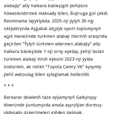
alabaýy” atly halkara bäsleşigiň ýeňijisini
höweslendirmek maksady bilen, Buýruga gol çekdi.
Resminama laýyklykda, 2025-nji ýylyň 26-njy
oktýabrynda Aşgabat atçylyk sport toplumynyň
açyk manežinde türkmen alabaý itleriniň arasynda
geçirilen “Ýylyň türkmen edermen alabaýy” atly
halkara bäsleşikde 1-nji orny eýeläp, ýeňiji bolan
türkmen alabaý itiniň eýesini 2023-nji ýylda
öndürilen, ak reňkli “Toyota Camry V6” kysymly
ýeňil awtoulag bilen sylaglamak bellenildi.
* * *
Berkarar döwletiň täze eýýamynyň Galkynyşy
döwründe ýurdumyzda amala aşyrylýan durmuş-
ykdysady özgertmeleri giňden ýaýmak,