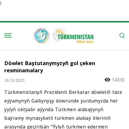
Ï
Döwlet Baştutanymyzyň gol çeken
resminamalary
14330
26.10.2025
Türkmenistanyň Prezidenti Berkarar döwletiň täze
eýýamynyň Galkynyşy döwründe ýurdumyzda her
ýylyň oktýabr aýynda Türkmen alabaýynyň
baýramy mynasybetli türkmen alabaý itleriniň
arasynda geçirilýän “Ýylyň türkmen edermen