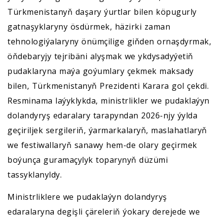
Türkmenistanyň daşary ýurtlar bilen köpugurly
gatnaşyklaryny ösdürmek, häzirki zaman
tehnologiýalaryny önümçilige giňden ornaşdyrmak,
öňdebaryjy tejribäni alyşmak we ykdysadyýetiň
pudaklaryna maýa goýumlary çekmek maksady
bilen, Türkmenistanyň Prezidenti Karara gol çekdi.
Resminama laýyklykda, ministrlikler we pudaklaýyn
dolandyryş edaralary tarapyndan 2026-njy ýylda
geçiriljek sergileriň, ýarmarkalaryň, maslahatlaryň
we festiwallaryň sanawy hem-de olary geçirmek
boýunça guramaçylyk toparynyň düzümi
tassyklanyldy.
Ministrliklere we pudaklaýyn dolandyryş
edaralaryna degişli çäreleriň ýokary derejede we