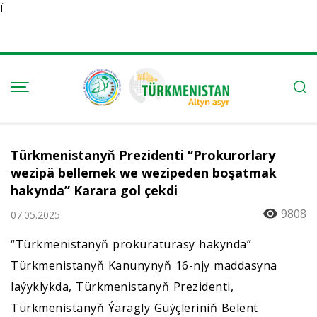
Ï
Türkmenistanyň Prezidenti “Prokurorlary
wezipä bellemek we wezipeden boşatmak
hakynda” Karara gol çekdi
9808
07.05.2025
“Türkmenistanyň prokuraturasy hakynda”
Türkmenistanyň Kanunynyň 16-njy maddasyna
laýyklykda, Türkmenistanyň Prezidenti,
Türkmenistanyň Ýaragly Güýçleriniň Belent