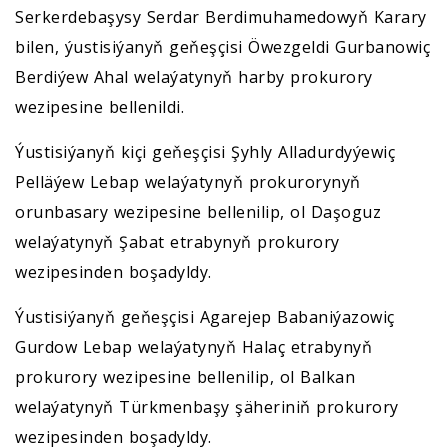
Serkerdebaşysy Serdar Berdimuhamedowyň Karary
bilen, ýustisiýanyň geňeşçisi Öwezgeldi Gurbanowiç
Berdiýew Ahal welaýatynyň harby prokurory
wezipesine bellenildi.
Ýustisiýanyň kiçi geňeşçisi Şyhly Alladurdyýewiç
Pelläýew Lebap welaýatynyň prokurorynyň
orunbasary wezipesine bellenilip, ol Daşoguz
welaýatynyň Şabat etrabynyň prokurory
wezipesinden boşadyldy.
Ýustisiýanyň geňeşçisi Agarejep Babaniýazowiç
Gurdow Lebap welaýatynyň Halaç etrabynyň
prokurory wezipesine bellenilip, ol Balkan
welaýatynyň Türkmenbaşy şäheriniň prokurory
wezipesinden boşadyldy.