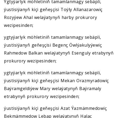
Ygtyýarlyk möhletiniň tamamlanmagy sebäpli,
ýustisiýanyň kiçi geňeşçisi Toýly Allanazarowiç
Rozyýew Ahal welaýatynyň harby prokurory
wezipesinden;
ygtyýarlyk möhletiniň tamamlanmagy sebäpli,
ýustisiýanyň geňeşçisi Begenç Öwlýakulyýewiç
Rahmedow Balkan welaýatynyň Esenguly etrabynyň
prokurory wezipesinden;
ygtyýarlyk möhletiniň tamamlanmagy sebäpli,
ýustisiýanyň kiçi geňeşçisi Mekan Orazmyradowiç
Baýramgeldiýew Mary welaýatynyň Baýramaly
etrabynyň prokurory wezipesinden;
ýustisiýanyň kiçi geňeşçisi Azat Ýazmämmedowiç
Bekmämmedow Lebap welaýatynyň Halaç