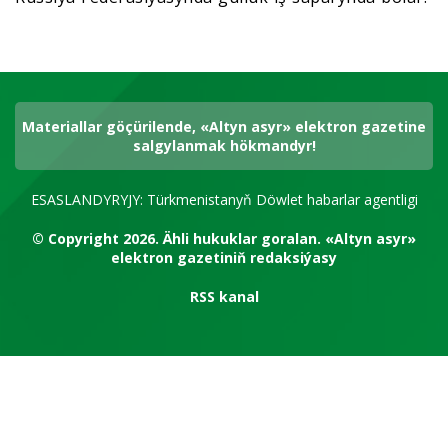
Materiallar göçürilende, «Altyn asyr» elektron gazetine
salgylanmak hökmandyr!
ESASLANDYRYJY: Türkmenistanyň Döwlet habarlar agentligi
© Copyright 2026.
Ähli hukuklar goralan.
«Altyn asyr»
elektron gazetiniň redaksiýasy
RSS kanal