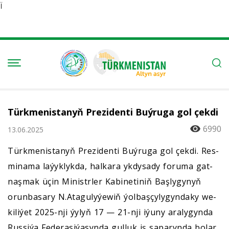
Ï
Türkmenistanyň Prezidenti Buýruga gol çekdi
6990
13.06.2025
Türk­me­nis­ta­nyň Pre­zi­den­ti Buý­ru­ga gol çek­di. Res­
mi­na­ma la­ýyk­lyk­da, hal­ka­ra yk­dy­sa­dy fo­ru­ma gat­
naş­mak üçin Mi­nistr­ler Ka­bi­ne­ti­niň Baş­ly­gy­nyň
orun­ba­sa­ry N.Ata­gu­ly­ýe­wiň ýol­baş­çy­ly­gyn­da­ky we­
ki­li­ýe­t 2025-nji ýy­lyň 17 — 21-nji iýu­ny ara­ly­gyn­da
Rus­si­ýa Fe­de­ra­si­ýa­syn­da gul­luk iş sa­pa­ryn­da bo­lar.