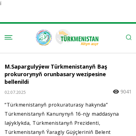
Ï
M.Sapargulyýew Türkmenistanyň Baş
prokurorynyň orunbasary wezipesine
bellenildi
9041
02.07.2025
“Türkmenistanyň prokuraturasy hakynda”
Türkmenistanyň Kanunynyň 16-njy maddasyna
laýyklykda, Türkmenistanyň Prezidenti,
Türkmenistanyň Ýaragly Güýçleriniň Belent