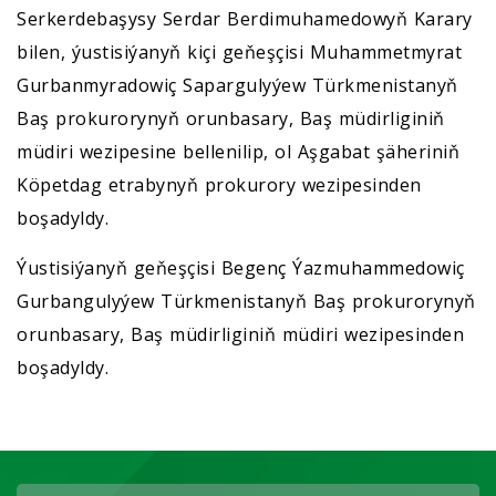
Serkerdebaşysy Serdar Berdimuhamedowyň Karary
bilen, ýustisiýanyň kiçi geňeşçisi Muhammetmyrat
Gurbanmyradowiç Sapargulyýew Türkmenistanyň
Baş prokurorynyň orunbasary, Baş müdirliginiň
müdiri wezipesine bellenilip, ol Aşgabat şäheriniň
Köpetdag etrabynyň prokurory wezipesinden
boşadyldy.
Ýustisiýanyň geňeşçisi Begenç Ýazmuhammedowiç
Gurbangulyýew Türkmenistanyň Baş prokurorynyň
orunbasary, Baş müdirliginiň müdiri wezipesinden
boşadyldy.