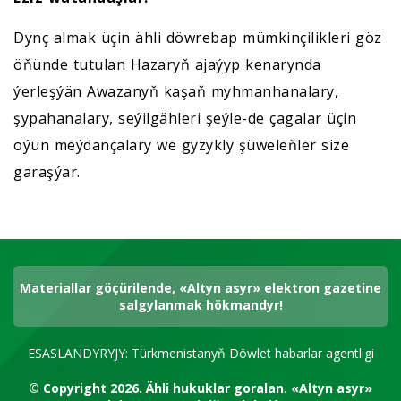
Dynç almak üçin ähli döwrebap mümkinçilikleri göz
öňünde tutulan Hazaryň ajaýyp kenarynda
ýerleşýän Awazanyň kaşaň myhmanhanalary,
şypahanalary, seýilgähleri şeýle-de çagalar üçin
oýun meýdançalary we gyzykly şüweleňler size
garaşýar.
Materiallar göçürilende, «Altyn asyr» elektron gazetine
salgylanmak hökmandyr!
ESASLANDYRYJY: Türkmenistanyň Döwlet habarlar agentligi
© Copyright 2026.
Ähli hukuklar goralan.
«Altyn asyr»