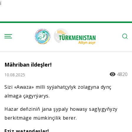
Ï
Mähriban ildeşler!
4820
10.08.2025
Sizi «Awaza» milli syýahatçylyk zolagyna dynç
almaga çagyrýarys.
Hazar deňziniň jana şypaly howasy saglygyňyzy
berkitmäge mümkinçilik berer.
Eziz watandaşlar!