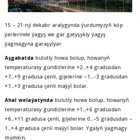
15 – 21-nji dekabr aralygynda ýurdumyzyň köp
ýerlerinde ýagyş we gar gatyşykly ýagyş
ýagmagyna garaşylýar.
Aşgabatda
bulutly howa bolup, howanyň
temperaturasy gündizlerine +2...+4 gradusdan
+7...+9 gradusa çenli, gijelerine –1...–3 gradusdan
+1...+3 gradusa çenli maýyl bolar.
Ahal welaýatynda
bulutly howa bolup, howanyň
temperaturasy gündizlerine +1...+6 gradusdan
+6...+11 gradusa çenli, gijelerine 0...–5 gradusdan –
1...+4 gradusa çenli maýyl bolar. Ygalyň ýagmagy
mümkin.