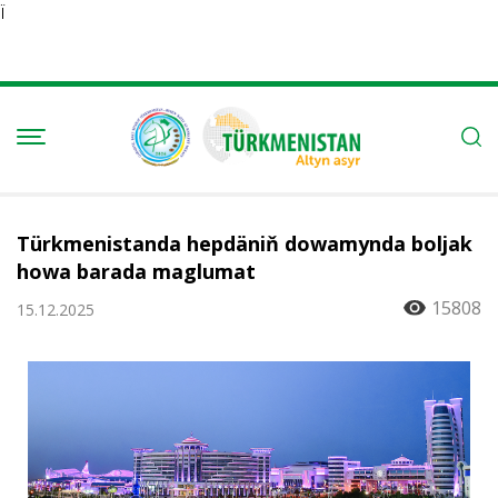
Ï
Türkmenistanda hepdäniň dowamynda boljak
howa barada maglumat
15808
15.12.2025