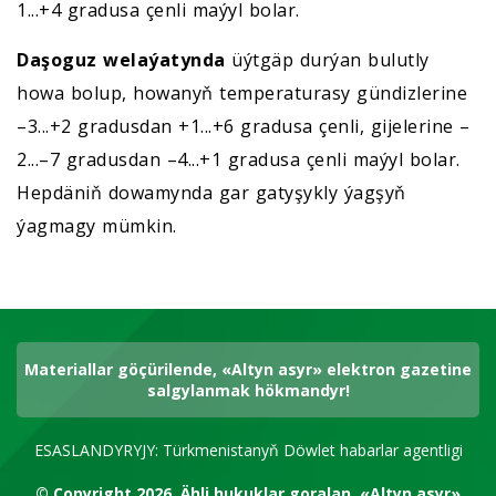
1...+4 gradusa çenli maýyl bolar.
Daşoguz welaýatynda
üýtgäp durýan bulutly
howa bolup, howanyň temperaturasy gündizlerine
–3...+2 gradusdan +1...+6 gradusa çenli, gijelerine –
2...–7 gradusdan –4...+1 gradusa çenli maýyl bolar.
Hepdäniň dowamynda gar gatyşykly ýagşyň
ýagmagy mümkin.
Materiallar göçürilende, «Altyn asyr» elektron gazetine
salgylanmak hökmandyr!
ESASLANDYRYJY: Türkmenistanyň Döwlet habarlar agentligi
© Copyright 2026.
Ähli hukuklar goralan.
«Altyn asyr»