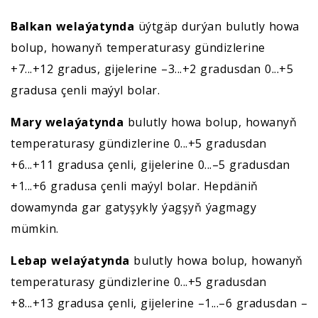
Balkan welaýatynda
üýtgäp durýan bulutly howa
bolup, howanyň temperaturasy gündizlerine
+7...+12 gradus, gijelerine –3...+2 gradusdan 0...+5
gradusa çenli maýyl bolar.
Mary welaýatynda
bulutly howa bolup, howanyň
temperaturasy gündizlerine 0...+5 gradusdan
+6...+11 gradusa çenli, gijelerine 0...–5 gradusdan
+1...+6 gradusa çenli maýyl bolar. Hepdäniň
dowamynda gar gatyşykly ýagşyň ýagmagy
mümkin.
Lebap welaýatynda
bulutly howa bolup, howanyň
temperaturasy gündizlerine 0...+5 gradusdan
+8...+13 gradusa çenli, gijelerine –1...–6 gradusdan –