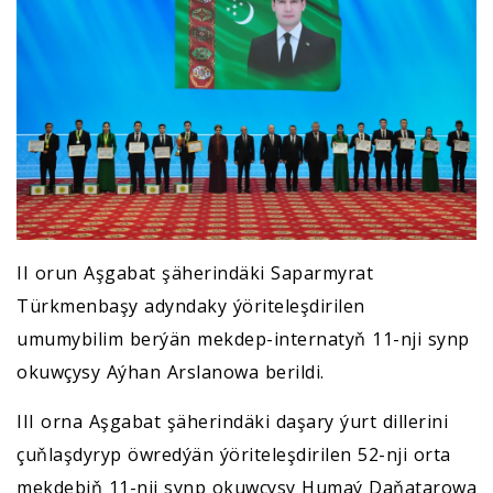
II orun Aşgabat şäherindäki Saparmyrat
Türkmenbaşy adyndaky ýöriteleşdirilen
umumybilim berýän mekdep-internatyň 11-nji synp
okuwçysy Aýhan Arslanowa berildi.
III orna Aşgabat şäherindäki daşary ýurt dillerini
çuňlaşdyryp öwredýän ýöriteleşdirilen 52-nji orta
mekdebiň 11-nji synp okuwçysy Humaý Daňatarowa