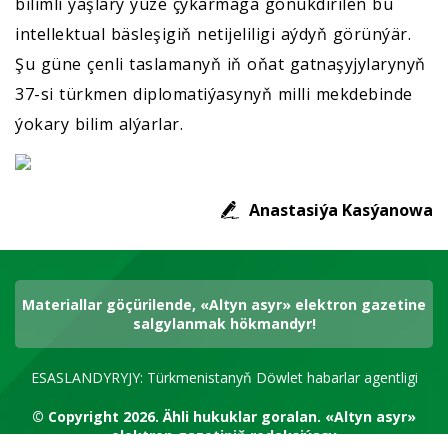
bilimli ýaşlary ýüze çykarmaga gönükdirilen bu
intellektual bäsleşigiň netijeliligi aýdyň görünýär.
Şu güne çenli taslamanyň iň oňat gatnaşyjylarynyň
37-si türkmen diplomatiýasynyň milli mekdebinde
ýokary bilim alýarlar.
Anastasiýa Kasýanowa
Materiallar göçürilende, «Altyn asyr» elektron gazetine
salgylanmak hökmandyr!
ESASLANDYRYJY: Türkmenistanyň Döwlet habarlar agentligi
© Copyright 2026.
Ähli hukuklar goralan.
«Altyn asyr»
elektron gazetiniň redaksiýasy