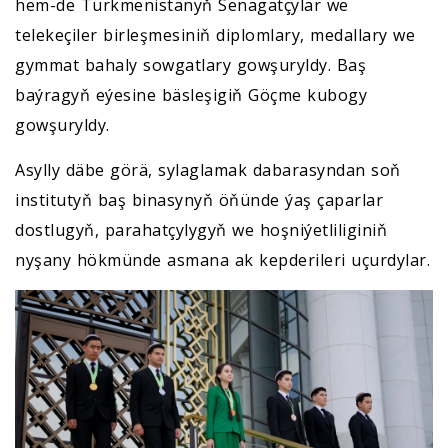
hem-de Türkmenistanyň Senagatçylar we
telekeçiler birleşmesiniň diplomlary, medallary we
gymmat bahaly sowgatlary gowşuryldy. Baş
baýragyň eýesine bäsleşigiň Göçme kubogy
gowşuryldy.
Asylly däbe görä, sylaglamak dabarasyndan soň
institutyň baş binasynyň öňünde ýaş çaparlar
dostlugyň, parahatçylygyň we hoşniýetliliginiň
nyşany hökmünde asmana ak kepderileri uçurdylar.