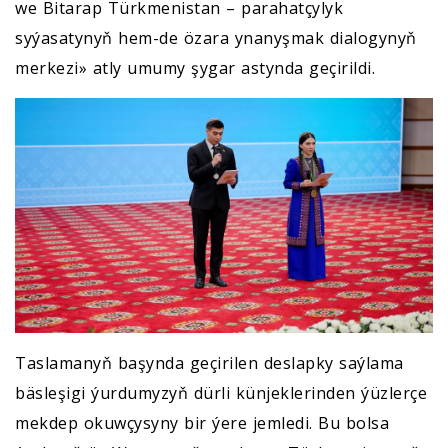
we Bitarap Türkmenistan – parahatçylyk
syýasatynyň hem-de özara ynanyşmak dialogynyň
merkezi» atly umumy şygar astynda geçirildi.
Taslamanyň başynda geçirilen deslapky saýlama
bäsleşigi ýurdumyzyň dürli künjeklerinden ýüzlerçe
mekdep okuwçysyny bir ýere jemledi. Bu bolsa