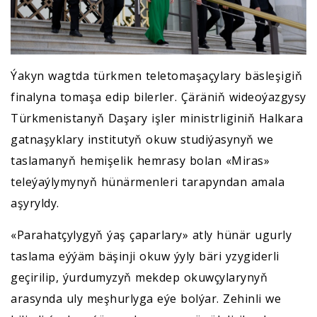
Ýakyn wagtda türkmen teletomaşaçylary bäsleşigiň
finalyna tomaşa edip bilerler. Çäräniň wideoýazgysy
Türkmenistanyň Daşary işler ministrliginiň Halkara
gatnaşyklary institutyň okuw studiýasynyň we
taslamanyň hemişelik hemrasy bolan «Miras»
teleýaýlymynyň hünärmenleri tarapyndan amala
aşyryldy.
«Parahatçylygyň ýaş çaparlary» atly hünär ugurly
taslama eýýäm bäşinji okuw ýyly bäri yzygiderli
geçirilip, ýurdumyzyň mekdep okuwçylarynyň
arasynda uly meşhurlyga eýe bolýar. Zehinli we