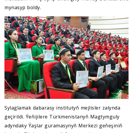
mynasyp boldy.
Sylaglamak dabarasy institutyň mejlisler zalynda
geçirildi. Ýeňijilere Türkmenistanyň Magtymguly
adyndaky Ýaşlar guramasynyň Merkezi geňeşiniň