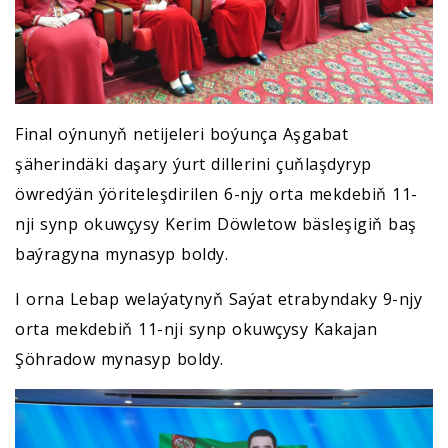
Final oýnunyň netijeleri boýunça Aşgabat
şäherindäki daşary ýurt dillerini çuňlaşdyryp
öwredýän ýöriteleşdirilen 6-njy orta mekdebiň 11-
nji synp okuwçysy Kerim Döwletow bäsleşigiň baş
baýragyna mynasyp boldy.
I orna Lebap welaýatynyň Saýat etrabyndaky 9-njy
orta mekdebiň 11-nji synp okuwçysy Kakajan
Şöhradow mynasyp boldy.