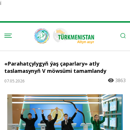
Ï
«Parahatçylygyň ýaş çaparlary» atly
taslamasynyň V möwsümi tamamlandy
3863
07.05.2026