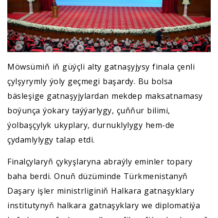
Möwsümiň iň güýçli alty gatnaşyjysy finala çenli
çylşyrymly ýoly geçmegi başardy. Bu bolsa
bäsleşige gatnaşyjylardan mekdep maksatnamasy
boýunça ýokary taýýarlygy, çuňňur bilimi,
ýolbaşçylyk ukyplary, durnuklylygy hem-de
çydamlylygy talap etdi.
Finalçylaryň çykyşlaryna abraýly eminler topary
baha berdi. Onuň düzüminde Türkmenistanyň
Daşary işler ministrliginiň Halkara gatnaşyklary
institutynyň halkara gatnaşyklary we diplomatiýa