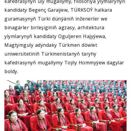
kafedrasynyň uly mugallymy, filosofiýa ylymlarynyň
kandidaty Begenç Garaýew, TÜRKSOÝ halkara
guramasynyň Türki dünýäniň inženerler we
binagärler birleşiginiň agzasy, arhitektura
ylymlarynyň kandidaty Oguljeren Hajyýewa,
Magtymguly adyndaky Türkmen döwlet
uniwersitetiniň Türkmenistanyň taryhy
kafedrasynyň mugallymy Toýly Hommyýew dagylar
boldy.