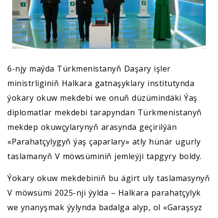
6-njy maýda Türkmenistanyň Daşary işler
ministrliginiň Halkara gatnaşyklary institutynda
ýokary okuw mekdebi we onuň düzümindäki Ýaş
diplomatlar mekdebi tarapyndan Türkmenistanyň
mekdep okuwçylarynyň arasynda geçirilýän
«Parahatçylygyň ýaş çaparlary» atly hünär ugurly
taslamanyň V möwsüminiň jemleýji tapgyry boldy.
Ýokary okuw mekdebiniň bu ägirt uly taslamasynyň
V möwsümi 2025-nji ýylda – Halkara parahatçylyk
we ynanyşmak ýylynda badalga alyp, ol «Garaşsyz