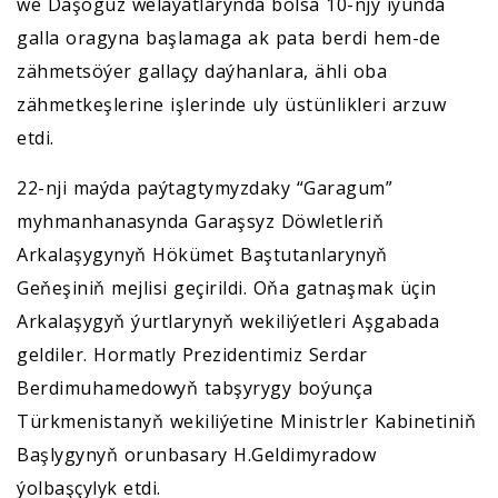
we Daşoguz welaýatlarynda bolsa 10-njy iýunda
galla oragyna başlamaga ak pata berdi hem-de
zähmetsöýer gallaçy daýhanlara, ähli oba
zähmetkeşlerine işlerinde uly üstünlikleri arzuw
etdi.
22-nji maýda paýtagtymyzdaky “Garagum”
myhmanhanasynda Garaşsyz Döwletleriň
Arkalaşygynyň Hökümet Baştutanlarynyň
Geňeşiniň mejlisi geçirildi. Oňa gatnaşmak üçin
Arkalaşygyň ýurtlarynyň wekiliýetleri Aşgabada
geldiler. Hormatly Prezidentimiz Serdar
Berdimuhamedowyň tabşyrygy boýunça
Türkmenistanyň wekiliýetine Ministrler Kabinetiniň
Başlygynyň orunbasary H.Geldimyradow
ýolbaşçylyk etdi.