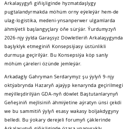
Arkalaşygyň giňişliginde hyzmatdaşlygy
pugtalandyrmakda möhüm orny eýeleýär hem-de
ulag-logistika, medeni-ynsanperwer ulgamlarda
ähmiýetli başlangyçlary öňe sürýär. Ýurdumyzyň
2026-njy ýylda Garaşsyz Döwletleriň Arkalaşygynda
başlyklyk etmeginiň Konsepsiýasy üstünlikli
durmuşa geçirilýär. Bu Konsepsiýa köp sanly
möhüm çäreleri özünde jemleýär.
Arkadagly Gahryman Serdarymyz şu ýylyň 9-njy
oktýabrynda Hazaryň ajaýyp kenarynda geçirilmegi
meýilleşdirilýän GDA-nyň döwlet Baştutanlarynyň
Geňeşiniň mejlisiniň ähmiýetine aýratyn ünsi çekdi
we bu sammitiň ýylyň esasy wakasy boljakdygyny
belledi. Bu ýokary derejeli forumyň çäklerinde
Arkalaşygyň giňişliginde özara ynanyşykly