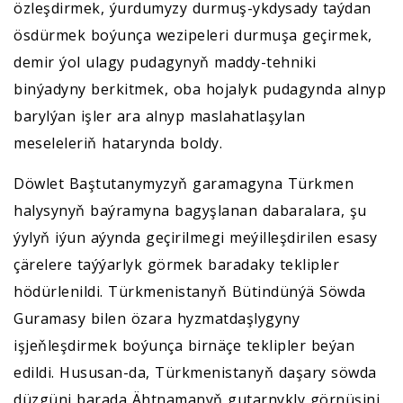
özleşdirmek, ýurdumyzy durmuş-ykdysady taýdan
ösdürmek boýunça wezipeleri durmuşa geçirmek,
demir ýol ulagy pudagynyň maddy-tehniki
binýadyny berkitmek, oba hojalyk pudagynda alnyp
barylýan işler ara alnyp maslahatlaşylan
meseleleriň hatarynda boldy.
Döwlet Baştutanymyzyň garamagyna Türkmen
halysynyň baýramyna bagyşlanan dabaralara, şu
ýylyň iýun aýynda geçirilmegi meýilleşdirilen esasy
çärelere taýýarlyk görmek baradaky teklipler
hödürlenildi. Türkmenistanyň Bütindünýä Söwda
Guramasy bilen özara hyzmatdaşlygyny
işjeňleşdirmek boýunça birnäçe teklipler beýan
edildi. Hususan-da, Türkmenistanyň daşary söwda
düzgüni barada Ähtnamanyň gutarnykly görnüşini