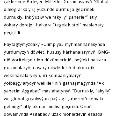
çäklerinde Birleşen Milletler Guramasynyň “Global
dialog arkaly iş ýüzünde durmuşa geçirmek:
durnukly, inklýuziw we “akylly” şäherler” atly
ýokary derejeli halkara “tegelek stol” maslahaty
geçirildi.
Paýtagtymyzdaky «Olimpiýa» myhmanhanasynda
ýurdumyzyň döwlet, hususy kärhanalarynyň, BMG-
niň ýöriteleşdirilen düzümleriniň, beýleki halkara
guramalaryň, daşary döwletleriň diplomatik
wekilhanalarynyň, iri kompaniýalaryň
ýolbaşçylarydyr wekilleriniň gatnaşmagynda “Ak
şäherim Aşgabat” maslahatynyň “Durnukly, “akylly”
we global goşulyşýan paýtagt şäheriniň kemala
gelmegi” atly plenar mejlisi geçirildi. Onuň
dowamynda Aşgabady uzak möhletleýin esasda