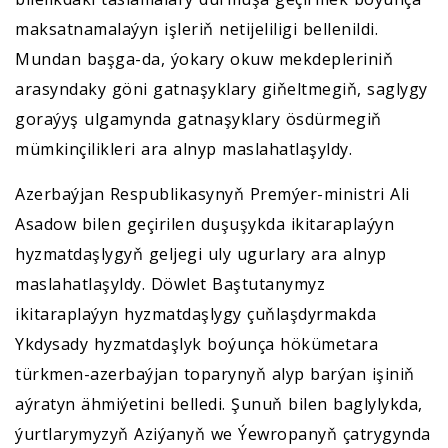
maksatnamalaýyn işleriň netijeliligi bellenildi.
Mundan başga-da, ýokary okuw mekdepleriniň
arasyndaky göni gatnaşyklary giňeltmegiň, saglygy
goraýyş ulgamynda gatnaşyklary ösdürmegiň
mümkinçilikleri ara alnyp maslahatlaşyldy.
Azerbaýjan Respublikasynyň Premýer-ministri Ali
Asadow bilen geçirilen duşuşykda ikitaraplaýyn
hyzmatdaşlygyň geljegi uly ugurlary ara alnyp
maslahatlaşyldy. Döwlet Baştutanymyz
ikitaraplaýyn hyzmatdaşlygy çuňlaşdyrmakda
Ykdysady hyzmatdaşlyk boýunça hökümetara
türkmen-azerbaýjan toparynyň alyp barýan işiniň
aýratyn ähmiýetini belledi. Şunuň bilen baglylykda,
ýurtlarymyzyň Aziýanyň we Ýewropanyň çatrygynda