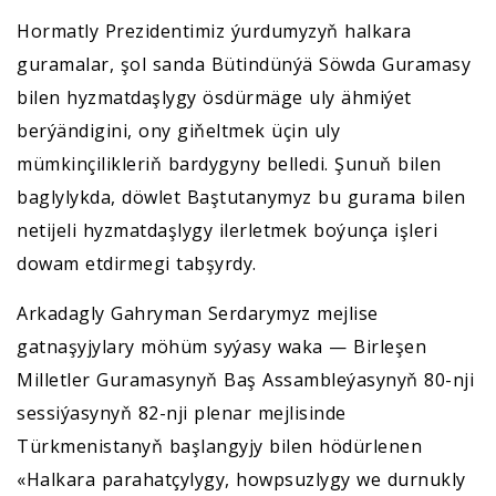
Hormatly Prezidentimiz ýurdumyzyň halkara
guramalar, şol sanda Bütindünýä Söwda Guramasy
bilen hyzmatdaşlygy ösdürmäge uly ähmiýet
berýändigini, ony giňeltmek üçin uly
mümkinçilikleriň bardygyny belledi. Şunuň bilen
baglylykda, döwlet Baştutanymyz bu gurama bilen
netijeli hyzmatdaşlygy ilerletmek boýunça işleri
dowam etdirmegi tabşyrdy.
Arkadagly Gahryman Serdarymyz mejlise
gatnaşyjylary möhüm syýasy waka — Birleşen
Milletler Guramasynyň Baş Assambleýasynyň 80-nji
sessiýasynyň 82-nji plenar mejlisinde
Türkmenistanyň başlangyjy bilen hödürlenen
«Halkara parahatçylygy, howpsuzlygy we durnukly