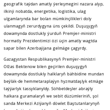
geografik taýdan amatly ýerleşmegini nazara alyp,
ilkinji nobatda, energetika, logistika, ulag
ulgamlarynda bar bolan mümkinçilikleri doly
ulanmagyň zerurdygyna üns çekildi. Duşuşygyň
dowamynda dostlukly ýurduň Premýer-ministri
hormatly Prezidentimizi özi üçin amatly wagtda
sapar bilen Azerbaýjana gelmäge çagyrdy.
Gazagystan Respublikasynyň Premýer-ministri
Olžas Bektenow bilen geçirilen duşuşygyň
dowamynda dostlukly halklaryň bähbidine mundan
beýläk-de hemmetaraplaýyn hyzmatdaşlyk etmäge
taýýarlyk tassyklanyldy. Söhbetdeşler abraýly
halkara guramalaryň we sebit düzümleriniň, şol
sanda Merkezi Aziýanyň döwlet Baştutanlarynyň