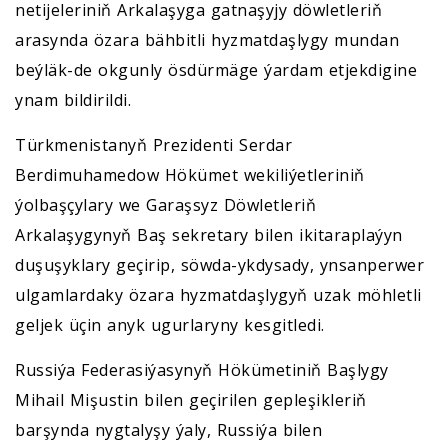
netijeleriniň Arkalaşyga gatnaşyjy döwletleriň
arasynda özara bähbitli hyzmatdaşlygy mundan
beýläk-de okgunly ösdürmäge ýardam etjekdigine
ynam bildirildi.
Türkmenistanyň Prezidenti Serdar
Berdimuhamedow Hökümet wekiliýetleriniň
ýolbaşçylary we Garaşsyz Döwletleriň
Arkalaşygynyň Baş sekretary bilen ikitaraplaýyn
duşuşyklary geçirip, söwda-ykdysady, ynsanperwer
ulgamlardaky özara hyzmatdaşlygyň uzak möhletli
geljek üçin anyk ugurlaryny kesgitledi.
Russiýa Federasiýasynyň Hökümetiniň Başlygy
Mihail Mişustin bilen geçirilen gepleşikleriň
barşynda nygtalyşy ýaly, Russiýa bilen