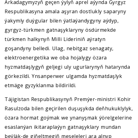
Arkadagymyzyň geçen ýylyň aprel aýynda Gyrgyz
Respublikasyna amala aşyran dostlukly saparyny
ýakymly duýgular bilen ýatlaýandygyny aýdyp,
gyrgyz-türkmen gatnaşyklaryny ösdürmekde
türkmen halkynyň Milli Lideriniň aýratyn
goşandyny belledi. Ulag, nebitgaz senagaty,
elektroenergetika we oba hojalygy özara
hyzmatdaşlygyň geljegi uly ugurlarynyň hatarynda
görkezildi. Ynsanperwer ulgamda hyzmatdaşlyk
etmäge gyzyklanma bildirildi.
Täjigistan Respublikasynyň Premýer-ministri Kohir
Rasulzoda bilen geçirilen duşuşykda deňhukuklylyk,
özara hormat goýmak we ynanyşmak ýörelgelerine
esaslanýan ikitaraplaýyn gatnaşyklary mundan
beýläk-de giňeltmegiň meseleleri ara alnyp