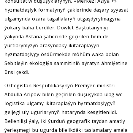
konsultatiw duşuşyklarynyň, «Merkezi Aziýa +»
hyzmatdaşlyk formatynyň çäklerinde daşary syýasat
ulgamynda özara tagallalaryň utgaşdyrylmagyna
ýokary baha berdiler. Döwlet Baştutanymyz
ýakynda Astana şäherinde geçirilen hem-de
ýurtlarymyzyň arasyndaky ikitaraplaýyn
hyzmatdaşlygy ösdürmekde möhüm waka bolan
Sebitleýin ekologiýa sammitiniň aýratyn ähmiýetine
ünsi çekdi.
Özbegistan Respublikasynyň Premýer-ministri
Abdulla Aripow bilen geçirilen duşuşykda ulag we
logistika ulgamy ikitaraplaýyn hyzmatdaşlygyň
geljegi uly ugurlarynyň hatarynda kesgitlenildi.
Bellenilişi ýaly, iki ýurduň geografik taýdan amatly
ýerleşmegi bu ugurda bilelikdäki taslamalary amala