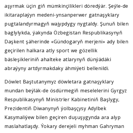
aşyrmak üçin giň mümkinçilikleri döredýär. Şeýle-de
ikitaraplaýyn medeni-ynsanperwer gatnaşyklary
pugtalandyrmagyň wajypdygy nygtaldy. Şunuň bilen
baglylykda, ýakynda Özbegistan Respublikasynyň
Daşkent şäherinde «Gündogaryň merjeni» ady bilen
geçirilen halkara atly sport we gözellik
bäsleşikleriniň ahalteke atlarynyň dünýädäki
abraýyny artdyrmakdaky ähmiýeti bellenildi.
Döwlet Baştutanymyz döwletara gatnaşyklary
mundan beýläk-de ösdürmegiň meselelerini Gyrgyz
Respublikasynyň Ministrler Kabinetiniň Başlygy,
Prezidentiň Diwanynyň ýolbaşçysy Adylbek
Kasymaliýew bilen geçiren duşuşygynda ara alyp
maslahatlaşdy. Ýokary derejeli myhman Gahryman