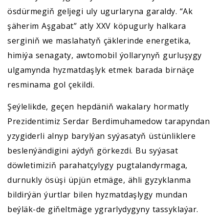
ösdürmegiň geljegi uly ugurlaryna garaldy. “Ak
şäherim Aşgabat” atly XXV köpugurly halkara
serginiň we maslahatyň çäklerinde energetika,
himiýa senagaty, awtomobil ýollarynyň gurluşygy
ulgamynda hyzmatdaşlyk etmek barada birnäçe
resminama gol çekildi.
Şeýlelikde, geçen hepdäniň wakalary hormatly
Prezidentimiz Serdar Berdimuhamedow tarapyndan
yzygiderli alnyp barylýan syýasatyň üstünliklere
beslenýändigini aýdyň görkezdi. Bu syýasat
döwletimiziň parahatçylygy pugtalandyrmaga,
durnukly ösüşi üpjün etmäge, ähli gyzyklanma
bildirýän ýurtlar bilen hyzmatdaşlygy mundan
beýläk-de giňeltmäge ygrarlydygyny tassyklaýar.