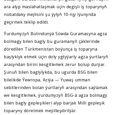
ara alyp maslahatlaşmak üçin degişli iş toparynyň
nobatdaky mejlisini şu ýylyň 10-njy iýunynda
geçirmek teklip edildi.
Ýurdumyzyň Bütindünýä Söwda Guramasyna agza
bolmagy bilen bagly bu guramanyň çäklerinde
döredilen Türkmenistan boýunça iş toparyna
başlyklyk etmek üçin doly ygtyýarly agza ýurtlaryň
arasyndan birini kesgitlemek zerur bolup durýar.
Şunuň bilen baglylykda, bu ugurda BSG bilen
bilelikde Ýewropa, Aziýa — Ýuwaş umman
sebitlerinden bolan ýurtlaryň arasyndan saýlamak
we kesgitlemek, ýurdumyzyň BSG-ä agza bolmagy
bilen bagly gepleşikleri alyp barjak Milli gepleşik
toparyny döretmek meýilleşdirilýär.