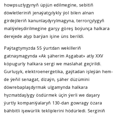
howpsuzlygynyň üpjün edilmegine, sebitiň
döwletleriniň jenaýatçylykly ýol bilen alnan
girdejileriň kanunlaşdyrylmagyna, terrorçylygyň
maliýeleşdirilmegine garşy göreş boýunça halkara
derejede alyp barýan işine üns berildi.
Paýtagtymyzda 55 ýurtdan wekilleriň
gatnaşmagynda «Ak şäherim Aşgabat» atly XXV
köpugurly halkara sergi we maslahat geçirildi.
Gurluşyk, elektroenergetika, gaýtadan işleýän hem-
de ýeňil senagat, dizaýn, şäher düzümini
döwrebaplaşdyrmak ulgamynda halkara
hyzmatdaşlygy ösdürmek üçin ýerli we daşary
ýurtly kompaniýalaryň 130-dan gowragy özara
bähbitli işewürlik tekliplerini hödürledi. Serginiň