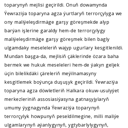
toparynyň mejlisi geçirildi. Onuň dowamynda
Ýewraziýa toparyna agza ýurtlaryň terrorçylyga we
ony maliýeleşdirmäge garşy göreşmekde alyp
barýan işlerine garaldy hem-de terrorçylygy
maliýeleşdirmäge garşy göreşmek bilen bagly
ulgamdaky meseleleriň wajyp ugurlary kesgitlenildi.
Mundan başga-da, mejlisiň çäklerinde özara baha
bermek we hukuk meseleleri hem-de ýakyn geljek
üçin bilelikdäki çäreleriň meýilnamasyny
kesgitlemek boýunça duşuşyk geçirildi. Ýewraziýa
toparyna agza döwletleriň Halkara okuw-usulyýet
merkezleriniň assosiasiýasyna gatnaşyjylaryň
umumy ýygnagynda Ýewraziýa toparynyň
terrorçylyk howpunyň peseldilmegine, milli maliýe
ulgamlarynyň aýanlygynyň, ygtybarlylygynyň,