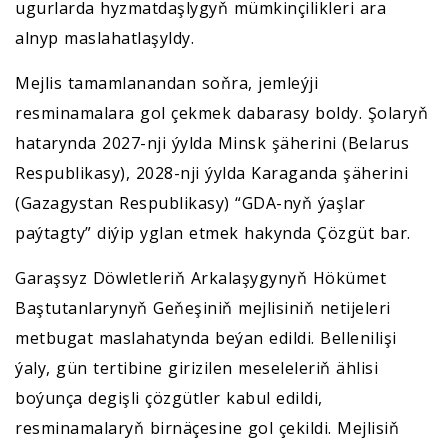
ugurlarda hyzmatdaşlygyň mümkinçilikleri ara
alnyp maslahatlaşyldy.
Mejlis tamamlanandan soňra, jemleýji
resminamalara gol çekmek dabarasy boldy. Şolaryň
hatarynda 2027-nji ýylda Minsk şäherini (Belarus
Respublikasy), 2028-nji ýylda Karaganda şäherini
(Gazagystan Respublikasy) “GDA-nyň ýaşlar
paýtagty” diýip yglan etmek hakynda Çözgüt bar.
Garaşsyz Döwletleriň Arkalaşygynyň Hökümet
Baştutanlarynyň Geňeşiniň mejlisiniň netijeleri
metbugat maslahatynda beýan edildi. Bellenilişi
ýaly, gün tertibine girizilen meseleleriň ählisi
boýunça degişli çözgütler kabul edildi,
resminamalaryň birnäçesine gol çekildi. Mejlisiň