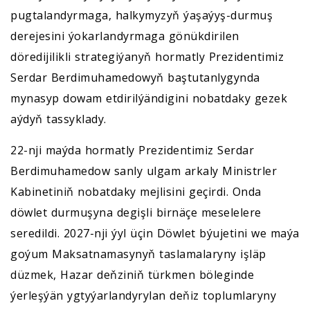
pugtalandyrmaga, halkymyzyň ýaşaýyş-durmuş
derejesini ýokarlandyrmaga gönükdirilen
döredijilikli strategiýanyň hormatly Prezidentimiz
Serdar Berdimuhamedowyň baştutanlygynda
mynasyp dowam etdirilýändigini nobatdaky gezek
aýdyň tassyklady.
22-nji maýda hormatly Prezidentimiz Serdar
Berdimuhamedow sanly ulgam arkaly Ministrler
Kabinetiniň nobatdaky mejlisini geçirdi. Onda
döwlet durmuşyna degişli birnäçe meselelere
seredildi. 2027-nji ýyl üçin Döwlet býujetini we maýa
goýum Maksatnamasynyň taslamalaryny işläp
düzmek, Hazar deňziniň türkmen böleginde
ýerleşýän ygtyýarlandyrylan deňiz toplumlaryny