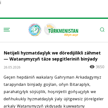
Ï
Netijeli hyzmatdaşlyk we döredijilikli zähmet
— Watanymyzyň täze sepgitleriniň binýady
3650
26.05.2026
Geçen hepdäniň wakalary Gahryman Arkadagymyz
tarapyndan binýady goýlan, oňyn Bitaraplyk,
parahatçylyk söýüjilik, hoşniýetli goňşuçylyk we
deňhukukly hyzmatdaşlyk ýaly üýtgewsiz ýörelgeler
arkaly Watanymyzyň ykdysady kuwwatyny