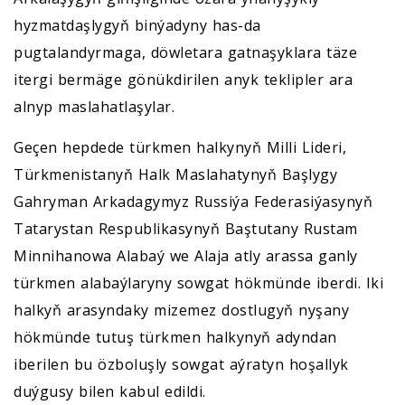
hyzmatdaşlygyň binýadyny has-da
pugtalandyrmaga, döwletara gatnaşyklara täze
itergi bermäge gönükdirilen anyk teklipler ara
alnyp maslahatlaşylar.
Geçen hepdede türkmen halkynyň Milli Lideri,
Türkmenistanyň Halk Maslahatynyň Başlygy
Gahryman Arkadagymyz Russiýa Federasiýasynyň
Tatarystan Respublikasynyň Baştutany Rustam
Minnihanowa Alabaý we Alaja atly arassa ganly
türkmen alabaýlaryny sowgat hökmünde iberdi. Iki
halkyň arasyndaky mizemez dostlugyň nyşany
hökmünde tutuş türkmen halkynyň adyndan
iberilen bu özboluşly sowgat aýratyn hoşallyk
duýgusy bilen kabul edildi.