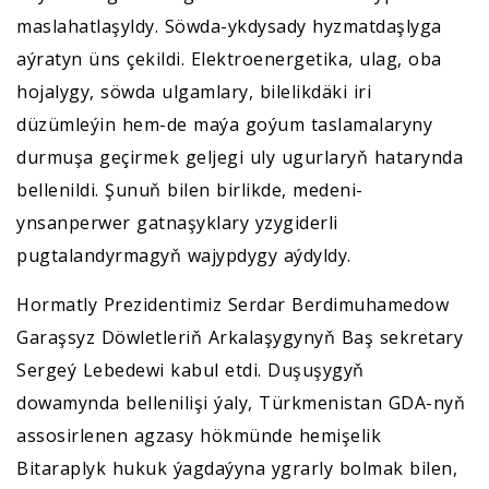
maslahatlaşyldy. Söwda-ykdysady hyzmatdaşlyga
aýratyn üns çekildi. Elektroenergetika, ulag, oba
hojalygy, söwda ulgamlary, bilelikdäki iri
düzümleýin hem-de maýa goýum taslamalaryny
durmuşa geçirmek geljegi uly ugurlaryň hatarynda
bellenildi. Şunuň bilen birlikde, medeni-
ynsanperwer gatnaşyklary yzygiderli
pugtalandyrmagyň wajypdygy aýdyldy.
Hormatly Prezidentimiz Serdar Berdimuhamedow
Garaşsyz Döwletleriň Arkalaşygynyň Baş sekretary
Sergeý Lebedewi kabul etdi. Duşuşygyň
dowamynda bellenilişi ýaly, Türkmenistan GDA-nyň
assosirlenen agzasy hökmünde hemişelik
Bitaraplyk hukuk ýagdaýyna ygrarly bolmak bilen,