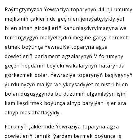
Paýtagtymyzda Ýewraziýa toparynyň 44-nji umumy
mejlisiniň çäklerinde geçirilen jenaýatçylykly ýol
bilen alnan girdejileriň kanunlaşdyrylmagyna we
terrorçylygyň maliýeleşdirilmegine garşy hereket
etmek boýunça Ýewraziýa toparyna agza
döwletleriň parlament agzalarynyň V forumyny
geçen hepdäniň beýleki wakalarynyň hatarynda
görkezmek bolar. Ýewraziýa toparynyň başlygynyň
ýurdumyzyň maliýe we ykdysadyýet ministri bilen
bolan duşuşygynda bu düzümiň ulgamlaýyn işini
kämilleşdirmek boýunça alnyp barylýan işler ara
alnyp maslahatlaşyldy.
Forumyň çäklerinde Ýewraziýa toparyna agza
döwletleriň tehniki ýardam bermek boýunça iş