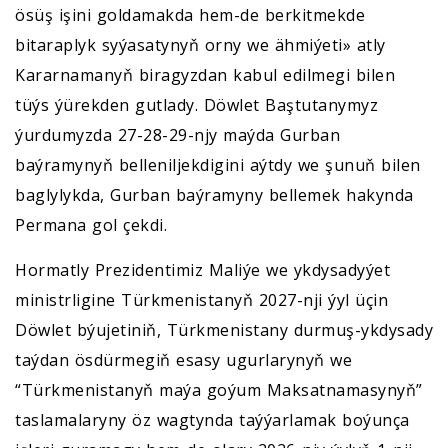
ösüş işini goldamakda hem-de berkitmekde
bitaraplyk syýasatynyň orny we ähmiýeti» atly
Kararnamanyň biragyzdan kabul edilmegi bilen
tüýs ýürekden gutlady. Döwlet Baştutanymyz
ýurdumyzda 27-28-29-njy maýda Gurban
baýramynyň belleniljekdigini aýtdy we şunuň bilen
baglylykda, Gurban baýramyny bellemek hakynda
Permana gol çekdi.
Hormatly Prezidentimiz Maliýe we ykdysadyýet
ministrligine Türkmenistanyň 2027-nji ýyl üçin
Döwlet býujetiniň, Türkmenistany durmuş-ykdysady
taýdan ösdürmegiň esasy ugurlarynyň we
“Türkmenistanyň maýa goýum Maksatnamasynyň”
taslamalaryny öz wagtynda taýýarlamak boýunça