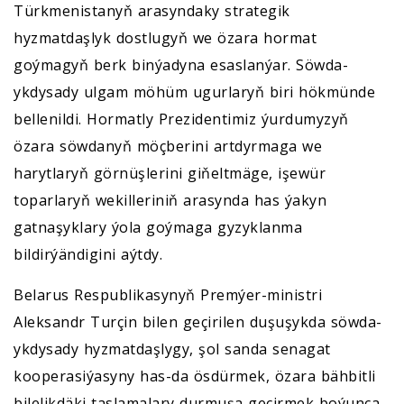
Türkmenistanyň arasyndaky strategik
hyzmatdaşlyk dostlugyň we özara hormat
goýmagyň berk binýadyna esaslanýar. Söwda-
ykdysady ulgam möhüm ugurlaryň biri hökmünde
bellenildi. Hormatly Prezidentimiz ýurdumyzyň
özara söwdanyň möçberini artdyrmaga we
harytlaryň görnüşlerini giňeltmäge, işewür
toparlaryň wekilleriniň arasynda has ýakyn
gatnaşyklary ýola goýmaga gyzyklanma
bildirýändigini aýtdy.
Belarus Respublikasynyň Premýer-ministri
Aleksandr Turçin bilen geçirilen duşuşykda söwda-
ykdysady hyzmatdaşlygy, şol sanda senagat
kooperasiýasyny has-da ösdürmek, özara bähbitli
bilelikdäki taslamalary durmuşa geçirmek boýunça