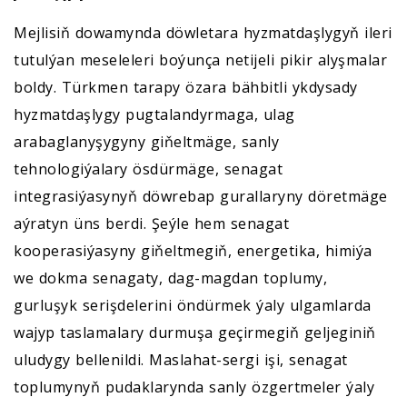
Mejlisiň dowamynda döwletara hyzmatdaşlygyň ileri
tutulýan meseleleri boýunça netijeli pikir alyşmalar
boldy. Türkmen tarapy özara bähbitli ykdysady
hyzmatdaşlygy pugtalandyrmaga, ulag
arabaglanyşygyny giňeltmäge, sanly
tehnologiýalary ösdürmäge, senagat
integrasiýasynyň döwrebap gurallaryny döretmäge
aýratyn üns berdi. Şeýle hem senagat
kooperasiýasyny giňeltmegiň, energetika, himiýa
we dokma senagaty, dag-magdan toplumy,
gurluşyk serişdelerini öndürmek ýaly ulgamlarda
wajyp taslamalary durmuşa geçirmegiň geljeginiň
uludygy bellenildi. Maslahat-sergi işi, senagat
toplumynyň pudaklarynda sanly özgertmeler ýaly