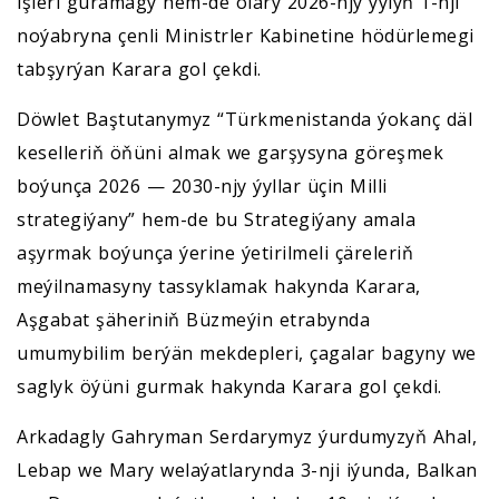
işleri guramagy hem-de olary 2026-njy ýylyň 1-nji
noýabryna çenli Ministrler Kabinetine hödürlemegi
tabşyrýan Karara gol çekdi.
Döwlet Baştutanymyz “Türkmenistanda ýokanç däl
keselleriň öňüni almak we garşysyna göreşmek
boýunça 2026 — 2030-njy ýyllar üçin Milli
strategiýany” hem-de bu Strategiýany amala
aşyrmak boýunça ýerine ýetirilmeli çäreleriň
meýilnamasyny tassyklamak hakynda Karara,
Aşgabat şäheriniň Büzmeýin etrabynda
umumybilim berýän mekdepleri, çagalar bagyny we
saglyk öýüni gurmak hakynda Karara gol çekdi.
Arkadagly Gahryman Serdarymyz ýurdumyzyň Ahal,
Lebap we Mary welaýatlarynda 3-nji iýunda, Balkan