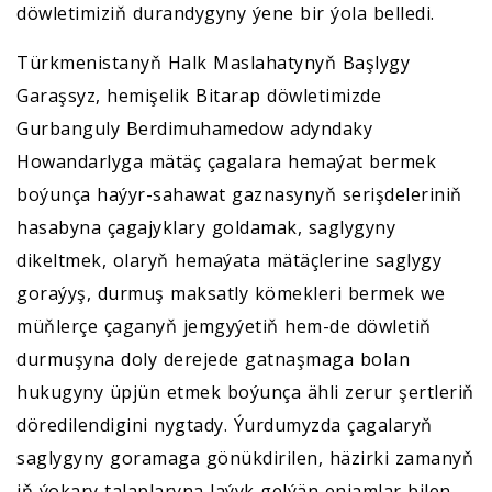
döwletimiziň durandygyny ýene bir ýola belledi.
Türkmenistanyň Halk Maslahatynyň Başlygy
Garaşsyz, hemişelik Bitarap döwletimizde
Gurbanguly Berdimuhamedow adyndaky
Howandarlyga mätäç çagalara hemaýat bermek
boýunça haýyr-sahawat gaznasynyň serişdeleriniň
hasabyna çagajyklary goldamak, saglygyny
dikeltmek, olaryň hemaýata mätäçlerine saglygy
goraýyş, durmuş maksatly kömekleri bermek we
müňlerçe çaganyň jemgyýetiň hem-de döwletiň
durmuşyna doly derejede gatnaşmaga bolan
hukugyny üpjün etmek boýunça ähli zerur şertleriň
döredilendigini nygtady. Ýurdumyzda çagalaryň
saglygyny goramaga gönükdirilen, häzirki zamanyň
iň ýokary talaplaryna laýyk gelýän enjamlar bilen