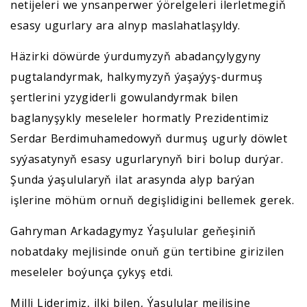
netijeleri we ynsanperwer ýörelgeleri ilerletmegiň
esasy ugurlary ara alnyp maslahatlaşyldy.
Häzirki döwürde ýurdumyzyň abadançylygyny
pugtalandyrmak, halkymyzyň ýaşaýyş-durmuş
şertlerini yzygiderli gowulandyrmak bilen
baglanyşykly meseleler hormatly Prezidentimiz
Serdar Berdimuhamedowyň durmuş ugurly döwlet
syýasatynyň esasy ugurlarynyň biri bolup durýar.
Şunda ýaşulularyň ilat arasynda alyp barýan
işlerine möhüm ornuň degişlidigini bellemek gerek.
Gahryman Arkadagymyz Ýaşulular geňeşiniň
nobatdaky mejlisinde onuň gün tertibine girizilen
meseleler boýunça çykyş etdi.
Milli Liderimiz, ilki bilen, Ýaşulular mejlisine