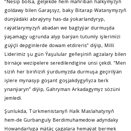
“Nesip bolsa, geljekde hem mähriban halkymyzyň
goldawy bilen Garaşsyz, baky Bitarap Watanymyzyň
dünýädäki abraýyny has-da ýokarlandyryp,
raýatlarymyzyň abadan we bagtyýar durmuşda
ýaşamagy ugrunda alyp barýan tutumly işlerimizi
güýçli depginlerde dowam etdireris” diýip, Milli
Liderimiz şu gün Ýaşulular geňeşiniň agzalary bilen
birnäçe wezipelere seredilendigine ünsi çekdi. “Men
siziň her biriňiziň ýurdumyzda durmuşa geçirilýän
işlere mynasyp goşant goşjakdygyňyza berk
ynanýaryn” diýip, Gahryman Arkadagymyz sözüni
jemledi.
Şunlukda, Türkmenistanyň Halk Maslahatynyň
hem-de Gurbanguly Berdimuhamedow adyndaky
Howandarlyga mätäç çagalara hemaýat bermek