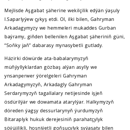
Mejlisde Aşgabat şäherine wekilçilik edýän ýaşuly
I.Saparlyýew çykyş etdi. Ol, ilki bilen, Gahryman
Arkadagymyzy we hemmeleri mukaddes Gurban
baýramy, giňden bellenilen Aşgabat şäheriniň güni,
“Soňky jaň” dabarasy mynasybetli gutlady.
Häzirki döwürde ata-babalarymyzyň
müňýyllyklardan gözbaş alýan asylly we
ynsanperwer ýörelgeleri Gahryman
Arkadagymyzyň, Arkadagly Gahryman
Serdarymyzyň tagallalary netijesinde işjeň
ösdürilýär we dowamata atarylýar. Halkymyzyň
döreden ýagşy dessurlarynyň ýurdumyzyň
Bitaraplyk hukuk derejesiniň parahatçylyk
söýüjilikli, hoşniýetli goňşuçylyk syýasaty bilen