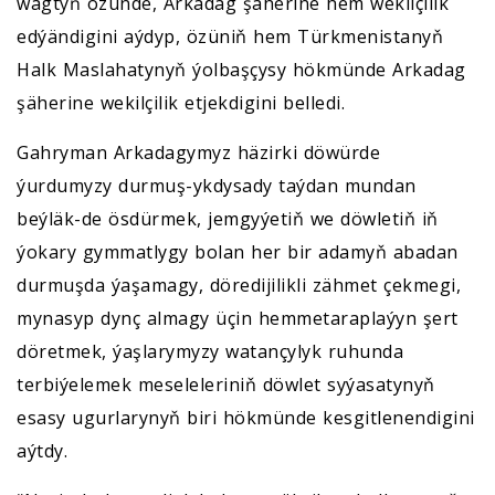
wagtyň özünde, Arkadag şäherine hem wekilçilik
edýändigini aýdyp, özüniň hem Türkmenistanyň
Halk Maslahatynyň ýolbaşçysy hökmünde Arkadag
şäherine wekilçilik etjekdigini belledi.
Gahryman Arkadagymyz häzirki döwürde
ýurdumyzy durmuş-ykdysady taýdan mundan
beýläk-de ösdürmek, jemgyýetiň we döwletiň iň
ýokary gymmatlygy bolan her bir adamyň abadan
durmuşda ýaşamagy, döredijilikli zähmet çekmegi,
mynasyp dynç almagy üçin hemmetaraplaýyn şert
döretmek, ýaşlarymyzy watançylyk ruhunda
terbiýelemek meseleleriniň döwlet syýasatynyň
esasy ugurlarynyň biri hökmünde kesgitlenendigini
aýtdy.