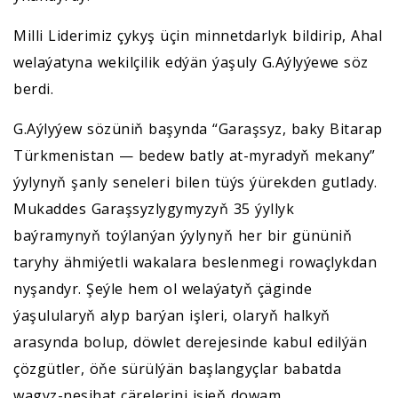
Milli Liderimiz çykyş üçin minnetdarlyk bildirip, Ahal
welaýatyna wekilçilik edýän ýaşuly G.Aýlyýewe söz
berdi.
G.Aýlyýew sözüniň başynda “Garaşsyz, baky Bitarap
Türkmenistan — bedew batly at-myradyň mekany”
ýylynyň şanly seneleri bilen tüýs ýürekden gutlady.
Mukaddes Garaşsyzlygymyzyň 35 ýyllyk
baýramynyň toýlanýan ýylynyň her bir gününiň
taryhy ähmiýetli wakalara beslenmegi rowaçlykdan
nyşandyr. Şeýle hem ol welaýatyň çäginde
ýaşulularyň alyp barýan işleri, olaryň halkyň
arasynda bolup, döwlet derejesinde kabul edilýän
çözgütler, öňe sürülýän başlangyçlar babatda
wagyz-nesihat çärelerini işjeň dowam