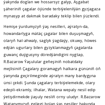
ýakynda doglan we hossarsyz galyp, Aşgabat
şäheriniň çagalar öýünde terbiýelenilýän gyzjagaza
mynasyp at dakmak baradaky teklip bilen ýüzlendi.
Hemişe ýurdumyzyň ýaş nesilleri, aýratyn-da,
howandarlyga mätäç çagalar bilen duşuşmagyň,
olaryň hal-ahwaly, saglyk ýagdaýy, okuwy, höwes
edýän ugurlary bilen gyzyklanmagyň çagalarda
guwanç duýgusyny döredýändigini nygtap,
R.Bazarow Ýaşulular geňeşiniň nobatdaky
mejlisiniň Çagalary goramagyň halkara gününiň öň
ýanynda geçirilmeginde aýratyn many bardygyna
ünsi çekdi. Şunda çagalary terbiýelemekde, olary
edepli-ekramly, ilhalar, Watana wepaly nesil edip
ýetişdirmekde ýaşuly nesliň orny uludyr. R.Bazarow
Watanymyzyň geljegi bolan ýaş nesiller hakynda