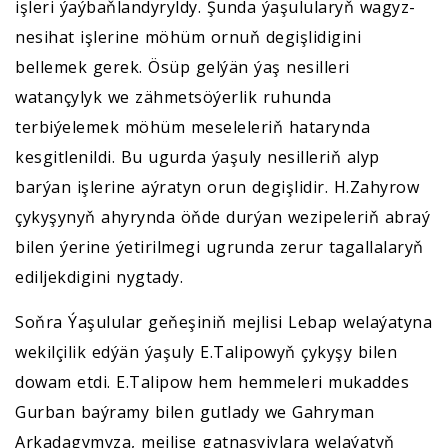
işleri ýaýbaňlandyryldy. Şunda ýaşulularyň wagyz-
nesihat işlerine möhüm ornuň degişlidigini
bellemek gerek. Ösüp gelýän ýaş nesilleri
watançylyk we zähmetsöýerlik ruhunda
terbiýelemek möhüm meseleleriň hatarynda
kesgitlenildi. Bu ugurda ýaşuly nesilleriň alyp
barýan işlerine aýratyn orun degişlidir. H.Zahyrow
çykyşynyň ahyrynda öňde durýan wezipeleriň abraý
bilen ýerine ýetirilmegi ugrunda zerur tagallalaryň
ediljekdigini nygtady.
Soňra Ýaşulular geňeşiniň mejlisi Lebap welaýatyna
wekilçilik edýän ýaşuly E.Talipowyň çykyşy bilen
dowam etdi. E.Talipow hem hemmeleri mukaddes
Gurban baýramy bilen gutlady we Gahryman
Arkadagymyza, mejlise gatnaşyjylara welaýatyň