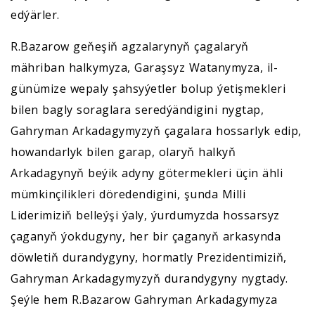
edýärler.
R.Bazarow geňeşiň agzalarynyň çagalaryň
mähriban halkymyza, Garaşsyz Watanymyza, il-
günümize wepaly şahsyýetler bolup ýetişmekleri
bilen bagly soraglara seredýändigini nygtap,
Gahryman Arkadagymyzyň çagalara hossarlyk edip,
howandarlyk bilen garap, olaryň halkyň
Arkadagynyň beýik adyny götermekleri üçin ähli
mümkinçilikleri döredendigini, şunda Milli
Liderimiziň belleýşi ýaly, ýurdumyzda hossarsyz
çaganyň ýokdugyny, her bir çaganyň arkasynda
döwletiň durandygyny, hormatly Prezidentimiziň,
Gahryman Arkadagymyzyň durandygyny nygtady.
Şeýle hem R.Bazarow Gahryman Arkadagymyza