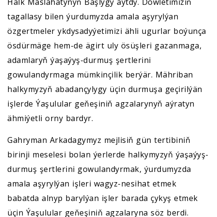
Halk Maslahatynyň Başlygy aýtdy. Döwletimiziň
tagallasy bilen ýurdumyzda amala aşyrylýan
özgertmeler ykdysadyýetimizi ähli ugurlar boýunça
ösdürmäge hem-de ägirt uly ösüşleri gazanmaga,
adamlaryň ýaşaýyş-durmuş şertlerini
gowulandyrmaga mümkinçilik berýär. Mähriban
halkymyzyň abadançylygy üçin durmuşa geçirilýän
işlerde Ýaşulular geňeşiniň agzalarynyň aýratyn
ähmiýetli orny bardyr.
Gahryman Arkadagymyz mejlisiň gün tertibiniň
birinji meselesi bolan ýerlerde halkymyzyň ýaşaýyş-
durmuş şertlerini gowulandyrmak, ýurdumyzda
amala aşyrylýan işleri wagyz-nesihat etmek
babatda alnyp barylýan işler barada çykyş etmek
üçin Ýaşulular geňeşiniň agzalaryna söz berdi.