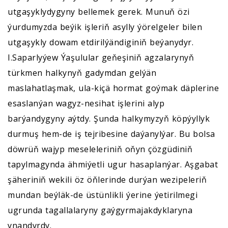
utgaşyklydygyny bellemek gerek. Munuň özi
ýurdumyzda beýik işleriň asylly ýörelgeler bilen
utgaşykly dowam etdirilýändiginiň beýanydyr.
I.Saparlyýew Ýaşulular geňeşiniň agzalarynyň
türkmen halkynyň gadymdan gelýän
maslahatlaşmak, ula-kiçä hormat goýmak däplerine
esaslanýan wagyz-nesihat işlerini alyp
barýandygyny aýtdy. Şunda halkymyzyň köpýyllyk
durmuş hem-de iş tejribesine daýanylýar. Bu bolsa
döwrüň wajyp meseleleriniň oňyn çözgüdiniň
tapylmagynda ähmiýetli ugur hasaplanýar. Aşgabat
şäheriniň wekili öz öňlerinde durýan wezipeleriň
mundan beýläk-de üstünlikli ýerine ýetirilmegi
ugrunda tagallalaryny gaýgyrmajakdyklaryna
ynandyrdy.