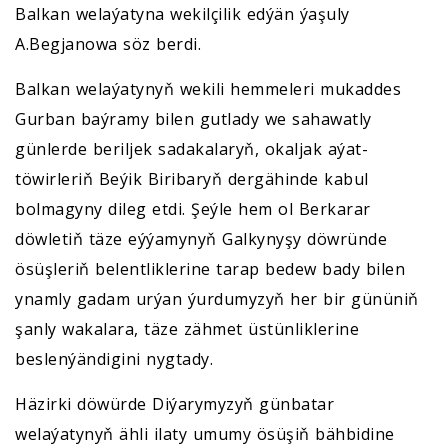
Balkan welaýatyna wekilçilik edýän ýaşuly
A.Begjanowa söz berdi.
Balkan welaýatynyň wekili hemmeleri mukaddes
Gurban baýramy bilen gutlady we sahawatly
günlerde beriljek sadakalaryň, okaljak aýat-
töwirleriň Beýik Biribaryň dergähinde kabul
bolmagyny dileg etdi. Şeýle hem ol Berkarar
döwletiň täze eýýamynyň Galkynyşy döwründe
ösüşleriň belentliklerine tarap bedew bady bilen
ynamly gadam urýan ýurdumyzyň her bir gününiň
şanly wakalara, täze zähmet üstünliklerine
beslenýändigini nygtady.
Häzirki döwürde Diýarymyzyň günbatar
welaýatynyň ähli ilaty umumy ösüşiň bähbidine