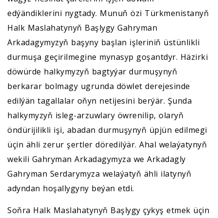
edýändiklerini nygtady. Munuň özi Türkmenistanyň
Halk Maslahatynyň Başlygy Gahryman
Arkadagymyzyň başyny başlan işleriniň üstünlikli
durmuşa geçirilmegine mynasyp goşantdyr. Häzirki
döwürde halkymyzyň bagtyýar durmuşynyň
berkarar bolmagy ugrunda döwlet derejesinde
edilýän tagallalar oňyn netijesini berýär. Şunda
halkymyzyň isleg-arzuwlary öwrenilip, olaryň
öndürijilikli işi, abadan durmuşynyň üpjün edilmegi
üçin ähli zerur şertler döredilýär. Ahal welaýatynyň
wekili Gahryman Arkadagymyza we Arkadagly
Gahryman Serdarymyza welaýatyň ähli ilatynyň
adyndan hoşallygyny beýan etdi.
Soňra Halk Maslahatynyň Başlygy çykyş etmek üçin