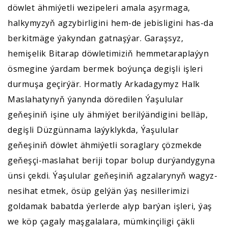
döwlet ähmiýetli wezipeleri amala aşyrmaga,
halkymyzyň agzybirligini hem-de jebisligini has-da
berkitmäge ýakyndan gatnaşýar. Garaşsyz,
hemişelik Bitarap döwletimiziň hemmetaraplaýyn
ösmegine ýardam bermek boýunça degişli işleri
durmuşa geçirýär. Hormatly Arkadagymyz Halk
Maslahatynyň ýanynda döredilen Ýaşulular
geňeşiniň işine uly ähmiýet berilýändigini belläp,
degişli Düzgünnama laýyklykda, Ýaşulular
geňeşiniň döwlet ähmiýetli soraglary çözmekde
geňeşçi-maslahat beriji topar bolup durýandygyna
ünsi çekdi. Ýaşulular geňeşiniň agzalarynyň wagyz-
nesihat etmek, ösüp gelýän ýaş nesillerimizi
goldamak babatda ýerlerde alyp barýan işleri, ýaş
we köp çagaly maşgalalara, mümkinçiligi çäkli