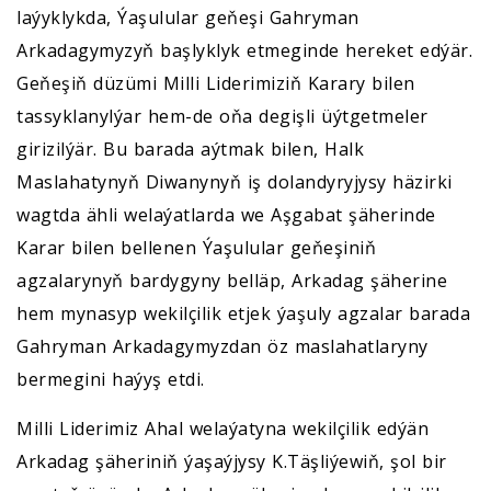
laýyklykda, Ýaşulular geňeşi Gahryman
Arkadagymyzyň başlyklyk etmeginde hereket edýär.
Geňeşiň düzümi Milli Liderimiziň Karary bilen
tassyklanylýar hem-de oňa degişli üýtgetmeler
girizilýär. Bu barada aýtmak bilen, Halk
Maslahatynyň Diwanynyň iş dolandyryjysy häzirki
wagtda ähli welaýatlarda we Aşgabat şäherinde
Karar bilen bellenen Ýaşulular geňeşiniň
agzalarynyň bardygyny belläp, Arkadag şäherine
hem mynasyp wekilçilik etjek ýaşuly agzalar barada
Gahryman Arkadagymyzdan öz maslahatlaryny
bermegini haýyş etdi.
Milli Liderimiz Ahal welaýatyna wekilçilik edýän
Arkadag şäheriniň ýaşaýjysy K.Täşliýewiň, şol bir