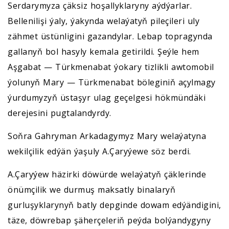
Serdarymyza çäksiz hoşallyklaryny aýdýarlar.
Bellenilişi ýaly, ýakynda welaýatyň pileçileri uly
zähmet üstünligini gazandylar. Lebap topragynda
gallanyň bol hasyly kemala getirildi. Şeýle hem
Aşgabat — Türkmenabat ýokary tizlikli awtomobil
ýolunyň Mary — Türkmenabat böleginiň açylmagy
ýurdumyzyň üstaşyr ulag geçelgesi hökmündäki
derejesini pugtalandyrdy.
Soňra Gahryman Arkadagymyz Mary welaýatyna
wekilçilik edýän ýaşuly A.Çaryýewe söz berdi.
A.Çaryýew häzirki döwürde welaýatyň çäklerinde
önümçilik we durmuş maksatly binalaryň
gurluşyklarynyň batly depginde dowam edýändigini,
täze, döwrebap şäherçeleriň peýda bolýandygyny