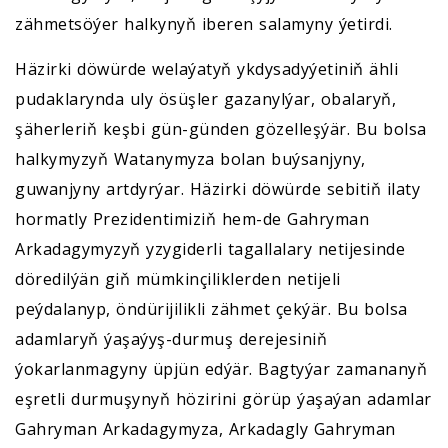
zähmetsöýer halkynyň iberen salamyny ýetirdi.
Häzirki döwürde welaýatyň ykdysadyýetiniň ähli
pudaklarynda uly ösüşler gazanylýar, obalaryň,
şäherleriň keşbi gün-günden gözelleşýär. Bu bolsa
halkymyzyň Watanymyza bolan buýsanjyny,
guwanjyny artdyrýar. Häzirki döwürde sebitiň ilaty
hormatly Prezidentimiziň hem-de Gahryman
Arkadagymyzyň yzygiderli tagallalary netijesinde
döredilýän giň mümkinçiliklerden netijeli
peýdalanyp, öndürijilikli zähmet çekýär. Bu bolsa
adamlaryň ýaşaýyş-durmuş derejesiniň
ýokarlanmagyny üpjün edýär. Bagtyýar zamananyň
eşretli durmuşynyň hözirini görüp ýaşaýan adamlar
Gahryman Arkadagymyza, Arkadagly Gahryman