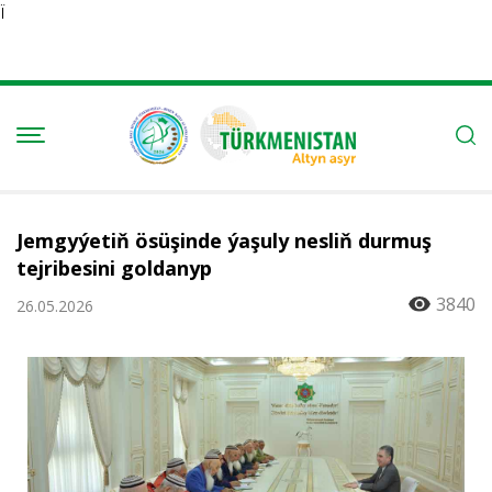
Ï
Jemgyýetiň ösüşinde ýaşuly nesliň durmuş
tejribesini goldanyp
3840
26.05.2026