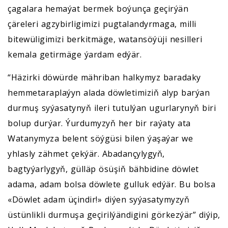
çagalara hemaýat bermek boýunça geçirýän
çäreleri agzybirligimizi pugtalandyrmaga, milli
bitewüligimizi berkitmäge, watansöýüji nesilleri
kemala getirmäge ýardam edýär.
“Häzirki döwürde mähriban halkymyz baradaky
hemmetaraplaýyn alada döwletimiziň alyp barýan
durmuş syýasatynyň ileri tutulýan ugurlarynyň biri
bolup durýar. Ýurdumyzyň her bir raýaty ata
Watanymyza belent söýgüsi bilen ýaşaýar we
yhlasly zähmet çekýär. Abadançylygyň,
bagtyýarlygyň, gülläp ösüşiň bähbidine döwlet
adama, adam bolsa döwlete gulluk edýär. Bu bolsa
«Döwlet adam üçindir!» diýen syýasatymyzyň
üstünlikli durmuşa geçirilýändigini görkezýär” diýip,