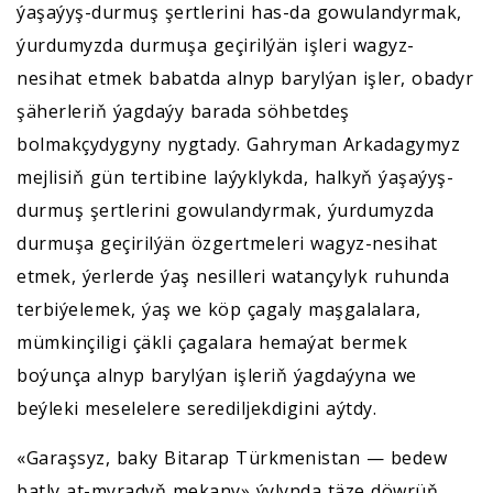
ýaşaýyş-durmuş şertlerini has-da gowulandyrmak,
ýurdumyzda durmuşa geçirilýän işleri wagyz-
nesihat etmek babatda alnyp barylýan işler, obadyr
şäherleriň ýagdaýy barada söhbetdeş
bolmakçydygyny nygtady. Gahryman Arkadagymyz
mejlisiň gün tertibine laýyklykda, halkyň ýaşaýyş-
durmuş şertlerini gowulandyrmak, ýurdumyzda
durmuşa geçirilýän özgertmeleri wagyz-nesihat
etmek, ýerlerde ýaş nesilleri watançylyk ruhunda
terbiýelemek, ýaş we köp çagaly maşgalalara,
mümkinçiligi çäkli çagalara hemaýat bermek
boýunça alnyp barylýan işleriň ýagdaýyna we
beýleki meselelere serediljekdigini aýtdy.
«Garaşsyz, baky Bitarap Türkmenistan — bedew
batly at-myradyň mekany» ýylynda täze döwrüň