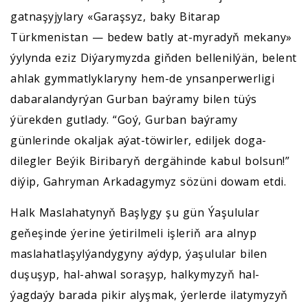
gatnaşyjylary «Garaşsyz, baky Bitarap
Türkmenistan — bedew batly at-myradyň mekany»
ýylynda eziz Diýarymyzda giňden bellenilýän, belent
ahlak gymmatlyklaryny hem-de ynsanperwerligi
dabaralandyrýan Gurban baýramy bilen tüýs
ýürekden gutlady. “Goý, Gurban baýramy
günlerinde okaljak aýat-töwirler, ediljek doga-
dilegler Beýik Biribaryň dergähinde kabul bolsun!”
diýip, Gahryman Arkadagymyz sözüni dowam etdi.
Halk Maslahatynyň Başlygy şu gün Ýaşulular
geňeşinde ýerine ýetirilmeli işleriň ara alnyp
maslahatlaşylýandygyny aýdyp, ýaşulular bilen
duşuşyp, hal-ahwal soraşyp, halkymyzyň hal-
ýagdaýy barada pikir alyşmak, ýerlerde ilatymyzyň