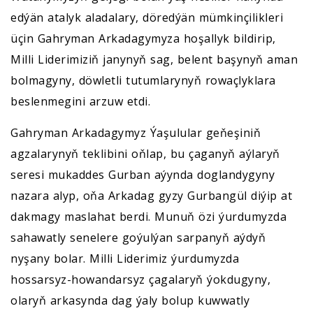
edýän atalyk aladalary, döredýän mümkinçilikleri
üçin Gahryman Arkadagymyza hoşallyk bildirip,
Milli Liderimiziň janynyň sag, belent başynyň aman
bolmagyny, döwletli tutumlarynyň rowaçlyklara
beslenmegini arzuw etdi.
Gahryman Arkadagymyz Ýaşulular geňeşiniň
agzalarynyň teklibini oňlap, bu çaganyň aýlaryň
seresi mukaddes Gurban aýynda doglandygyny
nazara alyp, oňa Arkadag gyzy Gurbangül diýip at
dakmagy maslahat berdi. Munuň özi ýurdumyzda
sahawatly senelere goýulýan sarpanyň aýdyň
nyşany bolar. Milli Liderimiz ýurdumyzda
hossarsyz-howandarsyz çagalaryň ýokdugyny,
olaryň arkasynda dag ýaly bolup kuwwatly