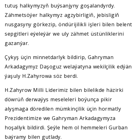
tutuş halkymyzyň buýsanjyny goşalandyrdy.
Zähmetsöýer halkymyz agzybirligiň, jebisligiň
nusgasyny görkezip, öndürijilikli işleri bilen belent
sepgitleri eýeleýär we uly zähmet üstünliklerini
gazanýar.
Çykyş üçin minnetdarlyk bildirip, Gahryman
Arkadagymyz Daşoguz welaýatyna wekilçilik edýän
ýaşuly H.Zahyrowa söz berdi.
H.Zahyrow Milli Liderimiz bilen bilelikde häzirki
döwrüň derwaýys meseleleri boýunça pikir
alyşmaga döredilen mümkinçilik üçin hormatly
Prezidentimize we Gahryman Arkadagymyza
hoşallyk bildirdi. Şeýle hem ol hemmeleri Gurban
baýramy bilen gutlady.