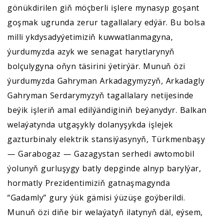
gönükdirilen giň möçberli işlere mynasyp goşant
goşmak ugrunda zerur tagallalary edýär. Bu bolsa
milli ykdysadyýetimiziň kuwwatlanmagyna,
ýurdumyzda azyk we senagat harytlarynyň
bolçulygyna oňyn täsirini ýetirýär. Munuň özi
ýurdumyzda Gahryman Arkadagymyzyň, Arkadagly
Gahryman Serdarymyzyň tagallalary netijesinde
beýik işleriň amal edilýändiginiň beýanydyr. Balkan
welaýatynda utgaşykly dolanyşykda işlejek
gazturbinaly elektrik stansiýasynyň, Türkmenbaşy
— Garabogaz — Gazagystan serhedi awtomobil
ýolunyň gurluşygy batly depginde alnyp barylýar,
hormatly Prezidentimiziň gatnaşmagynda
“Gadamly” gury ýük gämisi ýüzüşe goýberildi.
Munuň özi diňe bir welaýatyň ilatynyň däl, eýsem,