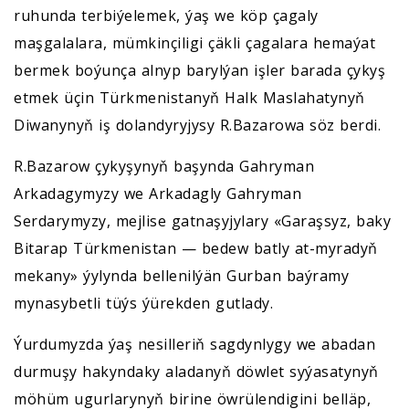
ruhunda terbiýelemek, ýaş we köp çagaly
maşgalalara, mümkinçiligi çäkli çagalara hemaýat
bermek boýunça alnyp barylýan işler barada çykyş
etmek üçin Türkmenistanyň Halk Maslahatynyň
Diwanynyň iş dolandyryjysy R.Bazarowa söz berdi.
R.Bazarow çykyşynyň başynda Gahryman
Arkadagymyzy we Arkadagly Gahryman
Serdarymyzy, mejlise gatnaşyjylary «Garaşsyz, baky
Bitarap Türkmenistan — bedew batly at-myradyň
mekany» ýylynda bellenilýän Gurban baýramy
mynasybetli tüýs ýürekden gutlady.
Ýurdumyzda ýaş nesilleriň sagdynlygy we abadan
durmuşy hakyndaky aladanyň döwlet syýasatynyň
möhüm ugurlarynyň birine öwrülendigini belläp,