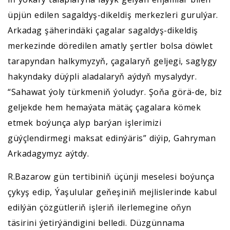
üpjün edilen sagaldyş-dikeldiş merkezleri gurulýar.
Arkadag şäherindäki çagalar sagaldyş-dikeldiş
merkezinde döredilen amatly şertler bolsa döwlet
tarapyndan halkymyzyň, çagalaryň geljegi, saglygy
hakyndaky düýpli aladalaryň aýdyň mysalydyr.
“Sahawat ýoly türkmeniň ýoludyr. Şoňa görä-de, biz
geljekde hem hemaýata mätäç çagalara kömek
etmek boýunça alyp barýan işlerimizi
güýçlendirmegi maksat edinýäris” diýip, Gahryman
Arkadagymyz aýtdy.
R.Bazarow gün tertibiniň üçünji meselesi boýunça
çykyş edip, Ýaşulular geňeşiniň mejlislerinde kabul
edilýän çözgütleriň işleriň ilerlemegine oňyn
täsirini ýetirýändigini belledi. Düzgünnama