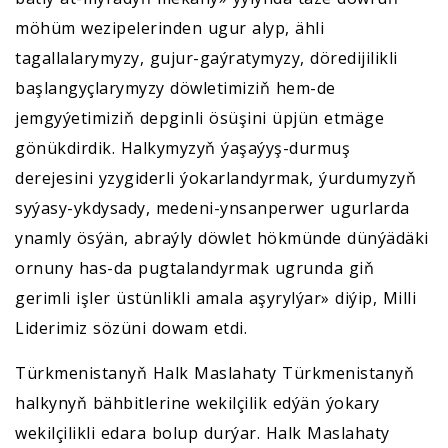
möhüm wezipelerinden ugur alyp, ähli
tagallalarymyzy, gujur-gaýratymyzy, döredijilikli
başlangyçlarymyzy döwletimiziň hem-de
jemgyýetimiziň depginli ösüşini üpjün etmäge
gönükdirdik. Halkymyzyň ýaşaýyş-durmuş
derejesini yzygiderli ýokarlandyrmak, ýurdumyzyň
syýasy-ykdysady, medeni-ynsanperwer ugurlarda
ynamly ösýän, abraýly döwlet hökmünde dünýädäki
ornuny has-da pugtalandyrmak ugrunda giň
gerimli işler üstünlikli amala aşyrylýar» diýip, Milli
Liderimiz sözüni dowam etdi.
Türkmenistanyň Halk Maslahaty Türkmenistanyň
halkynyň bähbitlerine wekilçilik edýän ýokary
wekilçilikli edara bolup durýar. Halk Maslahaty