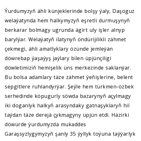
Ýurdumyzyň ähli künjeklerinde bolşy ýaly, Daşoguz
welaýatynda hem halkymyzyň eşretli durmuşynyň
berkarar bolmagy ugrunda ägirt uly işler alnyp
barylýar. Welaýatyň ilatynyň öndürijilikli zähmet
çekmegi, ähli amatlyklary özünde jemleýän
döwrebap ýaşaýyş jaýlary bilen üpjünçiligi
döwletimiziň hemişelik üns merkezinde saklanýar.
Bu bolsa adamlary täze zähmet ýeňişlerine, belent
sepgitlere ruhlandyrýar. Şeýle hem türkmen-özbek
serhedinde köpugurly söwda bazarynyň açylmagy
iki doganlyk halkyň arasyndaky gatnaşyklaryň hil
taýdan täze derejä çykmagyny üpjün etdi. Häzirki
döwürde ýurdumyzda mukaddes
Garaşsyzlygymyzyň şanly 35 ýyllyk toýuna taýýarlyk