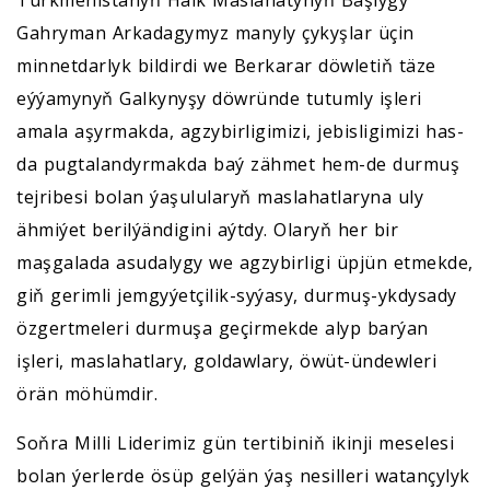
Türkmenistanyň Halk Maslahatynyň Başlygy
Gahryman Arkadagymyz manyly çykyşlar üçin
minnetdarlyk bildirdi we Berkarar döwletiň täze
eýýamynyň Galkynyşy döwründe tutumly işleri
amala aşyrmakda, agzybirligimizi, jebisligimizi has-
da pugtalandyrmakda baý zähmet hem-de durmuş
tejribesi bolan ýaşulularyň maslahatlaryna uly
ähmiýet berilýändigini aýtdy. Olaryň her bir
maşgalada asudalygy we agzybirligi üpjün etmekde,
giň gerimli jemgyýetçilik-syýasy, durmuş-ykdysady
özgertmeleri durmuşa geçirmekde alyp barýan
işleri, maslahatlary, goldawlary, öwüt-ündewleri
örän möhümdir.
Soňra Milli Liderimiz gün tertibiniň ikinji meselesi
bolan ýerlerde ösüp gelýän ýaş nesilleri watançylyk