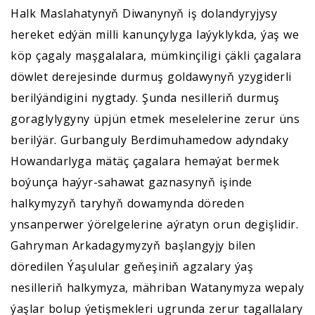
Halk Maslahatynyň Diwanynyň iş dolandyryjysy
hereket edýän milli kanunçylyga laýyklykda, ýaş we
köp çagaly maşgalalara, mümkinçiligi çäkli çagalara
döwlet derejesinde durmuş goldawynyň yzygiderli
berilýändigini nygtady. Şunda nesilleriň durmuş
goraglylygyny üpjün etmek meselelerine zerur üns
berilýär. Gurbanguly Berdimuhamedow adyndaky
Howandarlyga mätäç çagalara hemaýat bermek
boýunça haýyr-sahawat gaznasynyň işinde
halkymyzyň taryhyň dowamynda döreden
ynsanperwer ýörelgelerine aýratyn orun degişlidir.
Gahryman Arkadagymyzyň başlangyjy bilen
döredilen Ýaşulular geňeşiniň agzalary ýaş
nesilleriň halkymyza, mähriban Watanymyza wepaly
ýaşlar bolup ýetişmekleri ugrunda zerur tagallalary