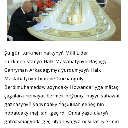
Şu gün türkmen halkynyň Milli Lideri,
Türkmenistanyň Halk Maslahatynyň Başlygy
Gahryman Arkadagymyz ýurdumyzyň Halk
Maslahatynyň hem-de Gurbanguly
Berdimuhamedow adyndaky Howandarlyga mätäç
çagalara hemaýat bermek boýunça haýyr-sahawat
gaznasynyň ýanyndaky Ýaşulular geňeşiniň
nobatdaky mejlisini geçirdi. Onda ýaşulularyň
gatnaşmagynda geçirilýän wagyz-nesihat işleriniň