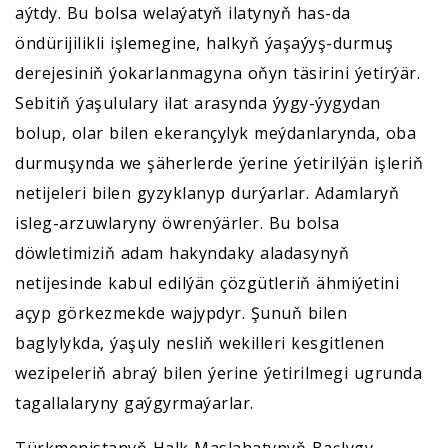
aýtdy. Bu bolsa welaýatyň ilatynyň has-da
öndürijilikli işlemegine, halkyň ýaşaýyş-durmuş
derejesiniň ýokarlanmagyna oňyn täsirini ýetirýär.
Sebitiň ýaşululary ilat arasynda ýygy-ýygydan
bolup, olar bilen ekerançylyk meýdanlarynda, oba
durmuşynda we şäherlerde ýerine ýetirilýän işleriň
netijeleri bilen gyzyklanyp durýarlar. Adamlaryň
isleg-arzuwlaryny öwrenýärler. Bu bolsa
döwletimiziň adam hakyndaky aladasynyň
netijesinde kabul edilýän çözgütleriň ähmiýetini
açyp görkezmekde wajypdyr. Şunuň bilen
baglylykda, ýaşuly nesliň wekilleri kesgitlenen
wezipeleriň abraý bilen ýerine ýetirilmegi ugrunda
tagallalaryny gaýgyrmaýarlar.