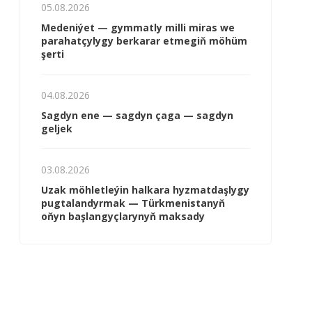
05.08.2026
Me­de­ni­ýet — gym­mat­ly milli mi­ras we
pa­ra­hat­çy­ly­gy ber­ka­rar et­me­giň mö­hüm
şer­ti
04.08.2026
Sagdyn ene — sagdyn çaga — sagdyn
geljek
03.08.2026
Uzak möhletleýin halkara hyzmatdaşlygy
pugtalandyrmak — Türkmenistanyň
oňyn başlangyçlarynyň maksady