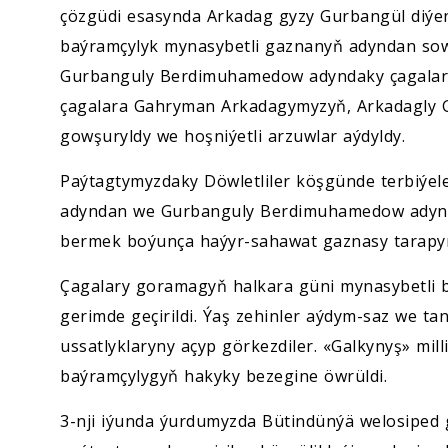
çözgüdi esasynda Arkadag gyzy Gurbangül diýe
baýramçylyk mynasybetli gaznanyň adyndan sow
Gurbanguly Berdimuhamedow adyndaky çagalar s
çagalara Gahryman Arkadagymyzyň, Arkadagly 
gowşuryldy we hoşniýetli arzuwlar aýdyldy.
Paýtagtymyzdaky Döwletliler köşgünde terbiýel
adyndan we Gurbanguly Berdimuhamedow adynd
bermek boýunça haýyr-sahawat gaznasy tarapyn
Çagalary goramagyň halkara güni mynasybetli b
gerimde geçirildi. Ýaş zehinler aýdym-saz we tan
ussatlyklaryny açyp görkezdiler. «Galkynyş» mil
baýramçylygyň hakyky bezegine öwrüldi.
3-nji iýunda ýurdumyzda Bütindünýä welosiped g