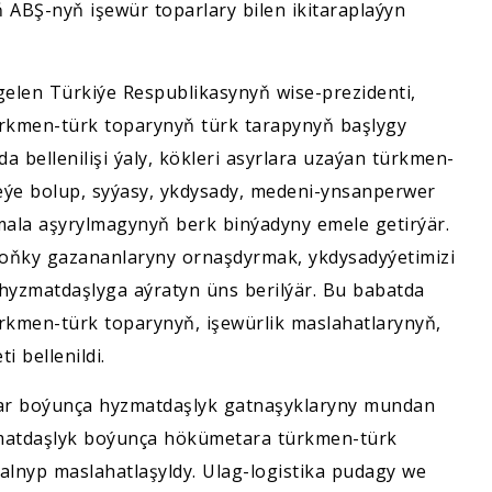
 ABŞ-nyň işewür toparlary bilen ikitaraplaýyn
elen Türkiýe Respublikasynyň wise-prezidenti,
kmen-türk toparynyň türk tarapynyň başlygy
 bellenilişi ýaly, kökleri asyrlara uzaýan türkmen-
 eýe bolup, syýasy, ykdysady, medeni-ynsanperwer
 amala aşyrylmagynyň berk binýadyny emele getirýär.
 soňky gazananlaryny ornaşdyrmak, ykdysadyýetimizi
hyzmatdaşlyga aýratyn üns berilýär. Bu babatda
kmen-türk toparynyň, işewürlik maslahatlarynyň,
i bellenildi.
rlar boýunça hyzmatdaşlyk gatnaşyklaryny mundan
matdaşlyk boýunça hökümetara türkmen-türk
lnyp maslahatlaşyldy. Ulag-logistika pudagy we