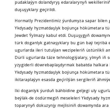
pudaklaýyn dolandyryş edaralarynyň wekilleriniň
duşuşyklary geçirildi.
Hormatly Prezidentimiz ýurdumyza sapar bilen g
Ykdysady hyzmatdaşlyk boýunça hökümetara tür
Jewdet Ýylmazy kabul etdi. Duşuşygyň dowamynda
türk doganlyk gatnaşyklary bu gün baý tejribä
ugurlarda ileri tutulýan wezipeleriň üstünlikli
Dürli ugurlarda täze tehnologiýalary, ylmyň iň
yzygiderli döwrebaplaşdyrmak babatda halkara 
Ykdysady hyzmatdaşlyk boýunça hökümetara tür
ikitaraplaýyn esasda geçirilýän sergileriň ähmiýet
Iki doganlyk ýurduň bähbidine geljegi uly ugu
beýläk-de ösdürmegiň meseleleri Ykdysady hyz
toparynyň dokuzynjy mejlisiniň dowamynda ara a