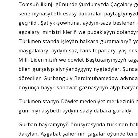
Tomsuň ilkinji gününde ýurdumyzda Çagalary go
sene mynasybetli esasy dabaralar paýtagtymyzd
geçirildi. Şatlyk-şowhuna, aýdym-saza beslenen 
agzalary, ministrlikleriň we pudaklaýyn dolandy
Türkmenistanda işleýän halkara guramalaryň ýolb
maşgalalary, aýdym-saz, tans toparlary, ýaş nes
Milli Liderimiziň we döwlet Baştutanymyzyň tag
bilen gurşalyp alynýandygyny nygtadylar. Şund
döredilen Gurbanguly Berdimuhamedow adynda
boýunça haýyr-sahawat gaznasynyň alyp barýan i
Türkmenistanyň Döwlet medeniýet merkeziniň
güni mynasybetli aýdym-sazly dabara guraldy.
Gurban baýramynyň öňüsyrasynda türkmen halky
dakylan, Aşgabat şäheriniň çagalar öýünde ter