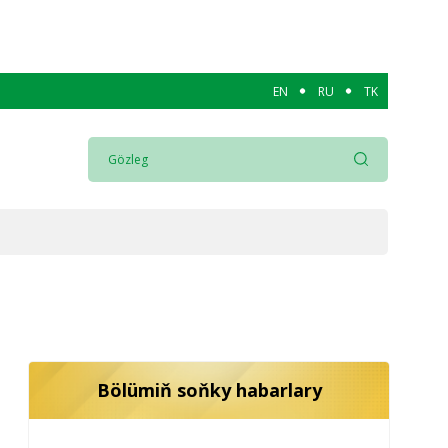
EN
RU
TK
Bölümiň soňky habarlary