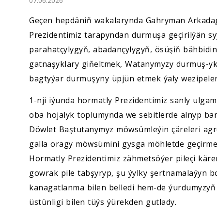
07.06.2026
Ykdysadyýet
Geçen hepdäniň wakalarynda Gahryman Arkadag
Jemgyýet
Prezidentimiz tarapyndan durmuşa geçirilýän sy
parahatçylygyň, abadançylygyň, ösüşiň bähbidi
Medeniýet
gatnaşyklary giňeltmek, Watanymyzy durmuş-yk
bagtyýar durmuşyny üpjün etmek ýaly wezipeler
Ylym
1-nji iýunda hormatly Prezidentimiz sanly ulga
Sport
oba hojalyk toplumynda we sebitlerde alnyp bary
Döwlet Baştutanymyz möwsümleýin çäreleri agr
galla oragy möwsümini gysga möhletde geçirmek
Hormatly Prezidentimiz zähmetsöýer pileçi kä
gowrak pile tabşyryp, şu ýylky şertnamalaýyn bo
kanagatlanma bilen belledi hem-de ýurdumyzyň 
üstünligi bilen tüýs ýürekden gutlady.