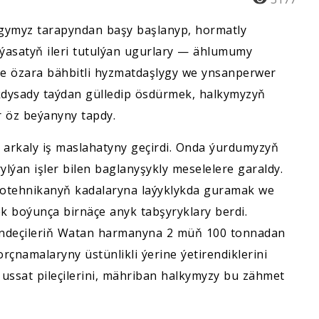
ymyz tarapyndan başy başlanyp, hormatly
ýasatyň ileri tutulýan ugurlary — ählumumy
ne özara bähbitli hyzmatdaşlygy we ynsanperwer
dysady taýdan gülledip ösdürmek, halkymyzyň
 öz beýanyny tapdy.
m arkaly iş maslahatyny geçirdi. Onda ýurdumyzyň
lýan işler bilen baglanyşykly meselelere garaldy.
otehnikanyň kadalaryna laýyklykda guramak we
 boýunça birnäçe anyk tabşyryklary berdi.
rendeçileriň Watan harmanyna 2 müň 100 tonnadan
rçnamalaryny üstünlikli ýerine ýetirendiklerini
ussat pileçilerini, mähriban halkymyzy bu zähmet