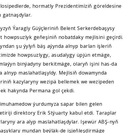
sipedlerde, hormatly Prezidentimiziň göreldesine
n gatnaşdylar.
yzyň Ýaragly Güýçleriniň Belent Serkerdebaşysy
howpsuzlyk geňeşiniň nobatdaky mejlisini geçirdi.
yndan şu ýylyň bäş aýynda alnyp barlan işleriň
letimizde howpsuzlygy, asudalygy üpjün etmäge,
laýyn binýadyny berkitmäge, olaryň işini has-da
ra alnyp maslahatlaşyldy. Mejlisiň dowamynda
riniň kazylaryny wezipä bellemek we wezipeden
mek hakynda Permana gol çekdi.
rdimuhamedow ýurdumyza sapar bilen gelen
riji direktory Erik Stýuarty kabul etdi. Taraplar
rlaryny ara alyp maslahatlaşdylar. Işewür ABŞ-nyň
naşyklary mundan beýläk-de işjeňleşdirmäge