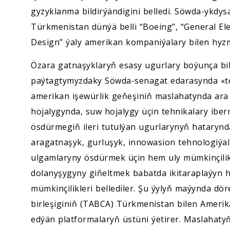
gyzyklanma bildirýändigini belledi. Söwda-ykdys
Türkmenistan dünýä belli “Boeing”, “General Ele
Design” ýaly amerikan kompaniýalary bilen hyzm
Özara gatnaşyklaryň esasy ugurlary boýunça bi
paýtagtymyzdaky Söwda-senagat edarasynda «te
amerikan işewürlik geňeşiniň maslahatynda ara
hojalygynda, suw hojalygy üçin tehnikalary ib
ösdürmegiň ileri tutulýan ugurlarynyň hatarynd
aragatnaşyk, gurluşyk, innowasion tehnologiýal
ulgamlaryny ösdürmek üçin hem uly mümkinçilik
dolanyşygyny giňeltmek babatda ikitaraplaýyn 
mümkinçilikleri bellediler. Şu ýylyň maýynda d
birleşiginiň (TABCA) Türkmenistan bilen Amerik
edýän platformalaryň üstüni ýetirer. Maslahatyň