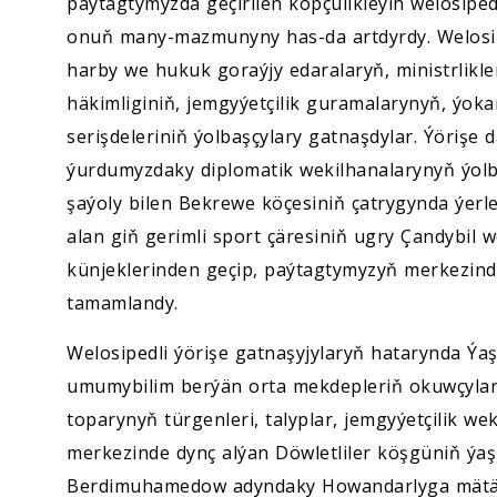
paýtagtymyzda geçirilen köpçülikleýin welosipe
onuň many-mazmunyny has-da artdyrdy. Welosipe
harby we hukuk goraýjy edaralaryň, ministrlikle
häkimliginiň, jemgyýetçilik guramalarynyň, ýoka
serişdeleriniň ýolbaşçylary gatnaşdylar. Ýörişe
ýurdumyzdaky diplomatik wekilhanalarynyň ýolba
şaýoly bilen Bekrewe köçesiniň çatrygynda ýer
alan giň gerimli sport çäresiniň ugry Çandybil
künjeklerinden geçip, paýtagtymyzyň merkezi
tamamlandy.
Welosipedli ýörişe gatnaşyjylaryň hatarynda Ýaş
umumybilim berýän orta mekdepleriň okuwçyla
toparynyň türgenleri, talyplar, jemgyýetçilik wek
merkezinde dynç alýan Döwletliler köşgüniň ý
Berdimuhamedow adyndaky Howandarlyga mätäç