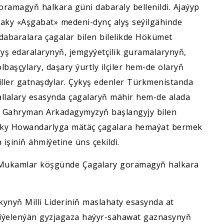
ramagyň halkara güni dabaraly bellenildi. Ajaýyp
aky «Aşgabat» medeni-dynç alyş seýilgähinde
dabaralara çagalar bilen bilelikde Hökümet
ryş edaralarynyň, jemgyýetçilik guramalarynyň,
aşçylary, daşary ýurtly ilçiler hem-de olaryň
iller gatnaşdylar. Çykyş edenler Türkmenistanda
allalary esasynda çagalaryň mähir hem-de alada
a Gahryman Arkadagymyzyň başlangyjy bilen
ky Howandarlyga mätäç çagalara hemaýat bermek
şiniň ähmiýetine üns çekildi.
 Mukamlar köşgünde Çagalary goramagyň halkara
nyň Milli Lideriniň maslahaty esasynda at
biýelenýän gyzjagaza haýyr-sahawat gaznasynyň