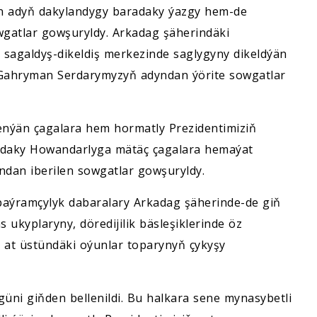
n adyň dakylandygy baradaky ýazgy hem-de
gatlar gowşuryldy. Arkadag şäherindäki
agaldyş-dikeldiş merkezinde saglygyny dikeldýän
Gahryman Serdarymyzyň adyndan ýörite sowgatlar
enýän çagalara hem hormatly Prezidentimiziň
aky Howandarlyga mätäç çagalara hemaýat
dan iberilen sowgatlar gowşuryldy.
aýramçylyk dabaralary Arkadag şäherinde-de giň
s ukyplaryny, döredijilik bäsleşiklerinde öz
li at üstündäki oýunlar toparynyň çykyşy
üni giňden bellenildi. Bu halkara sene mynasybetli