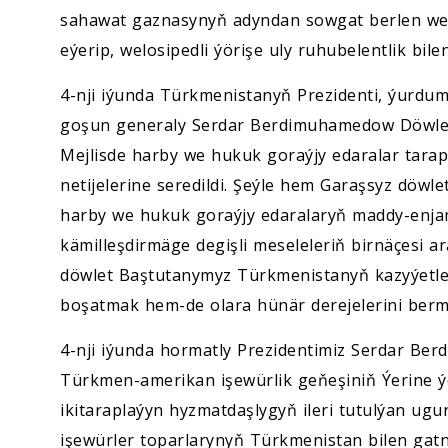
sahawat gaznasynyň adyndan sowgat berlen welo
eýerip, welosipedli ýörişe uly ruhubelentlik bile
4-nji iýunda Türkmenistanyň Prezidenti, ýurdum
goşun generaly Serdar Berdimuhamedow Döwlet 
Mejlisde harby we hukuk goraýjy edaralar tarap
netijelerine seredildi. Şeýle hem Garaşsyz döw
harby we hukuk goraýjy edaralaryň maddy-enjam
kämilleşdirmäge degişli meseleleriň birnäçesi a
döwlet Baştutanymyz Türkmenistanyň kazyýetle
boşatmak hem-de olara hünär derejelerini ber
4-nji iýunda hormatly Prezidentimiz Serdar Be
Türkmen-amerikan işewürlik geňeşiniň Ýerine ýeti
ikitaraplaýyn hyzmatdaşlygyň ileri tutulýan ugu
işewürler toparlarynyň Türkmenistan bilen gat