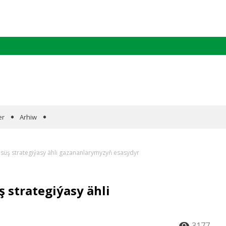
er
Arhiw
 ösüş strategiýasy ähli gazananlarymyzyň esasydyr
ş strategiýasy ähli
3177