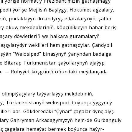
dli ýörişe hormatly Prezidentimiziň gatnaşmagy
dli ýörişe Mejlisiň Başlygy, Hökümet agzalary,
riň, pudaklaýyn dolandyryş edaralarynyň, şäher
ry okuw mekdepleriniň, köpçülikleýin habar beriş
 daşary döwletleriň we halkara guramalaryň
şçylarydyr wekilleri hem gatnaşdylar. Çandybil
leşýän “Welosiped” binasynyň ýanyndan badalga
 we Bitarap Türkmenistan şaýollarynyň ajaýyp
nde — Ruhyýet köşgüniň öňündäki meýdançada
 olimpiýaçylary taýýarlaýyş mekdebiniň,
ry, Türkmenistanyň welosport boýunça ýygyndy
illeri bar. Gökderedäki “Çynar” çagalar dynç alyş
aşlary Gahryman Arkadagymyzyň hem-de Gurbanguly
 çagalara hemaýat bermek boýunça haýyr-