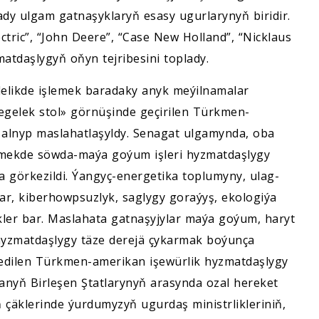
ady ulgam gatnaşyklaryň esasy ugurlarynyň biridir.
ctric”, “John Deere”, “Case New Holland”, “Nicklaus
atdaşlygyň oňyn tejribesini toplady.
lelikde işlemek baradaky anyk meýilnamalar
gelek stol» görnüşinde geçirilen Türkmen-
 alnyp maslahatlaşyldy. Senagat ulgamynda, oba
ermekde söwda-maýa goýum işleri hyzmatdaşlygy
a görkezildi. Ýangyç-energetika toplumyny, ulag-
ar, kiberhowpsuzlyk, saglygy goraýyş, ekologiýa
ler bar. Maslahata gatnaşyjylar maýa goýum, haryt
hyzmatdaşlygy täze derejä çykarmak boýunça
öredilen Türkmen-amerikan işewürlik hyzmatdaşlygy
anyň Birleşen Ştatlarynyň arasynda ozal hereket
 çäklerinde ýurdumyzyň ugurdaş ministrlikleriniň,