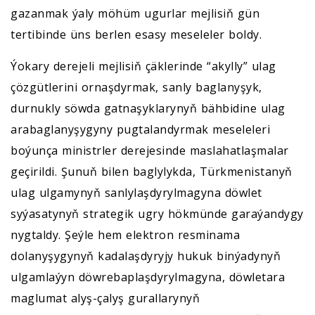
gazanmak ýaly möhüm ugurlar mejlisiň gün
tertibinde üns berlen esasy meseleler boldy.
Ýokary derejeli mejlisiň çäklerinde “akylly” ulag
çözgütlerini ornaşdyrmak, sanly baglanyşyk,
durnukly söwda gatnaşyklarynyň bähbidine ulag
arabaglanyşygyny pugtalandyrmak meseleleri
boýunça ministrler derejesinde maslahatlaşmalar
geçirildi. Şunuň bilen baglylykda, Türkmenistanyň
ulag ulgamynyň sanlylaşdyrylmagyna döwlet
syýasatynyň strategik ugry hökmünde garaýandygy
nygtaldy. Şeýle hem elektron resminama
dolanyşygynyň kadalaşdyryjy hukuk binýadynyň
ulgamlaýyn döwrebaplaşdyrylmagyna, döwletara
maglumat alyş-çalyş gurallarynyň