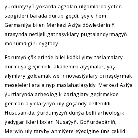
ýurdumyzyň ýokarda agzalan ulgamlarda ýeten
sepgitleri barada durup geçdi, şeýle hem
Germaniýa bilen Merkezi Aziýa döwletleriniň
arasynda netijeli gatnaşyklary pugtalandyrmagyň
möhümdigini nygtady.
Forumyň çäklerinde bilelikdäki ylmy taslamalary
durmuşa geçirmek, akademiki alyşmalar, ýaş
alymlary goldamak we innowasiýalary ornaşdyrmak
meseleleri ara alnyp maslahatlaşyldy. Merkezi Aziýa
ýurtlarynda arheologik barlaglary geçirmekde
german alymlarynyň uly goşandy bellenildi.
Hususan-da, ýurdumyzyň dünýä belli arheologik
ýadygärlikleri bolan Nusaýyň, Goňurdepäniň,
Merwiň uly taryhy ähmiýete eýedigine üns çekildi.