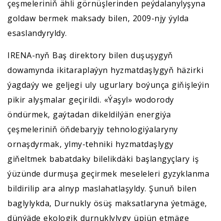
çeşmeleriniň ähli görnüşlerinden peýdalanylyşyna
goldaw bermek maksady bilen, 2009-njy ýylda
esaslandyryldy.
IRENA-nyň Baş direktory bilen duşuşygyň
dowamynda ikitaraplaýyn hyzmatdaşlygyň häzirki
ýagdaýy we geljegi uly ugurlary boýunça giňişleýin
pikir alyşmalar geçirildi. «Ýaşyl» wodorody
öndürmek, gaýtadan dikeldilýän energiýa
çeşmeleriniň öňdebaryjy tehnologiýalaryny
ornaşdyrmak, ylmy-tehniki hyzmatdaşlygy
giňeltmek babatdaky bilelikdäki başlangyçlary iş
ýüzünde durmuşa geçirmek meseleleri gyzyklanma
bildirilip ara alnyp maslahatlaşyldy. Şunuň bilen
baglylykda, Durnukly ösüş maksatlaryna ýetmäge,
dünýäde ekologik durnuklylygy üpjün etmäge