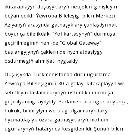
ikitaraplaýyn duşuşyklaryň netijeleri giňişleýin
beýan edildi. Ýewropa Bileleşigi bilen Merkezi
Aziýanyň arasynda gatnaşyklary çuňlaşdyrmak
boýunça bilelikdäki “Ýol kartasynyň” durmuşa
geçirilmeginiň hem-de “Global Gateway”
başlangyjynyň çäklerinde hyzmatdaşlygy
ösdürmegiň ähmiýeti nygtaldy.
Duşuşykda Türkmenistanda dürli ugurlarda
Ýewropa Bileleşiginiň 30-a golaý ikitaraplaýyn we
sebitleýin taslamalarynyň üstünlikli durmuşa
geçirilýändigi aýdyldy. Parlamentara ugur boýunça,
hukuk, bilim-ylym we ulag ulgamlaryndaky
hyzmatdaşlyk özara gatnaşyklaryň möhüm
ugurlarynyň hatarynda kesgitlenildi. Şunuň bilen