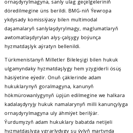
ornaşdyrylmagyna, sanly ulag geçelgeleriniň
döredilmegine üns berildi. BMG-niň Ýewropa
ykdysady komissiýasy bilen multimodal
daşamalaryň sanlylaşdyrylmagy, maglumatlaryň
awtomatlaşdyrylan alyş-çalşygy boýunça
hyzmatdaşlyk aýratyn bellenildi.
Türkmenistanyň Milletler Bileleşigi bilen hukuk
ulgamyndaky hyzmatdaşlygy hem yzygiderli ösüş
häsiýetine eýedir. Onuň çäklerinde adam
hukuklarynyň goralmagyna, kanunyň
hökmürowanlygynyň üpjün edilmegine we halkara
kadalaşdyryjy hukuk namalarynyň milli kanunçylyga
ornaşdyrylmagyna uly ähmiýet berilýär.
Ýurdumyzyň adam hukuklary babatda netijeli
hyzmatdaşlyga ygrarlydygy şu ýylyň martynda