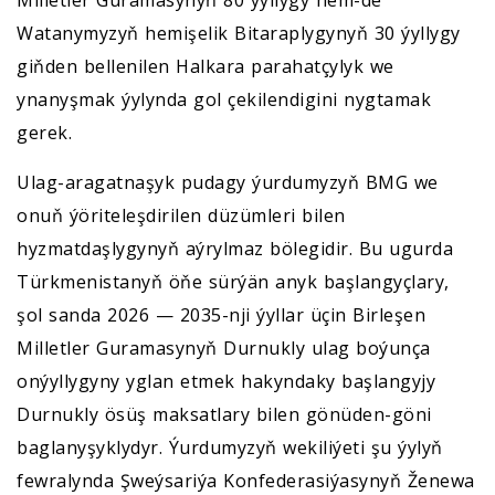
Milletler Guramasynyň 80 ýyllygy hem-de
Watanymyzyň hemişelik Bitaraplygynyň 30 ýyllygy
giňden bellenilen Halkara parahatçylyk we
ynanyşmak ýylynda gol çekilendigini nygtamak
gerek.
Ulag-aragatnaşyk pudagy ýurdumyzyň BMG we
onuň ýöriteleşdirilen düzümleri bilen
hyzmatdaşlygynyň aýrylmaz bölegidir. Bu ugurda
Türkmenistanyň öňe sürýän anyk başlangyçlary,
şol sanda 2026 — 2035-nji ýyllar üçin Birleşen
Milletler Guramasynyň Durnukly ulag boýunça
onýyllygyny yglan etmek hakyndaky başlangyjy
Durnukly ösüş maksatlary bilen gönüden-göni
baglanyşyklydyr. Ýurdumyzyň wekiliýeti şu ýylyň
fewralynda Şweýsariýa Konfederasiýasynyň Ženewa