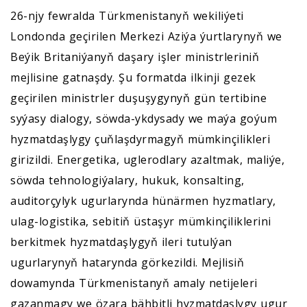
26-njy fewralda Türkmenistanyň wekiliýeti
Londonda geçirilen Merkezi Aziýa ýurtlarynyň we
Beýik Britaniýanyň daşary işler ministrleriniň
mejlisine gatnaşdy. Şu formatda ilkinji gezek
geçirilen ministrler duşuşygynyň gün tertibine
syýasy dialogy, söwda-ykdysady we maýa goýum
hyzmatdaşlygy çuňlaşdyrmagyň mümkinçilikleri
girizildi. Energetika, uglerodlary azaltmak, maliýe,
söwda tehnologiýalary, hukuk, konsalting,
auditorçylyk ugurlarynda hünärmen hyzmatlary,
ulag-logistika, sebitiň üstaşyr mümkinçiliklerini
berkitmek hyzmatdaşlygyň ileri tutulýan
ugurlarynyň hatarynda görkezildi. Mejlisiň
dowamynda Türkmenistanyň amaly netijeleri
gazanmagy we özara bähbitli hyzmatdaşlygy ugur