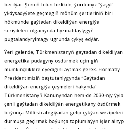
berilýär. Şunuň bilen birlikde, ýurdumyz “ýaşyl”
ykdysadyýete geçmegiň möhüm şertleriniň biri
hökmünde gaýtadan dikeldilýän energiýa
serişdeleri ulgamynda hyzmatdaşlygyň
pugtalandyrylmagy ugrunda çykyş edýär.
Ýeri gelende, Türkmenistanyň gaýtadan dikeldilýän
energetika pudagyny ösdürmek üçin giň
mümkinçiliklere eýedigini aýtmak gerek. Hormatly
Prezidentimiziň baştutanlygynda “Gaýtadan
dikeldilýän energiýa çeşmeleri hakynda”
Türkmenistanyň Kanunyndan hem-de 2030-njy ýyla
çenli gaýtadan dikeldilýän energetikany ösdürmek
boýunça Milli strategiýadan gelip çykýan wezipeleri
durmuşa geçirmek boýunça toplumlaýyn işler alnyp