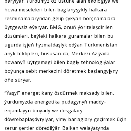
barylýar. Ýurdumyz öz üstüne alan ekologiýa we
howa meseleleri bilen baglanyşykly halkara
resminamalaryndan gelip çykýan borçnamalara
üýtgewsiz eýerýär. BMG, onuň ýöriteleşdirilen
düzümleri, beýleki halkara guramalar bilen bu
ugurda işjeň hyzmatdaşlyk edýän Türkmenistan
anyk teklipleri, hususan-da, Merkezi Aziýada
howanyň üýtgemegi bilen bagly tehnologiýalar
boýunça sebit merkezini döretmek başlangyjyny
öňe sürýär.
“Ýaşyl” energetikany ösdürmek maksady bilen,
ýurdumyzda energetika pudagynyň maddy-
enjamlaýyn binýady we desgalary
döwrebaplaşdyrylýar, ylmy barlaglary geçirmek üçin
zerur şertler döredilýär. Balkan welaýatynda