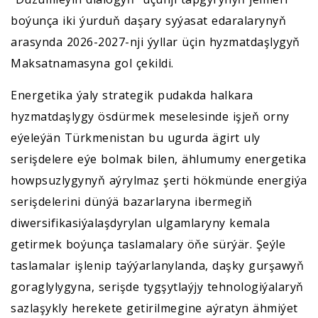
boýunça iki ýurduň daşary syýasat edaralarynyň
arasynda 2026-2027-nji ýyllar üçin hyzmatdaşlygyň
Maksatnamasyna gol çekildi.
Energetika ýaly strategik pudakda halkara
hyzmatdaşlygy ösdürmek meselesinde işjeň orny
eýeleýän Türkmenistan bu ugurda ägirt uly
serişdelere eýe bolmak bilen, ählumumy energetika
howpsuzlygynyň aýrylmaz şerti hökmünde energiýa
serişdelerini dünýä bazarlaryna ibermegiň
diwersifikasiýalaşdyrylan ulgamlaryny kemala
getirmek boýunça taslamalary öňe sürýär. Şeýle
taslamalar işlenip taýýarlanylanda, daşky gurşawyň
goraglylygyna, serişde tygşytlaýjy tehnologiýalaryň
sazlaşykly herekete getirilmegine aýratyn ähmiýet