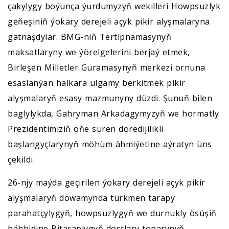
çakylygy boýunça ýurdumyzyň wekilleri Howpsuzlyk
geňeşiniň ýokary derejeli açyk pikir alyşmalaryna
gatnaşdylar. BMG-niň Tertipnamasynyň
maksatlaryny we ýörelgelerini berjaý etmek,
Birleşen Milletler Guramasynyň merkezi ornuna
esaslanýan halkara ulgamy berkitmek pikir
alyşmalaryň esasy mazmunyny düzdi. Şunuň bilen
baglylykda, Gahryman Arkadagymyzyň we hormatly
Prezidentimiziň öňe süren döredijilikli
başlangyçlarynyň möhüm ähmiýetine aýratyn üns
çekildi.
26-njy maýda geçirilen ýokary derejeli açyk pikir
alyşmalaryň dowamynda türkmen tarapy
parahatçylygyň, howpsuzlygyň we durnukly ösüşiň
bähbidine Bitaraplygyň dostlary toparynyň