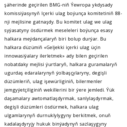
şäherinde geçirilen BMG-niň Ýewropa ykdysady
komissiýasynyň Içerki ulag boýunça komitetiniň 88-
nji mejlisine gatnaşdy. Bu komitet ulag we ulag
syýasatyny ösdürmek meseleleri boýunça esasy
halkara meýdançalaryň biri bolup durýar. Bu
halkara düzümiň «Geljekki içerki ulag üçin
innowasiýalary ilerletmek» ady bilen geçirilen
nobatdaky mejlisi ýurtlaryň, halkara guramalaryň
ugurdaş edaralarynyň ýolbaşçylaryny, degişli
düzümleriň, ulag işewürliginiň, bilermenler
jemgyýetçiliginiň wekillerini bir ýere jemledi. Ýük
daşamalary awtomatlaşdyrmak, sanlylaşdyrmak,
degişli düzümleri ösdürmek, halkara ulag
ulgamlarynyň durnuklylygyny berkitmek, onuň
kadalaşdyryjy hukuk binýadynyň sazlaşygyny