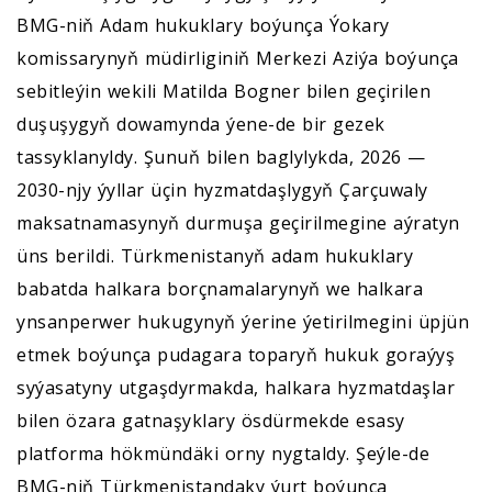
BMG-niň Adam hukuklary boýunça Ýokary
komissarynyň müdirliginiň Merkezi Aziýa boýunça
sebitleýin wekili Matilda Bogner bilen geçirilen
duşuşygyň dowamynda ýene-de bir gezek
tassyklanyldy. Şunuň bilen baglylykda, 2026 —
2030-njy ýyllar üçin hyzmatdaşlygyň Çarçuwaly
maksatnamasynyň durmuşa geçirilmegine aýratyn
üns berildi. Türkmenistanyň adam hukuklary
babatda halkara borçnamalarynyň we halkara
ynsanperwer hukugynyň ýerine ýetirilmegini üpjün
etmek boýunça pudagara toparyň hukuk goraýyş
syýasatyny utgaşdyrmakda, halkara hyzmatdaşlar
bilen özara gatnaşyklary ösdürmekde esasy
platforma hökmündäki orny nygtaldy. Şeýle-de
BMG-niň Türkmenistandaky ýurt boýunça