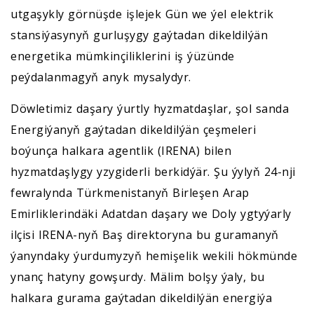
utgaşykly görnüşde işlejek Gün we ýel elektrik
stansiýasynyň gurluşygy gaýtadan dikeldilýän
energetika mümkinçiliklerini iş ýüzünde
peýdalanmagyň anyk mysalydyr.
Döwletimiz daşary ýurtly hyzmatdaşlar, şol sanda
Energiýanyň gaýtadan dikeldilýän çeşmeleri
boýunça halkara agentlik (IRENA) bilen
hyzmatdaşlygy yzygiderli berkidýär. Şu ýylyň 24-nji
fewralynda Türkmenistanyň Birleşen Arap
Emirliklerindäki Adatdan daşary we Doly ygtyýarly
ilçisi IRENA-nyň Baş direktoryna bu guramanyň
ýanyndaky ýurdumyzyň hemişelik wekili hökmünde
ynanç hatyny gowşurdy. Mälim bolşy ýaly, bu
halkara gurama gaýtadan dikeldilýän energiýa