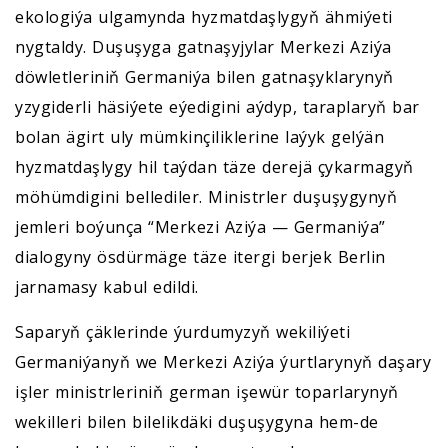
ekologiýa ulgamynda hyzmatdaşlygyň ähmiýeti
nygtaldy. Duşuşyga gatnaşyjylar Merkezi Aziýa
döwletleriniň Germaniýa bilen gatnaşyklarynyň
yzygiderli häsiýete eýedigini aýdyp, taraplaryň bar
bolan ägirt uly mümkinçiliklerine laýyk gelýän
hyzmatdaşlygy hil taýdan täze derejä çykarmagyň
möhümdigini bellediler. Ministrler duşuşygynyň
jemleri boýunça “Merkezi Aziýa — Germaniýa”
dialogyny ösdürmäge täze itergi berjek Berlin
jarnamasy kabul edildi.
Saparyň çäklerinde ýurdumyzyň wekiliýeti
Germaniýanyň we Merkezi Aziýa ýurtlarynyň daşary
işler ministrleriniň german işewür toparlarynyň
wekilleri bilen bilelikdäki duşuşygyna hem-de