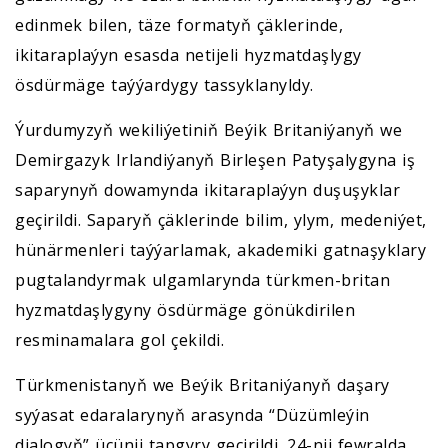
edinmek bilen, täze formatyň çäklerinde,
ikitaraplaýyn esasda netijeli hyzmatdaşlygy
ösdürmäge taýýardygy tassyklanyldy.
Ýurdumyzyň wekiliýetiniň Beýik Britaniýanyň we
Demirgazyk Irlandiýanyň Birleşen Patyşalygyna iş
saparynyň dowamynda ikitaraplaýyn duşuşyklar
geçirildi. Saparyň çäklerinde bilim, ylym, medeniýet,
hünärmenleri taýýarlamak, akademiki gatnaşyklary
pugtalandyrmak ulgamlarynda türkmen-britan
hyzmatdaşlygyny ösdürmäge gönükdirilen
resminamalara gol çekildi.
Türkmenistanyň we Beýik Britaniýanyň daşary
syýasat edaralarynyň arasynda “Düzümleýin
dialogyň” üçünji tapgyry geçirildi. 24-nji fewralda