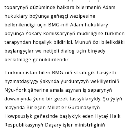
toparynyň düzüminde halkara bilermeniň Adam
hukuklary boýunça geňeşçi wezipesine
bellenilendigi üçin BMG-niň Adam hukuklary
boýunça Ýokary komissarynyň müdirligine türkmen
tarapyndan hoşallyk bildirildi. Munuň özi bilelikdäki
başlangyçlar we netijeli dialog üçin binýady
berkitmäge gönükdirilendir.
Türkmenistan bilen BMG-niň strategik häsiýetli
hyzmatdaşlygy ýakynda ýurdumyzyň wekiliýetiniň
Nýu-Ýork şäherine amala aşyran iş saparynyň
dowamynda ýene bir gezek tassyklanyldy. Şu ýylyň
maýynda Birleşen Milletler Guramasynyň
Howpsuzlyk geňeşinde başlyklyk eden Hytaý Halk
Respublikasynyň Daşary işler ministrliginiň