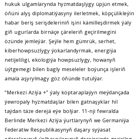
hukuk ulgamlarynda hyzmatdaşlygy üpjün etmek,
öňüni alyş diplomatiýasyny ilerletmek, köpçülikleýin
habar beriş serişdeleriniň işini kämilleşdirmek ýaly
giň ugurlarda birnäçe çäreleriň geçirilmegini
özünde jemleýär. Şeýle hem gümrük, serhet,
kiberhowpsuzlygy ýokarlandyrmak, energiýa
netijeliligi, ekologiýa howpsuzlygy, howanyň
üýtgemegi bilen bagly meseleler boýunça işleriň
amala aşyrylmagy göz öňünde tutulýar.
“Merkezi Aziýa +” ýaly köptaraplaýyn meýdançada
ýewropaly hyzmatdaşlar bilen gatnaşyklar hil
taýdan täze derejä eýe bolýar. 11-nji fewralda
Berlinde Merkezi Aziýa ýurtlarynyň we Germaniýa
Federatiw Respublikasynyň daşary syýasat