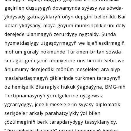
geçirilen duşuşygyň dowamynda syýasy we söwda-
ykdysady gatnaşyklaryň oňyn depgini bellenildi. Bar
bolan ykdysady, maýa goýum mümkinçiliklerini doly
derejede ulanmagyň zerurdygy nygtaldy. Şunda
hyzmatdaşlygy utgaşdyrmagyň we işjeňleşdirmegiň
möhüm guraly hökmünde Türkmen-britan söwda-
senagat geňeşiniň ähmiýetine üns berildi. Sebit we
ählumumy derejedäki möhüm meseleleri ara alyp
maslahatlaşmagyň çäklerinde türkmen tarapynyň
öz hemişelik Bitaraplyk hukuk ýagdaýyna, BMG-niň
Tertipnamasynyň ýörelgelerine üýtgewsiz
ygrarlydygy, jedelli meseleleriň syýasy-diplomatik
serişdeler arkaly parahatçylykly ýol bilen
çözülmeginiň berk tarapdarydygy tassyklanyldy.
“Düzümleýin dialogyň” üçünji tapgyrynyň jemleri