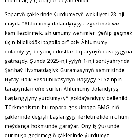
bilen bagly gutlaglar beýan edildi.
Saparyň çäklerinde ýurdumyzyň wekiliýeti 28-nji
maýda “Ählumumy dolandyryşy özgertmek we
kämilleşdirmek, ählumumy wehimleri ýeňip geçmek
üçin bilelikdäki tagallalar” atly Ählumumy
dolandyryş boýunça dostlar toparynyň duşuşygyna
gatnaşdy. Şunda 2025-nji ýylyň 1-nji sentýabrynda
Şanhaý Hyzmatdaşlyk Guramasynyň sammitinde
Hytaý Halk Respublikasynyň Başlygy Si Szinpin
tarapyndan öňe sürlen Ählumumy dolandyryş
başlangyjyny ýurdumyzyň goldaýandygy bellenildi.
Türkmenistan bu topara goşulmaga BMG-niň
çäklerinde degişli başlangyjy ilerletmekde möhüm
meýdança hökmünde garaýar. Ony iş ýüzünde
durmuşa geçirmegiň çäklerinde ýurdumyz