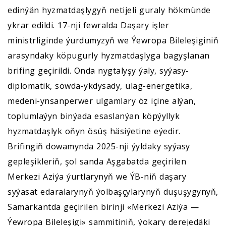
edinýän hyzmatdaşlygyň netijeli guraly hökmünde
ykrar edildi. 17-nji fewralda Daşary işler
ministrliginde ýurdumyzyň we Ýewropa Bileleşiginiň
arasyndaky köpugurly hyzmatdaşlyga bagyşlanan
brifing geçirildi. Onda nygtalyşy ýaly, syýasy-
diplomatik, söwda-ykdysady, ulag-energetika,
medeni-ynsanperwer ulgamlary öz içine alýan,
toplumlaýyn binýada esaslanýan köpýyllyk
hyzmatdaşlyk oňyn ösüş häsiýetine eýedir.
Brifingiň dowamynda 2025-nji ýyldaky syýasy
gepleşikleriň, şol sanda Aşgabatda geçirilen
Merkezi Aziýa ýurtlarynyň we ÝB-niň daşary
syýasat edaralarynyň ýolbaşçylarynyň duşuşygynyň,
Samarkantda geçirilen birinji «Merkezi Aziýa —
Ýewropa Bileleşigi» sammitiniň, ýokary derejedäki