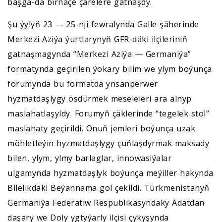
başga-da birnäçe çärelere gatnaşdy.
Şu ýylyň 23 — 25-nji fewralynda Galle şäherinde
Merkezi Aziýa ýurtlarynyň GFR-däki ilçileriniň
gatnaşmagynda “Merkezi Aziýa — Germaniýa”
formatynda geçirilen ýokary bilim we ylym boýunça
forumynda bu formatda ynsanperwer
hyzmatdaşlygy ösdürmek meseleleri ara alnyp
maslahatlaşyldy. Forumyň çäklerinde “tegelek stol”
maslahaty geçirildi. Onuň jemleri boýunça uzak
möhletleýin hyzmatdaşlygy çuňlaşdyrmak maksady
bilen, ylym, ylmy barlaglar, innowasiýalar
ulgamynda hyzmatdaşlyk boýunça meýiller hakynda
Bilelikdäki Beýannama gol çekildi. Türkmenistanyň
Germaniýa Federatiw Respublikasyndaky Adatdan
daşary we Doly ygtyýarly ilçisi çykyşynda