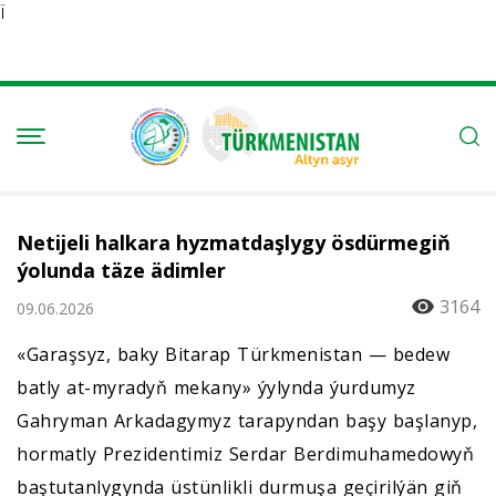
Ï
Netijeli halkara hyzmatdaşlygy ösdürmegiň
ýolunda täze ädimler
3164
09.06.2026
«Garaşsyz, baky Bitarap Türkmenistan — bedew
batly at-myradyň mekany» ýylynda ýurdumyz
Gahryman Arkadagymyz tarapyndan başy başlanyp,
hormatly Prezidentimiz Serdar Berdimuhamedowyň
baştutanlygynda üstünlikli durmuşa geçirilýän giň