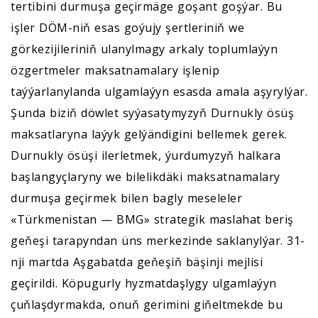
tertibini durmuşa geçirmäge goşant goşýar. Bu
işler DÖM-niň esas goýujy şertleriniň we
görkezijileriniň ulanylmagy arkaly toplumlaýyn
özgertmeler maksatnamalary işlenip
taýýarlanylanda ulgamlaýyn esasda amala aşyrylýar.
Şunda biziň döwlet syýasatymyzyň Durnukly ösüş
maksatlaryna laýyk gelýändigini bellemek gerek.
Durnukly ösüşi ilerletmek, ýurdumyzyň halkara
başlangyçlaryny we bilelikdäki maksatnamalary
durmuşa geçirmek bilen bagly meseleler
«Türkmenistan — BMG» strategik maslahat beriş
geňeşi tarapyndan üns merkezinde saklanylýar. 31-
nji martda Aşgabatda geňeşiň bäşinji mejlisi
geçirildi. Köpugurly hyzmatdaşlygy ulgamlaýyn
çuňlaşdyrmakda, onuň gerimini giňeltmekde bu