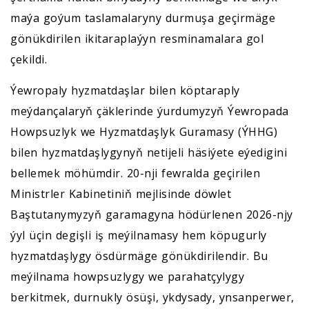
maýa goýum taslamalaryny durmuşa geçirmäge
gönükdirilen ikitaraplaýyn resminamalara gol
çekildi.
Ýewropaly hyzmatdaşlar bilen köptaraply
meýdançalaryň çäklerinde ýurdumyzyň Ýewropada
Howpsuzlyk we Hyzmatdaşlyk Guramasy (ÝHHG)
bilen hyzmatdaşlygynyň netijeli häsiýete eýedigini
bellemek möhümdir. 20-nji fewralda geçirilen
Ministrler Kabinetiniň mejlisinde döwlet
Baştutanymyzyň garamagyna hödürlenen 2026-njy
ýyl üçin degişli iş meýilnamasy hem köpugurly
hyzmatdaşlygy ösdürmäge gönükdirilendir. Bu
meýilnama howpsuzlygy we parahatçylygy
berkitmek, durnukly ösüşi, ykdysady, ynsanperwer,