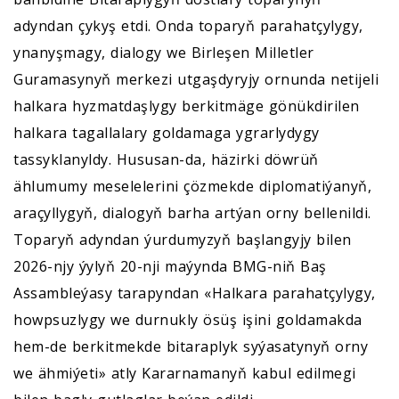
adyndan çykyş etdi. Onda toparyň parahatçylygy,
ynanyşmagy, dialogy we Birleşen Milletler
Guramasynyň merkezi utgaşdyryjy ornunda netijeli
halkara hyzmatdaşlygy berkitmäge gönükdirilen
halkara tagallalary goldamaga ygrarlydygy
tassyklanyldy. Hususan-da, häzirki döwrüň
ählumumy meselelerini çözmekde diplomatiýanyň,
araçyllygyň, dialogyň barha artýan orny bellenildi.
Toparyň adyndan ýurdumyzyň başlangyjy bilen
2026-njy ýylyň 20-nji maýynda BMG-niň Baş
Assambleýasy tarapyndan «Halkara parahatçylygy,
howpsuzlygy we durnukly ösüş işini goldamakda
hem-de berkitmekde bitaraplyk syýasatynyň orny
we ähmiýeti» atly Kararnamanyň kabul edilmegi