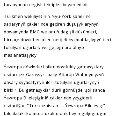
tarapyndan degişli teklipler beýan edildi.
Türkmen wekiliýetiniň Nýu-Ýork şäherine
saparynyň çäklerinde geçiren duşuşyklarynyň
dowamynda BMG we onuň degişli düzümleri,
birnäçe döwletler bilen netijeli hyzmatdaşlygyň ileri
tutulýan ugurlary we geljegi ara alnyp
maslahatlaşyldy.
Ýewropa döwletleri bilen dostlukly gatnaşyklary
ösdürmek Garaşsyz, baky Bitarap Watanymyzyň
daşary syýasatynyň ileri tutulýan ugurlarynyň
biridir. Bu gatnaşyklar dürli görnüşde, şol sanda
Ýewropa Bileleşiginiň çäklerinde yzygiderli
ösdürilýär. “Türkmenistan — Ýewropa Bileleşigi”
bilelikdäki komiteti uzak möhletleýin geljegi ugur