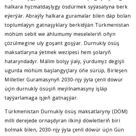
halkara hyzmatdaşlygy ösdürmek syýasatyna berk
eýerýär. Abraýly halkara guramalar bilen däp bolan
toplumlaýyn gatnaşyklary berkidýän Türkmenistan
möhüm sebit we ählumumy meseleleriň oňyn
çözülmegine uly goşant goşýar. Durnukly ösüş
maksatlaryna ýetmek wezipesi hem şolaryň
hataryndadyr. Mälim bolşy ýaly, ýurdumyz degişli
ugurda möhüm başlangyçlary öňe sürüp, Birleşen
Milletler Guramasynyň 2030-njy ýyla çenli döwür
üçin durnukly ösüşiň meýilnamasyny işläp
taýýarlamaga işjeň gatnaşýar.
Türkmenistan Durnukly ösüş maksatlaryny (DÖM)
milli derejede ornaşdyran ilkinji döwletleriň biri
bolmak bilen, 2030-njy ýyla çenli döwür üçin Gün