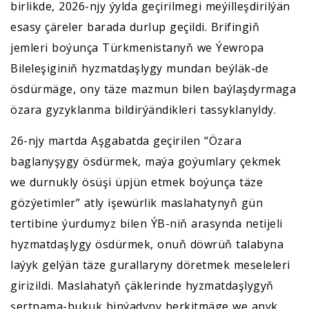
birlikde, 2026-njy ýylda geçirilmegi meýilleşdirilýän
esasy çäreler barada durlup geçildi. Brifingiň
jemleri boýunça Türkmenistanyň we Ýewropa
Bileleşiginiň hyzmatdaşlygy mundan beýläk-de
ösdürmäge, ony täze mazmun bilen baýlaşdyrmaga
özara gyzyklanma bildirýändikleri tassyklanyldy.
26-njy martda Aşgabatda geçirilen “Özara
baglanyşygy ösdürmek, maýa goýumlary çekmek
we durnukly ösüşi üpjün etmek boýunça täze
gözýetimler” atly işewürlik maslahatynyň gün
tertibine ýurdumyz bilen ÝB-niň arasynda netijeli
hyzmatdaşlygy ösdürmek, onuň döwrüň talabyna
laýyk gelýän täze gurallaryny döretmek meseleleri
girizildi. Maslahatyň çäklerinde hyzmatdaşlygyň
şertnama-hukuk binýadyny berkitmäge we anyk