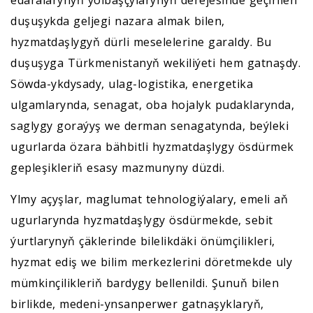
edaralarynyň ýolbaşçylarynyň derejesinde geçirilen
duşuşykda geljegi nazara almak bilen,
hyzmatdaşlygyň dürli meselelerine garaldy. Bu
duşuşyga Türkmenistanyň wekiliýeti hem gatnaşdy.
Söwda-ykdysady, ulag-logistika, energetika
ulgamlarynda, senagat, oba hojalyk pudaklarynda,
saglygy goraýyş we derman senagatynda, beýleki
ugurlarda özara bähbitli hyzmatdaşlygy ösdürmek
gepleşikleriň esasy mazmunyny düzdi.
Ylmy açyşlar, maglumat tehnologiýalary, emeli aň
ugurlarynda hyzmatdaşlygy ösdürmekde, sebit
ýurtlarynyň çäklerinde bilelikdäki önümçilikleri,
hyzmat ediş we bilim merkezlerini döretmekde uly
mümkinçilikleriň bardygy bellenildi. Şunuň bilen
birlikde, medeni-ynsanperwer gatnaşyklaryň,