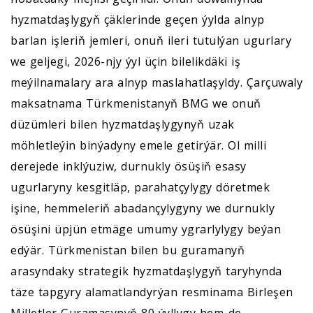
hyzmatdaşlygyň çäklerinde geçen ýylda alnyp
barlan işleriň jemleri, onuň ileri tutulýan ugurlary
we geljegi, 2026-njy ýyl üçin bilelikdäki iş
meýilnamalary ara alnyp maslahatlaşyldy. Çarçuwaly
maksatnama Türkmenistanyň BMG we onuň
düzümleri bilen hyzmatdaşlygynyň uzak
möhletleýin binýadyny emele getirýär. Ol milli
derejede inklýuziw, durnukly ösüşiň esasy
ugurlaryny kesgitläp, parahatçylygy döretmek
işine, hemmeleriň abadançylygyny we durnukly
ösüşini üpjün etmäge umumy ygrarlylygy beýan
edýär. Türkmenistan bilen bu guramanyň
arasyndaky strategik hyzmatdaşlygyň taryhynda
täze tapgyry alamatlandyrýan resminama Birleşen