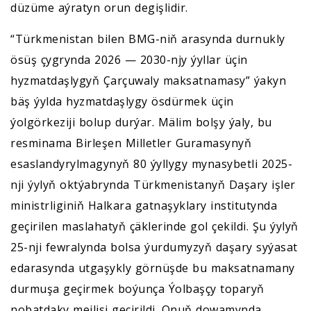
düzüme aýratyn orun degişlidir.
“Türkmenistan bilen BMG-niň arasynda durnukly
ösüş çygrynda 2026 — 2030-njy ýyllar üçin
hyzmatdaşlygyň Çarçuwaly maksatnamasy” ýakyn
bäş ýylda hyzmatdaşlygy ösdürmek üçin
ýolgörkeziji bolup durýar. Mälim bolşy ýaly, bu
resminama Birleşen Milletler Guramasynyň
esaslandyrylmagynyň 80 ýyllygy mynasybetli 2025-
nji ýylyň oktýabrynda Türkmenistanyň Daşary işler
ministrliginiň Halkara gatnaşyklary institutynda
geçirilen maslahatyň çäklerinde gol çekildi. Şu ýylyň
25-nji fewralynda bolsa ýurdumyzyň daşary syýasat
edarasynda utgaşykly görnüşde bu maksatnamany
durmuşa geçirmek boýunça Ýolbaşçy toparyň
nobatdaky mejlisi geçirildi. Onuň dowamynda