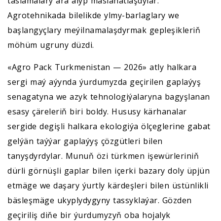
taslamalary ara alyp maslahatlaşdylar.
Agrotehnikada bilelikde ylmy-barlaglary we
başlangyçlary meýilnamalaşdyrmak gepleşikleriň
möhüm ugruny düzdi.
«Agro Pack Turkmenistan — 2026» atly halkara
sergi maý aýynda ýurdumyzda geçirilen gaplaýyş
senagatyna we azyk tehnologiýalaryna bagyşlanan
esasy çäreleriň biri boldy. Hususy kärhanalar
sergide degişli halkara ekologiýa ölçeglerine gabat
gelýän taýýar gaplaýyş çözgütleri bilen
tanyşdyrdylar. Munuň özi türkmen işewürleriniň
dürli görnüşli gaplar bilen içerki bazary doly üpjün
etmäge we daşary ýurtly kärdeşleri bilen üstünlikli
bäsleşmäge ukyplydygyny tassyklaýar. Gözden
geçiriliş diňe bir ýurdumyzyň oba hojalyk