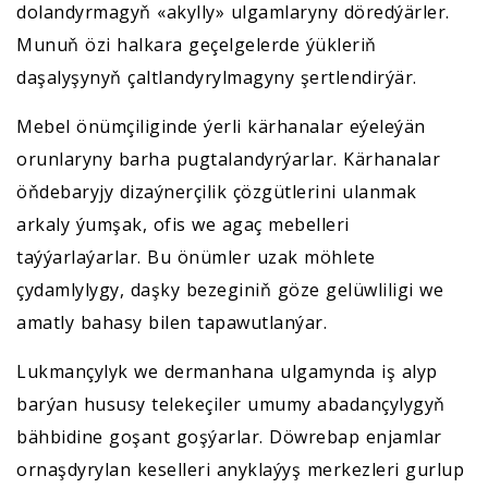
dolandyrmagyň «akylly» ulgamlaryny döredýärler.
Munuň özi halkara geçelgelerde ýükleriň
daşalyşynyň çaltlandyrylmagyny şertlendirýär.
Mebel önümçiliginde ýerli kärhanalar eýeleýän
orunlaryny barha pugtalandyrýarlar. Kärhanalar
öňdebaryjy dizaýnerçilik çözgütlerini ulanmak
arkaly ýumşak, ofis we agaç mebelleri
taýýarlaýarlar. Bu önümler uzak möhlete
çydamlylygy, daşky bezeginiň göze gelüwliligi we
amatly bahasy bilen tapawutlanýar.
Lukmançylyk we dermanhana ulgamynda iş alyp
barýan hususy telekeçiler umumy abadançylygyň
bähbidine goşant goşýarlar. Döwrebap enjamlar
ornaşdyrylan keselleri anyklaýyş merkezleri gurlup