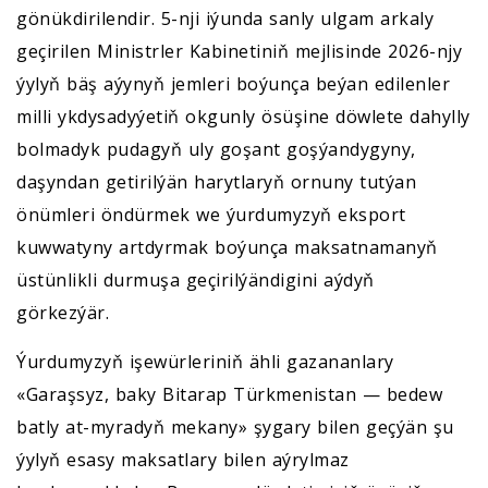
gönükdirilendir. 5-nji iýunda sanly ulgam arkaly
geçirilen Ministrler Kabinetiniň mejlisinde 2026-njy
ýylyň bäş aýynyň jemleri boýunça beýan edilenler
milli ykdysadyýetiň okgunly ösüşine döwlete dahylly
bolmadyk pudagyň uly goşant goşýandygyny,
daşyndan getirilýän harytlaryň ornuny tutýan
önümleri öndürmek we ýurdumyzyň eksport
kuwwatyny artdyrmak boýunça maksatnamanyň
üstünlikli durmuşa geçirilýändigini aýdyň
görkezýär.
Ýurdumyzyň işewürleriniň ähli gazananlary
«Garaşsyz, baky Bitarap Türkmenistan — bedew
batly at-myradyň mekany» şygary bilen geçýän şu
ýylyň esasy maksatlary bilen aýrylmaz