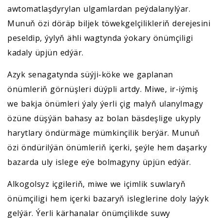
awtomatlaşdyrylan ulgamlardan peýdalanylýar.
Munuň özi döräp biljek töwekgelçilikleriň derejesini
peseldip, ýylyň ähli wagtynda ýokary önümçiligi
kadaly üpjün edýär.
Azyk senagatynda süýji-köke we gaplanan
önümleriň görnüşleri düýpli artdy. Miwe, ir-iýmiş
we bakja önümleri ýaly ýerli çig malyň ulanylmagy
özüne düşýän bahasy az bolan bäsdeşlige ukyply
harytlary öndürmäge mümkinçilik berýär. Munuň
özi öndürilýän önümleriň içerki, şeýle hem daşarky
bazarda uly islege eýe bolmagyny üpjün edýär.
Alkogolsyz içgileriň, miwe we içimlik suwlaryň
önümçiligi hem içerki bazaryň isleglerine doly laýyk
gelýär. Ýerli kärhanalar önümçilikde suwy