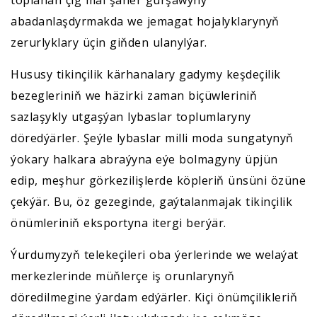
toplanan çig mal şäher gurşawyny
abadanlaşdyrmakda we jemagat hojalyklarynyň
zerurlyklary üçin giňden ulanylýar.
Hususy tikinçilik kärhanalary gadymy keşdeçilik
bezegleriniň we häzirki zaman biçüwleriniň
sazlaşykly utgaşýan lybaslar toplumlaryny
döredýärler. Şeýle lybaslar milli moda sungatynyň
ýokary halkara abraýyna eýe bolmagyny üpjün
edip, meşhur görkezilişlerde köpleriň ünsüni özüne
çekýär. Bu, öz gezeginde, gaýtalanmajak tikinçilik
önümleriniň eksportyna itergi berýär.
Ýurdumyzyň telekeçileri oba ýerlerinde we welaýat
merkezlerinde müňlerçe iş orunlarynyň
döredilmegine ýardam edýärler. Kiçi önümçilikleriň