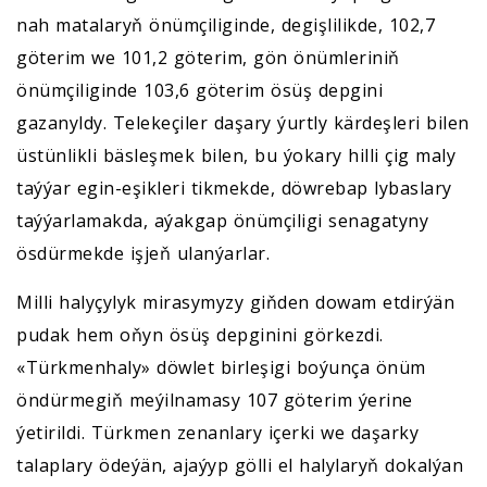
nah matalaryň önümçiliginde, degişlilikde, 102,7
göterim we 101,2 göterim, gön önümleriniň
önümçiliginde 103,6 göterim ösüş depgini
gazanyldy. Telekeçiler daşary ýurtly kärdeşleri bilen
üstünlikli bäsleşmek bilen, bu ýokary hilli çig maly
taýýar egin-eşikleri tikmekde, döwrebap lybaslary
taýýarlamakda, aýakgap önümçiligi senagatyny
ösdürmekde işjeň ulanýarlar.
Milli halyçylyk mirasymyzy giňden dowam etdirýän
pudak hem oňyn ösüş depginini görkezdi.
«Türkmenhaly» döwlet birleşigi boýunça önüm
öndürmegiň meýilnamasy 107 göterim ýerine
ýetirildi. Türkmen zenanlary içerki we daşarky
talaplary ödeýän, ajaýyp gölli el halylaryň dokalýan