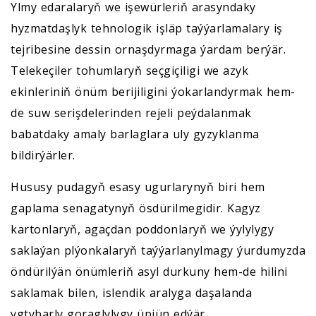
Ylmy edaralaryň we işewürleriň arasyndaky
hyzmatdaşlyk tehnologik işläp taýýarlamalary iş
tejribesine dessin ornaşdyrmaga ýardam berýär.
Telekeçiler tohumlaryň seçgiçiligi we azyk
ekinleriniň önüm berijiligini ýokarlandyrmak hem-
de suw serişdelerinden rejeli peýdalanmak
babatdaky amaly barlaglara uly gyzyklanma
bildirýärler.
Hususy pudagyň esasy ugurlarynyň biri hem
gaplama senagatynyň ösdürilmegidir. Kagyz
kartonlaryň, agaçdan poddonlaryň we ýylylygy
saklaýan plýonkalaryň taýýarlanylmagy ýurdumyzda
öndürilýän önümleriň asyl durkuny hem-de hilini
saklamak bilen, islendik aralyga daşalanda
ygtybarly goraglylygy üpjün edýär.