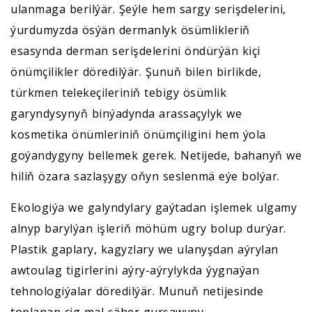
ulanmaga berilýär. Şeýle hem sargy serişdelerini,
ýurdumyzda ösýän dermanlyk ösümlikleriň
esasynda derman serişdelerini öndürýän kiçi
önümçilikler döredilýär. Şunuň bilen birlikde,
türkmen telekeçileriniň tebigy ösümlik
garyndysynyň binýadynda arassaçylyk we
kosmetika önümleriniň önümçiligini hem ýola
goýandygyny bellemek gerek. Netijede, bahanyň we
hiliň özara sazlaşygy oňyn seslenmä eýe bolýar.
Ekologiýa we galyndylary gaýtadan işlemek ulgamy
alnyp barylýan işleriň möhüm ugry bolup durýar.
Plastik gaplary, kagyzlary we ulanyşdan aýrylan
awtoulag tigirlerini aýry-aýrylykda ýygnaýan
tehnologiýalar döredilýär. Munuň netijesinde