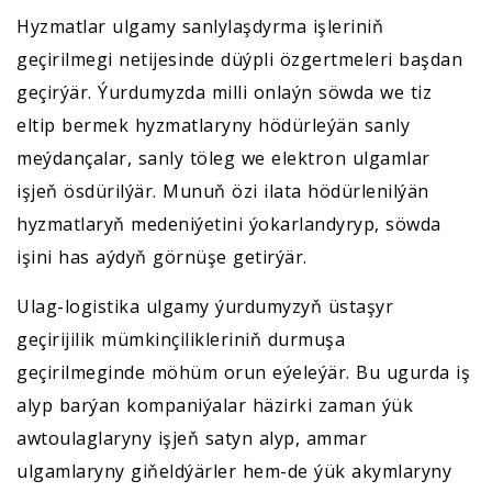
Hyzmatlar ulgamy sanlylaşdyrma işleriniň
geçirilmegi netijesinde düýpli özgertmeleri başdan
geçirýär. Ýurdumyzda milli onlaýn söwda we tiz
eltip bermek hyzmatlaryny hödürleýän sanly
meýdançalar, sanly töleg we elektron ulgamlar
işjeň ösdürilýär. Munuň özi ilata hödürlenilýän
hyzmatlaryň medeniýetini ýokarlandyryp, söwda
işini has aýdyň görnüşe getirýär.
Ulag-logistika ulgamy ýurdumyzyň üstaşyr
geçirijilik mümkinçilikleriniň durmuşa
geçirilmeginde möhüm orun eýeleýär. Bu ugurda iş
alyp barýan kompaniýalar häzirki zaman ýük
awtoulaglaryny işjeň satyn alyp, ammar
ulgamlaryny giňeldýärler hem-de ýük akymlaryny