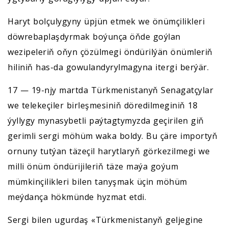
Haryt bolçulygyny üpjün etmek we önümçilikleri
döwrebaplaşdyrmak boýunça öňde goýlan
wezipeleriň oňyn çözülmegi öndürilýän önümleriň
hiliniň has-da gowulandyrylmagyna itergi berýär.
17 — 19-njy martda Türkmenistanyň Senagatçylar
we telekeçiler birleşmesiniň döredilmeginiň 18
ýyllygy mynasybetli paýtagtymyzda geçirilen giň
gerimli sergi möhüm waka boldy. Bu çäre importyň
ornuny tutýan täzeçil harytlaryň görkezilmegi we
milli önüm öndürijileriň täze maýa goýum
mümkinçilikleri bilen tanyşmak üçin möhüm
meýdança hökmünde hyzmat etdi.
Sergi bilen ugurdaş «Türkmenistanyň geljegine