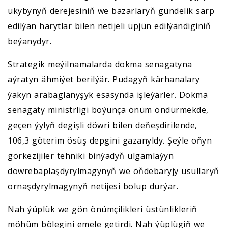
ukybynyň derejesiniň we bazarlaryň gündelik sarp
edilýän harytlar bilen netijeli üpjün edilýändiginiň
beýanydyr.
Strategik meýilnamalarda dokma senagatyna
aýratyn ähmiýet berilýär. Pudagyň kärhanalary
ýakyn arabaglanyşyk esasynda işleýärler. Dokma
senagaty ministrligi boýunça önüm öndürmekde,
geçen ýylyň degişli döwri bilen deňeşdirilende,
106,3 göterim ösüş depgini gazanyldy. Şeýle oňyn
görkezijiler tehniki binýadyň ulgamlaýyn
döwrebaplaşdyrylmagynyň we öňdebaryjy usullaryň
ornaşdyrylmagynyň netijesi bolup durýar.
Nah ýüplük we gön önümçilikleri üstünlikleriň
möhüm bölegini emele getirdi. Nah ýüplügiň we