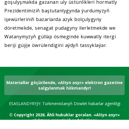
goşulyşmakda gazanan uly üstünlikleri hormatly
Prezidentimiziň baştutanlygynda ýurdumyzyň
işewürleriniň bazarlarda azyk bolçulygyny
döretmekde, senagat pudagyny ilerletmekde we
Watanymyzyň gülläp ösmeginde kuwwatly itergi
beriji güýje öwrülendigini aýdyň tassyklaýar.
Materiallar göçürilende, «Altyn asyr» elektron gazetine
salgylanmak hökmandyr!
ESASLANDYRYJY: Türkmenistanyň Döwlet habarlar agentligi
© Copyright 2026.
Ähli hukuklar goralan.
«Altyn asyr»
elektron gazetiniň redaksiýasy