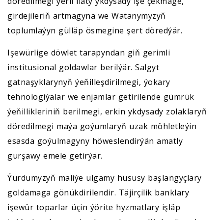
döredilmegi ýerli ilaty ykdysady işe çekmäge,
girdejileriň artmagyna we Watanymyzyň
toplumlaýyn gülläp ösmegine şert döredýär.
Işewürlige döwlet tarapyndan giň gerimli
institusional goldawlar berilýär. Salgyt
gatnaşyklarynyň ýeňilleşdirilmegi, ýokary
tehnologiýalar we enjamlar getirilende gümrük
ýeňillikleriniň berilmegi, erkin ykdysady zolaklaryň
döredilmegi maýa goýumlaryň uzak möhletleýin
esasda goýulmagyny höweslendirýän amatly
gurşawy emele getirýär.
Ýurdumyzyň maliýe ulgamy hususy başlangyçlary
goldamaga gönükdirilendir. Täjirçilik banklary
işewür toparlar üçin ýörite hyzmatlary işläp