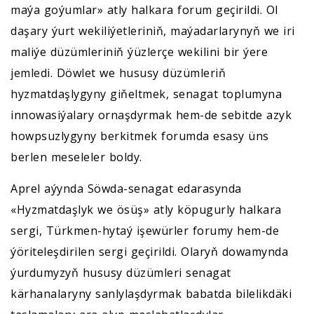
maýa goýumlar» atly halkara forum geçirildi. Ol
daşary ýurt wekiliýetleriniň, maýadarlarynyň we iri
maliýe düzümleriniň ýüzlerçe wekilini bir ýere
jemledi. Döwlet we hususy düzümleriň
hyzmatdaşlygyny giňeltmek, senagat toplumyna
innowasiýalary ornaşdyrmak hem-de sebitde azyk
howpsuzlygyny berkitmek forumda esasy üns
berlen meseleler boldy.
Aprel aýynda Söwda-senagat edarasynda
«Hyzmatdaşlyk we ösüş» atly köpugurly halkara
sergi, Türkmen-hytaý işewürler forumy hem-de
ýöriteleşdirilen sergi geçirildi. Olaryň dowamynda
ýurdumyzyň hususy düzümleri senagat
kärhanalaryny sanlylaşdyrmak babatda bilelikdäki