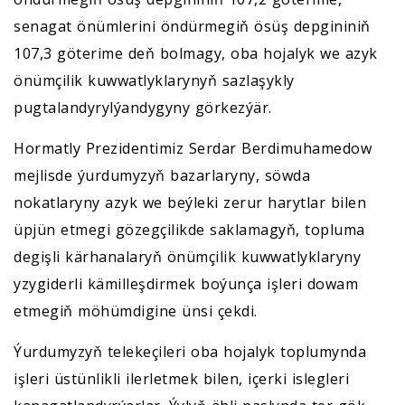
senagat önümlerini öndürmegiň ösüş depgininiň
107,3 göterime deň bolmagy, oba hojalyk we azyk
önümçilik kuwwatlyklarynyň sazlaşykly
pugtalandyrylýandygyny görkezýär.
Hormatly Prezidentimiz Serdar Berdimuhamedow
mejlisde ýurdumyzyň bazarlaryny, söwda
nokatlaryny azyk we beýleki zerur harytlar bilen
üpjün etmegi gözegçilikde saklamagyň, topluma
degişli kärhanalaryň önümçilik kuwwatlyklaryny
yzygiderli kämilleşdirmek boýunça işleri dowam
etmegiň möhümdigine ünsi çekdi.
Ýurdumyzyň telekeçileri oba hojalyk toplumynda
işleri üstünlikli ilerletmek bilen, içerki islegleri