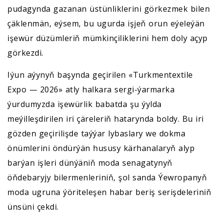
pudagynda gazanan üstünliklerini görkezmek bilen
çäklenmän, eýsem, bu ugurda işjeň orun eýeleýän
işewür düzümleriň mümkinçiliklerini hem doly açyp
görkezdi.
Iýun aýynyň başynda geçirilen «Turkmentextile
Expo — 2026» atly halkara sergi-ýarmarka
ýurdumyzda işewürlik babatda şu ýylda
meýilleşdirilen iri çäreleriň hatarynda boldy. Bu iri
gözden geçirilişde taýýar lybaslary we dokma
önümlerini öndürýän hususy kärhanalaryň alyp
barýan işleri dünýäniň moda senagatynyň
öňdebaryjy bilermenleriniň, şol sanda Ýewropanyň
moda ugruna ýöriteleşen habar beriş serişdeleriniň
ünsüni çekdi.