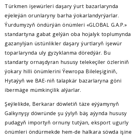
Türkmen işewürleri daşary ýurt bazarlarynda
eýeleýän orunlaryny barha ýokarlandyrýarlar.
Ýurdumyzyň öndürýän önümleri «GLOBAL G.A.P.»
standartyna gabat gelýän oba hojalyk toplumynda
gazanylýan üstünlikler daşary ýurtlaryň işewür
toparlarynda uly gyzyklanma döredýär. Bu
standarty ornaşdyran hususy telekeçiler özleriniň
ýokary hilli önümlerini Ýewropa Bileleşiginiň,
Hytaýyň we BAE-niň talapkär bazarlaryna göni
ibermäge mümkinçilik alýarlar.
Şeýlelikde, Berkarar döwletiň täze eýýamynyň
Galkynyşy döwründe şu ýylyň bäş aýynda hususy
pudagyň importyň ornuny tutýan, eksport ugurly
önümleri öndürmekde hem-de halkara söwda işine