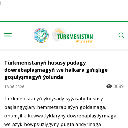
Ï
Türkmenistanyň hususy pudagy
döwrebaplaşmagyň we halkara giňişlige
goşulyşmagyň ýolunda
3089
18.06.2026
Türkmenistanyň ykdysady syýasaty hususy
başlangyçlary hemmetaraplaýyn goldamaga,
önümçilik kuwwatlyklaryny döwrebaplaşdyrmaga
we azyk howpsuzlygyny pugtalandyrmaga