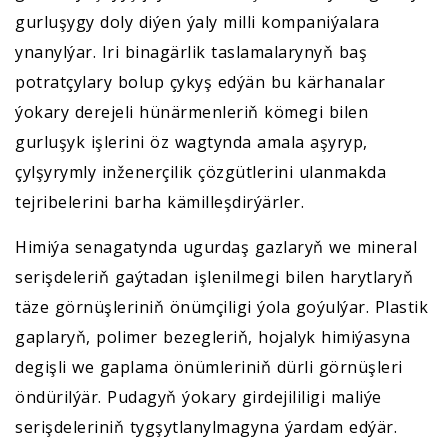
gurluşygy doly diýen ýaly milli kompaniýalara
ynanylýar. Iri binagärlik taslamalarynyň baş
potratçylary bolup çykyş edýän bu kärhanalar
ýokary derejeli hünärmenleriň kömegi bilen
gurluşyk işlerini öz wagtynda amala aşyryp,
çylşyrymly inženerçilik çözgütlerini ulanmakda
tejribelerini barha kämilleşdirýärler.
Himiýa senagatynda ugurdaş gazlaryň we mineral
serişdeleriň gaýtadan işlenilmegi bilen harytlaryň
täze görnüşleriniň önümçiligi ýola goýulýar. Plastik
gaplaryň, polimer bezegleriň, hojalyk himiýasyna
degişli we gaplama önümleriniň dürli görnüşleri
öndürilýär. Pudagyň ýokary girdejililigi maliýe
serişdeleriniň tygşytlanylmagyna ýardam edýär.