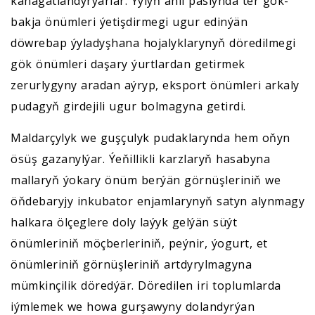
kanagatlandyrýarlar. Ýylyň ähli paslynda ter gök-
bakja önümleri ýetişdirmegi ugur edinýän
döwrebap ýyladyşhana hojalyklarynyň döredilmegi
gök önümleri daşary ýurtlardan getirmek
zerurlygyny aradan aýryp, eksport önümleri arkaly
pudagyň girdejili ugur bolmagyna getirdi.
Maldarçylyk we guşçulyk pudaklarynda hem oňyn
ösüş gazanylýar. Ýeňillikli karzlaryň hasabyna
mallaryň ýokary önüm berýän görnüşleriniň we
öňdebaryjy inkubator enjamlarynyň satyn alynmagy
halkara ölçeglere doly laýyk gelýän süýt
önümleriniň möçberleriniň, peýnir, ýogurt, et
önümleriniň görnüşleriniň artdyrylmagyna
mümkinçilik döredýär. Döredilen iri toplumlarda
iýmlemek we howa gurşawyny dolandyrýan