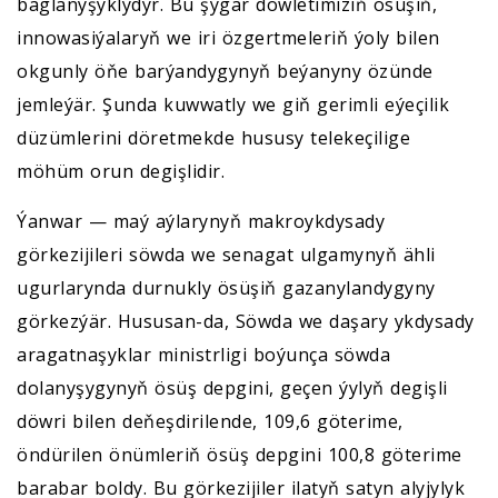
baglanyşyklydyr. Bu şygar döwletimiziň ösüşiň,
innowasiýalaryň we iri özgertmeleriň ýoly bilen
okgunly öňe barýandygynyň beýanyny özünde
jemleýär. Şunda kuwwatly we giň gerimli eýeçilik
düzümlerini döretmekde hususy telekeçilige
möhüm orun degişlidir.
Ýanwar — maý aýlarynyň makroykdysady
görkezijileri söwda we senagat ulgamynyň ähli
ugurlarynda durnukly ösüşiň gazanylandygyny
görkezýär. Hususan-da, Söwda we daşary ykdysady
aragatnaşyklar ministrligi boýunça söwda
dolanyşygynyň ösüş depgini, geçen ýylyň degişli
döwri bilen deňeşdirilende, 109,6 göterime,
öndürilen önümleriň ösüş depgini 100,8 göterime
barabar boldy. Bu görkezijiler ilatyň satyn alyjylyk