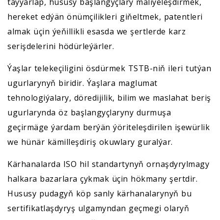
taýýarlap, hususy başlangyçlary maliýeleşdirmek,
hereket edýän önümçilikleri giňeltmek, patentleri
almak üçin ýeňillikli esasda we şertlerde karz
serişdelerini hödürleýärler.
Ýaşlar telekeçiligini ösdürmek TSTB-niň ileri tutýan
ugurlarynyň biridir. Ýaşlara maglumat
tehnologiýalary, döredijilik, bilim we maslahat beriş
ugurlarynda öz başlangyçlaryny durmuşa
geçirmäge ýardam berýän ýöriteleşdirilen işewürlik
we hünär kämilleşdiriş okuwlary guralýar.
Kärhanalarda ISO hil standartynyň ornaşdyrylmagy
halkara bazarlara çykmak üçin hökmany şertdir.
Hususy pudagyň köp sanly kärhanalarynyň bu
sertifikatlaşdyryş ulgamyndan geçmegi olaryň