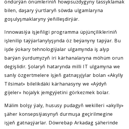
öndürýän önümleriniň howpsuzdygyny tassyklamak
bilen, daşary ýurtlaryň söwda ulgamlaryna
goşulyşmaklaryny ýeňilleşdirýär.
Innowasiýa işjeňligi programma üpjünçilikleriniň
işlenilip taýýarlanylyşynda öz beýanyny tapýar. Bu
işde ýokary tehnologiýalar ulgamynda iş alyp
barýan ýurdumyzyň iri kärhanalaryna möhüm orun
degişlidir. Şolaryň hatarynda milli IT ulgamyna we
sanly özgertmelere işjeň gatnaşyjylar bolan «Akylly
Tilsimat» bilelikdäki kärhanasyny we «Aýdyň
gijeler» hojalyk jemgyýetini görkezmek bolar.
Mälim bolşy ýaly, hususy pudagyň wekilleri «akylly»
şäher konsepsiýasynyň durmuşa geçirilmegine
işjeň gatnaşýarlar. Döwrebap Arkadag şäherinde