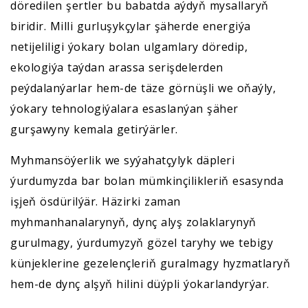
döredilen şertler bu babatda aýdyň mysallaryň
biridir. Milli gurluşykçylar şäherde energiýa
netijeliligi ýokary bolan ulgamlary döredip,
ekologiýa taýdan arassa serişdelerden
peýdalanýarlar hem-de täze görnüşli we oňaýly,
ýokary tehnologiýalara esaslanýan şäher
gurşawyny kemala getirýärler.
Myhmansöýerlik we syýahatçylyk däpleri
ýurdumyzda bar bolan mümkinçilikleriň esasynda
işjeň ösdürilýär. Häzirki zaman
myhmanhanalarynyň, dynç alyş zolaklarynyň
gurulmagy, ýurdumyzyň gözel taryhy we tebigy
künjeklerine gezelençleriň guralmagy hyzmatlaryň
hem-de dynç alşyň hilini düýpli ýokarlandyrýar.