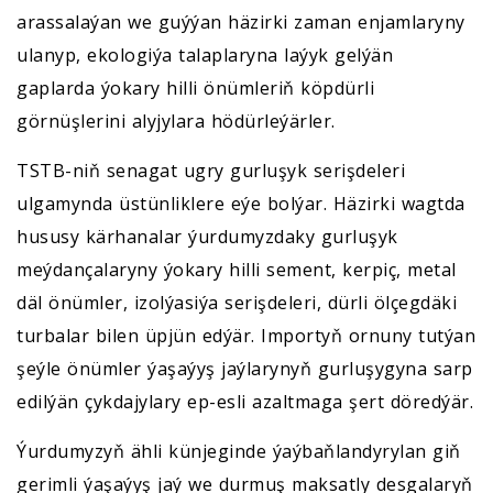
arassalaýan we guýýan häzirki zaman enjamlaryny
ulanyp, ekologiýa talaplaryna laýyk gelýän
gaplarda ýokary hilli önümleriň köpdürli
görnüşlerini alyjylara hödürleýärler.
TSTB-niň senagat ugry gurluşyk serişdeleri
ulgamynda üstünliklere eýe bolýar. Häzirki wagtda
hususy kärhanalar ýurdumyzdaky gurluşyk
meýdançalaryny ýokary hilli sement, kerpiç, metal
däl önümler, izolýasiýa serişdeleri, dürli ölçegdäki
turbalar bilen üpjün edýär. Importyň ornuny tutýan
şeýle önümler ýaşaýyş jaýlarynyň gurluşygyna sarp
edilýän çykdajylary ep-esli azaltmaga şert döredýär.
Ýurdumyzyň ähli künjeginde ýaýbaňlandyrylan giň
gerimli ýaşaýyş jaý we durmuş maksatly desgalaryň