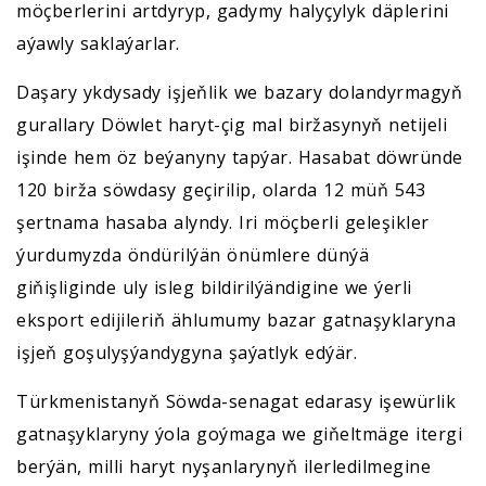
möçberlerini artdyryp, gadymy halyçylyk däplerini
aýawly saklaýarlar.
Daşary ykdysady işjeňlik we bazary dolandyrmagyň
gurallary Döwlet haryt-çig mal biržasynyň netijeli
işinde hem öz beýanyny tapýar. Hasabat döwründe
120 birža söwdasy geçirilip, olarda 12 müň 543
şertnama hasaba alyndy. Iri möçberli geleşikler
ýurdumyzda öndürilýän önümlere dünýä
giňişliginde uly isleg bildirilýändigine we ýerli
eksport edijileriň ählumumy bazar gatnaşyklaryna
işjeň goşulyşýandygyna şaýatlyk edýär.
Türkmenistanyň Söwda-senagat edarasy işewürlik
gatnaşyklaryny ýola goýmaga we giňeltmäge itergi
berýän, milli haryt nyşanlarynyň ilerledilmegine