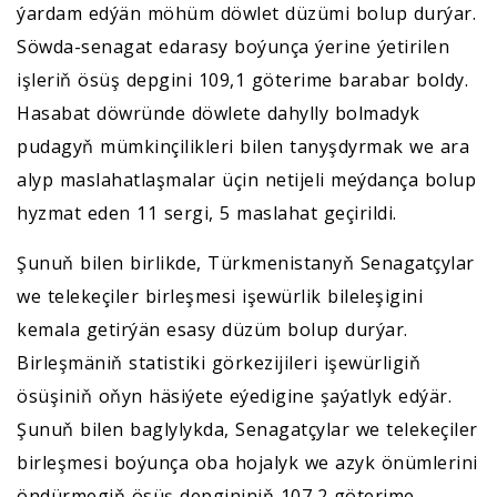
ýardam edýän möhüm döwlet düzümi bolup durýar.
Söwda-senagat edarasy boýunça ýerine ýetirilen
işleriň ösüş depgini 109,1 göterime barabar boldy.
Hasabat döwründe döwlete dahylly bolmadyk
pudagyň mümkinçilikleri bilen tanyşdyrmak we ara
alyp maslahatlaşmalar üçin netijeli meýdança bolup
hyzmat eden 11 sergi, 5 maslahat geçirildi.
Şunuň bilen birlikde, Türkmenistanyň Senagatçylar
we telekeçiler birleşmesi işewürlik bileleşigini
kemala getirýän esasy düzüm bolup durýar.
Birleşmäniň statistiki görkezijileri işewürligiň
ösüşiniň oňyn häsiýete eýedigine şaýatlyk edýär.
Şunuň bilen baglylykda, Senagatçylar we telekeçiler
birleşmesi boýunça oba hojalyk we azyk önümlerini
öndürmegiň ösüş depgininiň 107,2 göterime,