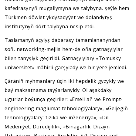
kafedrasynyň mugallymyna we talybyna, şeýle hem
Türkmen döwlet ykdysadyýet we dolandyryş
institutynyň dört talybyna nesip etdi.
Taslamanyň açylyş dabarasy tamamlananyndan
soň, networking-mejlis hem-de oňa gatnaşyjylar
bilen tanyşlyk geçirildi. Gatnaşyjylary «Tomusky
uniwersitet» mähirli garşylady we bir ýere jemledi.
Çäräniň myhmanlary üçin iki hepdelik gyzykly we
baý maksatnama taýýarlanyldy. Ol aşakdaky
ugurlar boýunça geçiriler: «Emeli aň we Prompt-
engineering maglumat tehnologiýalary», «Geljegiň
tehnologiýalary: fizika we inženeriýa», «Dil.
Medeniýet. Döredijilik», «Binagärlik. Dizaýn.
Urbanizm», Business Analytics 5.0: Design and