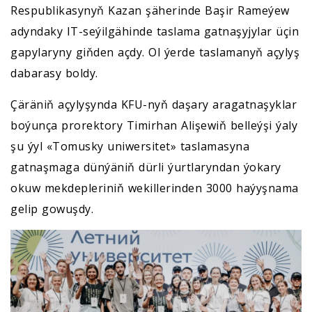
Respublikasynyň Kazan şäherinde Başir Rameýew
adyndaky IT-seýilgähinde taslama gatnaşyjylar üçin
gapylaryny giňden açdy. Ol ýerde taslamanyň açylyş
dabarasy boldy.
Çäräniň açylyşynda KFU-nyň daşary aragatnaşyklar
boýunça prorektory Timirhan Alişewiň belleýşi ýaly
şu ýyl «Tomusky uniwersitet» taslamasyna
gatnaşmaga dünýäniň dürli ýurtlaryndan ýokary
okuw mekdepleriniň wekillerinden 3000 haýyşnama
gelip gowuşdy.