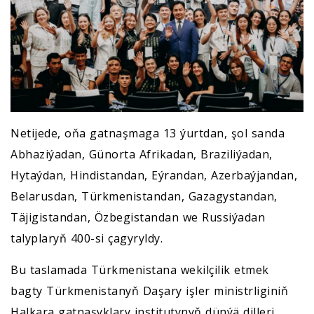
Netijede, oňa gatnaşmaga 13 ýurtdan, şol sanda
Abhaziýadan, Günorta Afrikadan, Braziliýadan,
Hytaýdan, Hindistandan, Eýrandan, Azerbaýjandan,
Belarusdan, Türkmenistandan, Gazagystandan,
Täjigistandan, Özbegistandan we Russiýadan
talyplaryň 400-si çagyryldy.
Bu taslamada Türkmenistana wekilçilik etmek
bagty Türkmenistanyň Daşary işler ministrliginiň
Halkara gatnaşyklary institutynyň dünýä dilleri