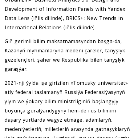
Development of Information Panels with Yandex
Data Lens (iňlis dilinde), BRICS+: New Trends in
International Relations (iňlis dilinde).
Giň gerimli bilim maksatnamasyndan başga-da,
Kazanyň myhmanlaryna medeni çäreler, tanyşlyk
gezelençleri, şäher we Respublika bilen tanyşlyk
garaşýar.
2021-nji ýylda işe girizilen «Tomusky uniwersitet»
atly federal taslamanyň Russiýa Federasiýasynyň
ylym we ýokary bilim ministrliginiň başlangyjy
boýunça guralýandygyny hem-de rus bilimini
daşary ýurtlarda wagyz etmäge, adamlaryň,
medeniýetleriň, milletleriň arasynda gatnaşyklaryň