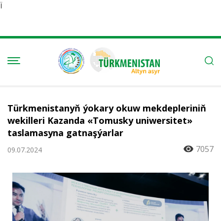
Ï
Türkmenistanyň ýokary okuw mekdepleriniň
wekilleri Kazanda «Tomusky uniwersitet»
taslamasyna gatnaşýarlar
7057
09.07.2024