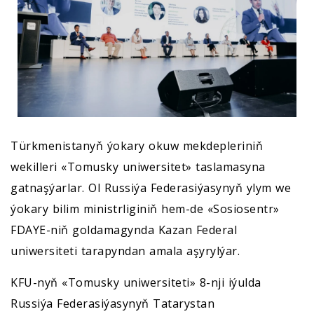
Türkmenistanyň ýokary okuw mekdepleriniň
wekilleri «Tomusky uniwersitet» taslamasyna
gatnaşýarlar. Ol Russiýa Federasiýasynyň ylym we
ýokary bilim ministrliginiň hem-de «Sosiosentr»
FDAYE-niň goldamagynda Kazan Federal
uniwersiteti tarapyndan amala aşyrylýar.
KFU-nyň «Tomusky uniwersiteti» 8-nji iýulda
Russiýa Federasiýasynyň Tatarystan