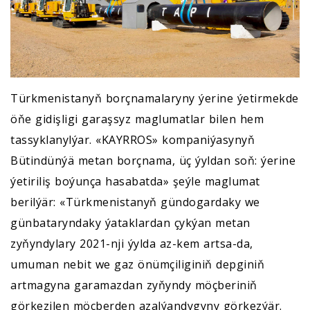
Türkmenistanyň borçnamalaryny ýerine ýetirmekde
öňe gidişligi garaşsyz maglumatlar bilen hem
tassyklanylýar. «KAYRROS» kompaniýasynyň
Bütindünýä metan borçnama, üç ýyldan soň: ýerine
ýetiriliş boýunça hasabatda» şeýle maglumat
berilýär: «Türkmenistanyň gündogardaky we
günbataryndaky ýataklardan çykýan metan
zyňyndylary 2021-nji ýylda az-kem artsa-da,
umuman nebit we gaz önümçiliginiň depginiň
artmagyna garamazdan zyňyndy möçberiniň
görkezilen möçberden azalýandygyny görkezýär.