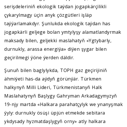
serişdeleriniň ekologik taýdan jogapkärçilikli
çykarylmagy üçin anyk çözgütleri işläp
taýýarlamakdyr. Şunlukda ekologik taýdan has
jogapkärli geljege bolan ymtylyşy alamatlandyrmak
maksady bilen, geljekki maslahatyň «Ygtybarly,
durnukly, arassa energiýa» diýen şygar bilen
geçirilmegi ýöne ýerden däldir.
Şunuň bilen baglylykda, TOPH gaz geçirijiniň
ähmiýeti has-da aýdyň görünýär. Türkmen
halkynyň Milli Lideri, Türkmenistanyň Halk
Maslahatynyň Başlygy Gahryman Arkadagymyzyň
19-njy martda «Halkara parahatçylyk we ynanyşmak
ýyly: durnukly ösüşi üpjün etmekde sebitara
ykdysady hyzmatdaşlygyň orny» atly halkara