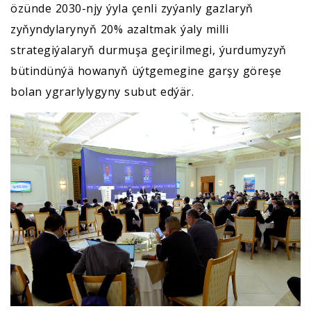
özünde 2030-njy ýyla çenli zyýanly gazlaryň
zyňyndylarynyň 20% azaltmak ýaly milli
strategiýalaryň durmuşa geçirilmegi, ýurdumyzyň
bütindünýä howanyň üýtgemegine garşy göreşe
bolan ygrarlylygyny subut edýär.