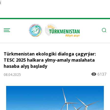
Ï
Türkmenistan ekologiki dialoga çagyrýar:
TESC 2025 halkara ylmy-amaly maslahata
hasaba alyş başlady
6137
08.04.2025