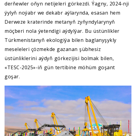
derňewler oňyn netijeleri görkezdi. Ýagny, 2024-nji
ýylyň noýabr we dekabr aýlarynda, esasan hem
Derweze kraterinde metanyň zyňyndylarynyň
möçberi nola ýetendigi aýdylýar. Bu üstünlikler
Türkmenistanyň ekologiýa bilen baglanyşykly
meseleleri çözmekde gazanan şübhesiz
üstünliklerini aýdyň görkezijisi bolmak bilen,
«TESC-2025»-iň gün tertibine möhüm goşant
goşar.