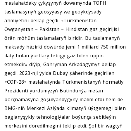
maslahatdaky çykyşynyň dowamynda TOPH
taslamasynyň geosyýasy we geoykdysady
ähmiýetini belläp geçdi. «Türkmenistan –
Owganystan – Pakistan – Hindistan gaz geçirijisi
örän möhüm taslamalaryň biridir. Bu taslamanyň
maksady häzirki döwürde jemi 1 milliard 750 million
ilaty bolan ýurtlary tebigy gaz bilen üpjün
etmekdir» diýip, Gahryman Arkadagymyz belläp
geçdi. 2023-nji ýylda Dubaý şäherinde geçirilen
«COP-28» maslahatynda Türkmenistanyň hormatly
Prezidenti ýurdumyzyň Bütindünýä metan
borçnamasyna goşulýandygyny mälim etdi hem-de
BMG-niň Merkezi Aziýada klimatyň üýtgemegi bilen
baglanyşykly tehnologiýalar boýunça sebitleýin
merkezini döredilmegini teklip etdi. Şol bir wagtyň