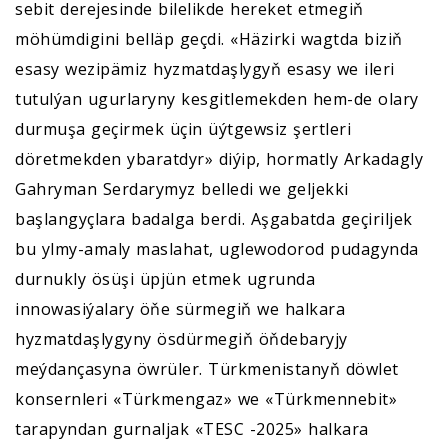
sebit derejesinde bilelikde hereket etmegiň
möhümdigini belläp geçdi. «Häzirki wagtda biziň
esasy wezipämiz hyzmatdaşlygyň esasy we ileri
tutulýan ugurlaryny kesgitlemekden hem-de olary
durmuşa geçirmek üçin üýtgewsiz şertleri
döretmekden ybaratdyr» diýip, hormatly Arkadagly
Gahryman Serdarymyz belledi we geljekki
başlangyçlara badalga berdi. Aşgabatda geçiriljek
bu ylmy-amaly maslahat, uglewodorod pudagynda
durnukly ösüşi üpjün etmek ugrunda
innowasiýalary öňe sürmegiň we halkara
hyzmatdaşlygyny ösdürmegiň öňdebaryjy
meýdançasyna öwrüler. Türkmenistanyň döwlet
konsernleri «Türkmengaz» we «Türkmennebit»
tarapyndan gurnaljak «TESC -2025» halkara