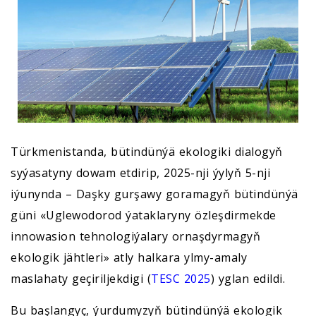
Türkmenistanda, bütindünýä ekologiki dialogyň
syýasatyny dowam etdirip, 2025-nji ýylyň 5-nji
iýunynda – Daşky gurşawy goramagyň bütindünýä
güni «Uglewodorod ýataklaryny özleşdirmekde
innowasion tehnologiýalary ornaşdyrmagyň
ekologik jähtleri» atly halkara ylmy-amaly
maslahaty geçiriljekdigi (
TESC 2025
) yglan edildi.
Bu başlangyç, ýurdumyzyň bütindünýä ekologik