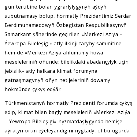
gün tertibine bolan ygrarlylygynyň aýdyň
subutnamasy bolup, hormatly Prezidentimiz Serdar
Berdimuhamedowyň Özbegistan Respublikasynyň
Samarkant şäherinde geçirilen «Merkezi Aziýa –
Ýewropa Bileleşigi» atly ilkinji taryhy sammitine
hem-de «Merkezi Aziýa ählumumy howa
meseleleriniň öňünde: bilelikdäki abadançylyk üçin
jebislik» atly halkara klimat forumyna
gatnaşmagynyň oňyn netijeleriniň dowamy
hökmünde çykyş edýär.
Türkmenistanyň hormatly Prezidenti forumda çykyş
edip, klimat bilen bagly meseleleriň «Merkezi Aziýa
– Ýewropa Bileleşigi» hyzmatdaşlygynda hemişe
aýratyn orun eýeleýändigini nygtady, ol bu ugurda