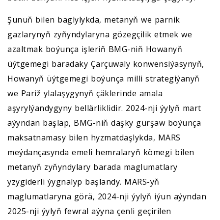
Şunuň bilen baglylykda, metanyň we parnik
gazlarynyň zyňyndylaryna gözegçilik etmek we
azaltmak boýunça işleriň BMG-niň Howanyň
üýtgemegi baradaky Çarçuwaly konwensiýasynyň,
Howanyň üýtgemegi boýunça milli strategiýanyň
we Pariž ylalaşygynyň çäklerinde amala
aşyrylýandygyny bellärliklidir. 2024-nji ýylyň mart
aýyndan başlap, BMG-niň daşky gurşaw boýunça
maksatnamasy bilen hyzmatdaşlykda, MARS
meýdançasynda emeli hemralaryň kömegi bilen
metanyň zyňyndylary barada maglumatlary
yzygiderli ýygnalyp başlandy. MARS-yň
maglumatlaryna görä, 2024-nji ýylyň iýun aýyndan
2025-nji ýylyň fewral aýyna çenli geçirilen