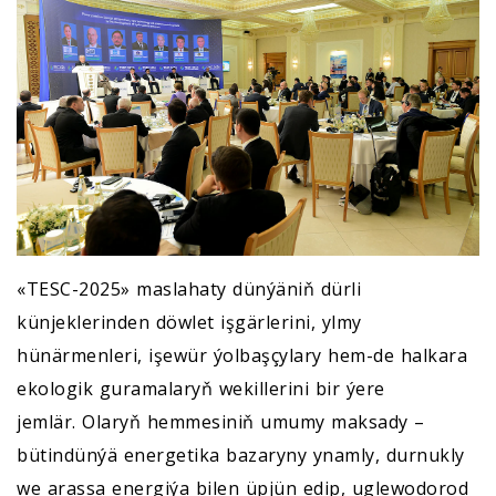
«TESC-2025» maslahaty dünýäniň dürli
künjeklerinden döwlet işgärlerini, ylmy
hünärmenleri, işewür ýolbaşçylary hem-de halkara
ekologik guramalaryň wekillerini bir ýere
jemlär. Olaryň hemmesiniň umumy maksady –
bütindünýä energetika bazaryny ynamly, durnukly
we arassa energiýa bilen üpjün edip, uglewodorod