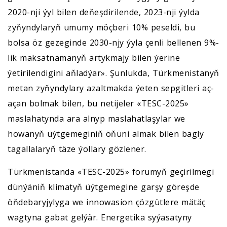
2020-nji ýyl bilen deňeşdirilende, 2023-nji ýylda
zyňyndylaryň umumy möçberi 10% peseldi, bu
bolsa öz gezeginde 2030-njy ýyla çenli bellenen 9%-
lik maksatnamanyň artykmajy bilen ýerine
ýetirilendigini aňladýar». Şunlukda, Türkmenistanyň
metan zyňyndylary azaltmakda ýeten sepgitleri aç-
açan bolmak bilen, bu netijeler «TESC-2025»
maslahatynda ara alnyp maslahatlaşylar we
howanyň üýtgemeginiň öňüni almak bilen bagly
tagallalaryň täze ýollary gözlener.
Türkmenistanda «TESC-2025» forumyň geçirilmegi
dünýäniň klimatyň üýtgemegine garşy göreşde
öňdebaryjylyga we innowasion çözgütlere mätäç
wagtyna gabat gelýär. Energetika syýasatyny