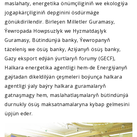
maslahaty, energetika önümçiliginiň we ekologiýa
jogapkärçiliginiň depginini ösdürmäge
gönükdirilendir. Birleşen Milletler Guramasy,
Ýewropada Howpsuzlyk we Hyzmatdaşlyk
Guramasy, Bütindünýä banky, Ýewropanyň
täzeleniş we ösüş banky, Aziýanyň ösüş banky,
Gazy eksport edýän ýurtlaryň forumy (GECF),
Halkara energetika agentligi hem-de Energiýanyň
gaýtadan dikeldilýän çeşmeleri boýunça halkara
agentligi ýaly baýry halkara guramalaryň
gatnaşmagy hem, maslahatlaşmalaryň bütindünýä
durnukly ösüş maksatnamalaryna kybap gelmesini
üpjün eder.