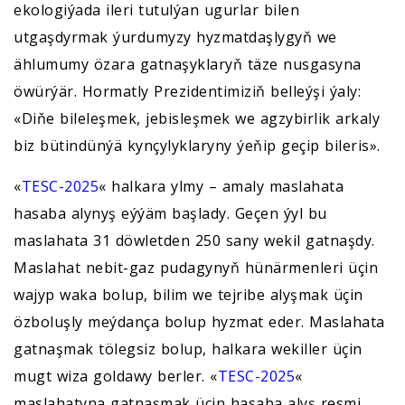
ekologiýada ileri tutulýan ugurlar bilen
utgaşdyrmak ýurdumyzy hyzmatdaşlygyň we
ählumumy özara gatnaşyklaryň täze nusgasyna
öwürýär. Hormatly Prezidentimiziň belleýşi ýaly:
«Diňe bileleşmek, jebisleşmek we agzybirlik arkaly
biz bütindünýä kynçylyklaryny ýeňip geçip bileris».
«
TESC-2025
« halkara ylmy – amaly maslahata
hasaba alynyş eýýäm başlady. Geçen ýyl bu
maslahata 31 döwletden 250 sany wekil gatnaşdy.
Maslahat nebit-gaz pudagynyň hünärmenleri üçin
wajyp waka bolup, bilim we tejribe alyşmak üçin
özboluşly meýdança bolup hyzmat eder. Maslahata
gatnaşmak tölegsiz bolup, halkara wekiller üçin
mugt wiza goldawy berler. «
TESC-2025
«
maslahatyna gatnaşmak üçin hasaba alyş resmi