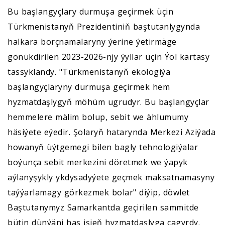
Bu başlangyçlary durmuşa geçirmek üçin
Türkmenistanyň Prezidentiniň baştutanlygynda
halkara borçnamalaryny ýerine ýetirmäge
gönükdirilen 2023-2026-njy ýyllar üçin Ýol kartasy
tassyklandy. "Türkmenistanyň ekologiýa
başlangyçlaryny durmuşa geçirmek hem
hyzmatdaşlygyň möhüm ugrudyr. Bu başlangyçlar
hemmelere mälim bolup, sebit we ählumumy
häsiýete eýedir. Şolaryň hatarynda Merkezi Aziýada
howanyň üýtgemegi bilen bagly tehnologiýalar
boýunça sebit merkezini döretmek we ýapyk
aýlanyşykly ykdysadyýete geçmek maksatnamasyny
taýýarlamagy görkezmek bolar" diýip, döwlet
Baştutanymyz Samarkantda geçirilen sammitde
bütin dünýäni has işjeň hyzmatdaşlyga çagyrdy.