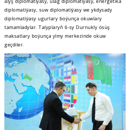
alyş diplomatiýasy, ulag diplomatiýasy, energetika
diplomatiýasy, suw diplomatiýasy we ykdysady
diplomatiýasy ugurlary boýunça okuwlary
tamamladylar. Talyplaryň 6-sy Durnukly ösüş
maksatlary boýunça ylmy merkezinde okuw
geçdiler.