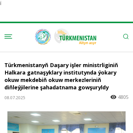
Ï
Türkmenistanyň Daşary işler ministrliginiň
Halkara gatnaşyklary institutynda ýokary
okuw mekdebiň okuw merkezleriniň
diňleýjilerine şahadatnama gowşuryldy
4805
08.07.2025