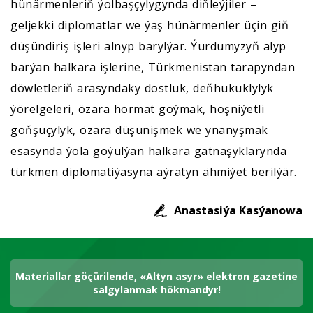
hünärmenleriň ýolbaşçylygynda diňleýjiler –
geljekki diplomatlar we ýaş hünärmenler üçin giň
düşündiriş işleri alnyp barylýar. Ýurdumyzyň alyp
barýan halkara işlerine, Türkmenistan tarapyndan
döwletleriň arasyndaky dostluk, deňhukuklylyk
ýörelgeleri, özara hormat goýmak, hoşniýetli
goňşuçylyk, özara düşünişmek we ynanyşmak
esasynda ýola goýulýan halkara gatnaşyklarynda
türkmen diplomatiýasyna aýratyn ähmiýet berilýär.
Anastasiýa Kasýanowa
Materiallar göçürilende, «Altyn asyr» elektron gazetine
salgylanmak hökmandyr!