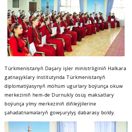
Türkmenistanyň Daşary işler ministrliginiň Halkara
gatnaşyklary institutynda Türkmenistanyň
diplomatiýasynyň möhüm ugurlary boýunça okuw
merkeziniň hem-de Durnukly ösüş maksatlary
boýunça ylmy merkeziniň diňleýjilerine
şahadatnamalaryň gowşurylyş dabarasy boldy.