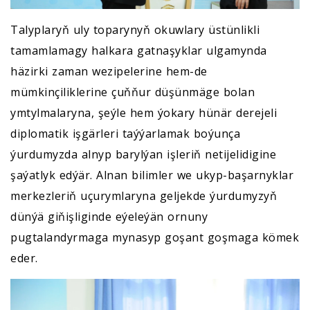
Talyplaryň uly toparynyň okuwlary üstünlikli
tamamlamagy halkara gatnaşyklar ulgamynda
häzirki zaman wezipelerine hem-de
mümkinçiliklerine çuňňur düşünmäge bolan
ymtylmalaryna, şeýle hem ýokary hünär derejeli
diplomatik işgärleri taýýarlamak boýunça
ýurdumyzda alnyp barylýan işleriň netijelidigine
şaýatlyk edýär. Alnan bilimler we ukyp-başarnyklar
merkezleriň uçurymlaryna geljekde ýurdumyzyň
dünýä giňişliginde eýeleýän ornuny
pugtalandyrmaga mynasyp goşant goşmaga kömek
eder.