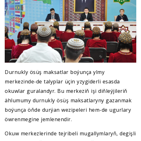
Durnukly ösüş maksatlar boýunça ylmy
merkezinde-de talyplar üçin yzygiderli esasda
okuwlar guralandyr. Bu merkeziň işi diňleýjileriň
ählumumy durnukly ösüş maksatlaryny gazanmak
boýunça öňde durýan wezipeleri hem-de ugurlary
öwrenmegine jemlenendir.
Okuw merkezlerinde tejribeli mugallymlaryň, degişli