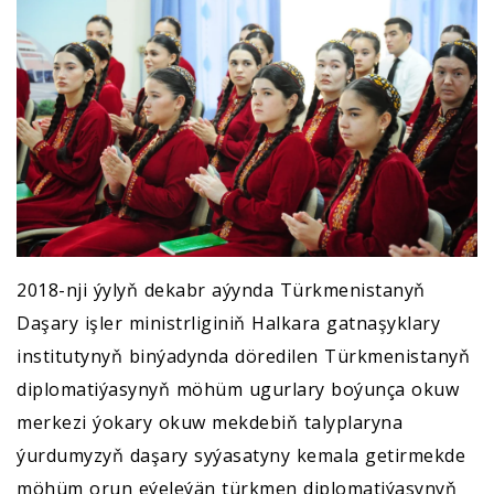
2018-nji ýylyň dekabr aýynda Türkmenistanyň
Daşary işler ministrliginiň Halkara gatnaşyklary
institutynyň binýadynda döredilen Türkmenistanyň
diplomatiýasynyň möhüm ugurlary boýunça okuw
merkezi ýokary okuw mekdebiň talyplaryna
ýurdumyzyň daşary syýasatyny kemala getirmekde
möhüm orun eýeleýän türkmen diplomatiýasynyň