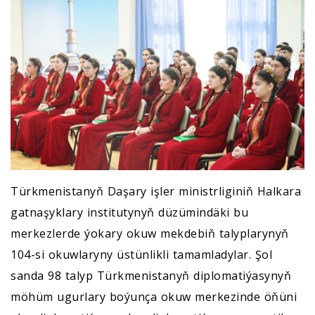
Türkmenistanyň Daşary işler ministrliginiň Halkara
gatnaşyklary institutynyň düzümindäki bu
merkezlerde ýokary okuw mekdebiň talyplarynyň
104-si okuwlaryny üstünlikli tamamladylar. Şol
sanda 98 talyp Türkmenistanyň diplomatiýasynyň
möhüm ugurlary boýunça okuw merkezinde öňüni