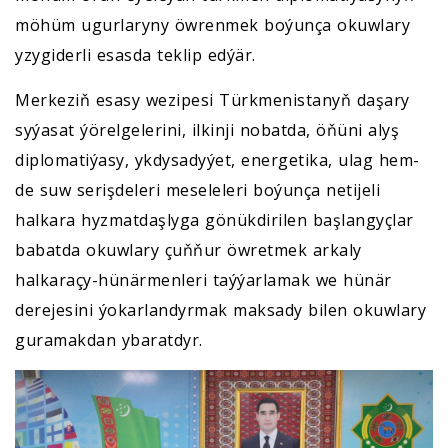
möhüm ugurlaryny öwrenmek boýunça okuwlary
yzygiderli esasda teklip edýär.
Merkeziň esasy wezipesi Türkmenistanyň daşary
syýasat ýörelgelerini, ilkinji nobatda, öňüni alyş
diplomatiýasy, ykdysadyýet, energetika, ulag hem-
de suw serişdeleri meseleleri boýunça netijeli
halkara hyzmatdaşlyga gönükdirilen başlangyçlar
babatda okuwlary çuňňur öwretmek arkaly
halkaraçy-hünärmenleri taýýarlamak we hünär
derejesini ýokarlandyrmak maksady bilen okuwlary
guramakdan ybaratdyr.