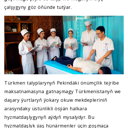
çalşygyny göz öňünde tutýar.
Türkmen talyplarynyň Pekindäki önümçilik tejribe
maksatnamasyna gatnaşmagy Türkmenistanyň we
daşary ýurtlaryň ýokary okuw mekdepleriniň
arasyndaky üstünlikli ösýän halkara
hyzmatdaşlygynyň aýdyň mysalydyr. Bu
hyzmatdaşlyk ýaş hünärmenler üçin goşmaça