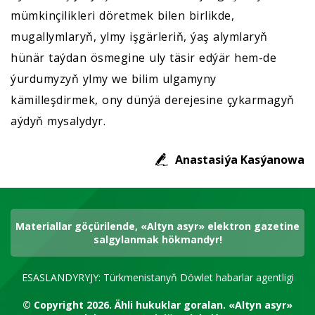
mümkinçilikleri döretmek bilen birlikde,
mugallymlaryň, ylmy işgärleriň, ýaş alymlaryň
hünär taýdan ösmegine uly täsir edýär hem-de
ýurdumyzyň ylmy we bilim ulgamyny
kämilleşdirmek, ony dünýä derejesine çykarmagyň
aýdyň mysalydyr.
Anastasiýa Kasýanowa
Materiallar göçürilende, «Altyn asyr» elektron gazetine
salgylanmak hökmandyr!
ESASLANDYRYJY: Türkmenistanyň Döwlet habarlar agentligi
© Copyright 2026.
Ähli hukuklar goralan.
«Altyn asyr»