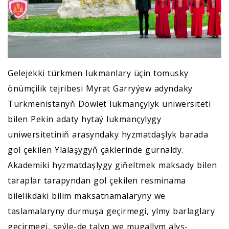
Gelejekki türkmen lukmanlary üçin tomusky
önümçilik tejribesi Myrat Garryýew adyndaky
Türkmenistanyň Döwlet lukmançylyk uniwersiteti
bilen Pekin adaty hytaý lukmançylygy
uniwersitetiniň arasyndaky hyzmatdaşlyk barada
gol çekilen Ylalaşygyň çäklerinde gurnaldy.
Akademiki hyzmatdaşlygy giňeltmek maksady bilen
taraplar tarapyndan gol çekilen resminama
bilelikdäki bilim maksatnamalaryny we
taslamalaryny durmuşa geçirmegi, ylmy barlaglary
geçirmegi, şeýle-de talyp we mugallym alyş-