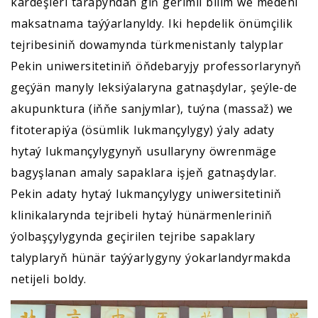
kärdeşleri tarapyndan giň gerimli bilim we medeni
maksatnama taýýarlanyldy. Iki hepdelik önümçilik
tejribesiniň dowamynda türkmenistanly talyplar
Pekin uniwersitetiniň öňdebaryjy professorlarynyň
geçýän manyly leksiýalaryna gatnaşdylar, şeýle-de
akupunktura (iňňe sanjymlar), tuýna (massaž) we
fitoterapiýa (ösümlik lukmançylygy) ýaly adaty
hytaý lukmançylygynyň usullaryny öwrenmäge
bagyşlanan amaly sapaklara işjeň gatnaşdylar.
Pekin adaty hytaý lukmançylygy uniwersitetiniň
klinikalarynda tejribeli hytaý hünärmenleriniň
ýolbaşçylygynda geçirilen tejribe sapaklary
talyplaryň hünär taýýarlygyny ýokarlandyrmakda
netijeli boldy.