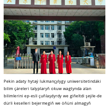
Pekin adaty hytaý lukmançylygy uniwersitetindäki
bilim çäreleri talyplaryň okuw wagtynda alan
bilimlerini ep-esli çuňlaşdyrdy we giňeltdi şeýle-de
dürli keselleri bejermegiň we öňüni almagyň