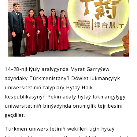
14–28-nji iýuly aralygynda Myrat Garryýew
adyndaky Türkmenistanyň Döwlet lukmançylyk
uniwersitetiniň talyplary Hytaý Halk
Respublikasynyň Pekin adaty hytaý lukmançylygy
uniwersitetiniň binýadynda önümçilik tejribesini
geçdiler.
Türkmen uniwersitetiniň wekilleri üçin hytaý