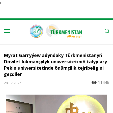
Ï
Myrat Garryýew adyndaky Türkmenistanyň
Döwlet lukmançylyk uniwersitetiniň talyplary
Pekin uniwersitetinde önümçilik tejribeligini
geçdiler
11446
28.07.2025