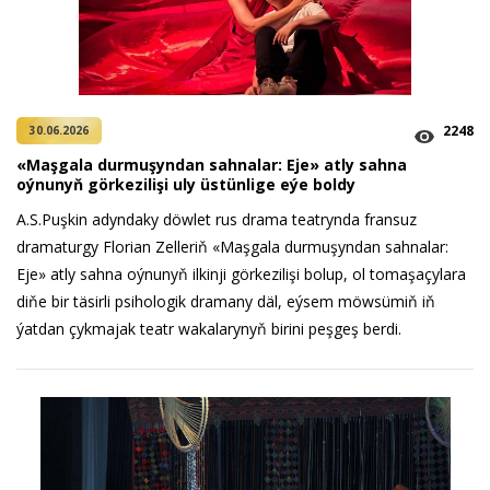
2248
30.06.2026
«Maşgala durmuşyndan sahnalar: Eje» atly sahna
oýnunyň görkezilişi uly üstünlige eýe boldy
A.S.Puşkin adyndaky döwlet rus drama teatrynda fransuz
dramaturgy Florian Zelleriň «Maşgala durmuşyndan sahnalar:
Eje» atly sahna oýnunyň ilkinji görkezilişi bolup, ol tomaşaçylara
diňe bir täsirli psihologik dramany däl, eýsem möwsümiň iň
ýatdan çykmajak teatr wakalarynyň birini peşgeş berdi.