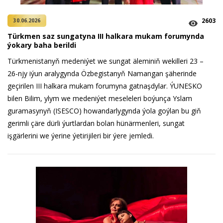
2603
30.06.2026
Türkmen saz sungatyna III halkara mukam forumynda
ýokary baha berildi
Türkmenistanyň medeniýet we sungat äleminiň wekilleri 23 –
26-njy iýun aralygynda Özbegistanyň Namangan şäherinde
geçirilen III halkara mukam forumyna gatnaşdylar. ÝUNESKO
bilen Bilim, ylym we medeniýet meseleleri boýunça Yslam
guramasynyň (ISESCO) howandarlygynda ýola goýlan bu giň
gerimli çäre dürli ýurtlardan bolan hünärmenleri, sungat
işgärlerini we ýerine ýetirijileri bir ýere jemledi.