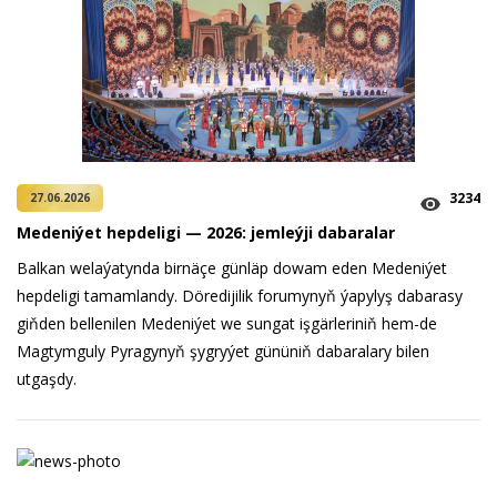
3234
27.06.2026
Medeniýet hepdeligi — 2026: jemleýji dabaralar
Balkan welaýatynda birnäçe günläp dowam eden Medeniýet
hepdeligi tamamlandy. Döredijilik forumynyň ýapylyş dabarasy
giňden bellenilen Medeniýet we sungat işgärleriniň hem-de
Magtymguly Pyragynyň şygryýet gününiň dabaralary bilen
utgaşdy.