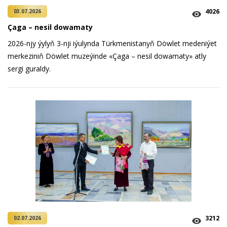
4026
03.07.2026
Çaga – nesil dowamaty
2026-njy ýylyň 3-nji iýulynda Türkmenistanyň Döwlet medeniýet
merkeziniň Döwlet muzeýinde «Çaga – nesil dowamaty» atly
sergi guraldy.
3212
02.07.2026