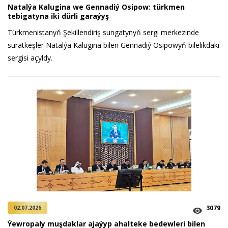
Natalýa Kalugina we Gennadiý Osipow: türkmen
tebigatyna iki dürli garaýyş
Türkmenistanyň Şekillendiriş sungatynyň sergi merkezinde
suratkeşler Natalýa Kalugina bilen Gennadiý Osipowyň bilelikdäki
sergisi açyldy.
3079
02.07.2026
Ýewropaly muşdaklar ajaýyp ahalteke bedewleri bilen