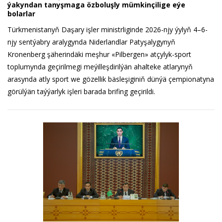
ýakyndan tanyşmaga özboluşly mümkinçilige eýe
bolarlar
Türkmenistanyň Daşary işler ministrliginde 2026-njy ýylyň 4–6-
njy sentýabry aralygynda Niderlandlar Patyşalygynyň
Kronenberg şäherindäki meşhur «Pilbergen» atçylyk-sport
toplumynda geçirilmegi meýilleşdirilýän ahalteke atlarynyň
arasynda atly sport we gözellik bäsleşiginiň dünýä çempionatyna
görülýän taýýarlyk işleri barada brifing geçirildi.