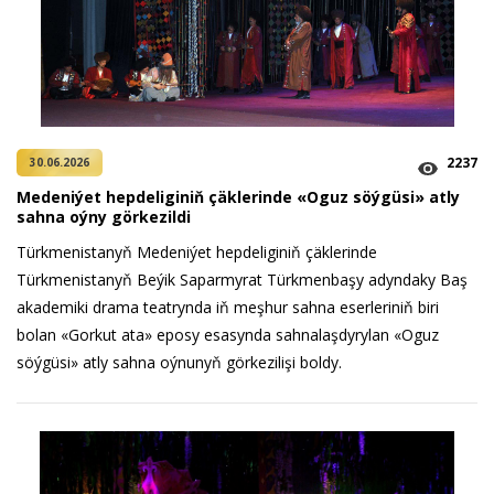
2237
30.06.2026
Medeniýet hepdeliginiň çäklerinde «Oguz söýgüsi» atly
sahna oýny görkezildi
Türkmenistanyň Medeniýet hepdeliginiň çäklerinde
Türkmenistanyň Beýik Saparmyrat Türkmenbaşy adyndaky Baş
akademiki drama teatrynda iň meşhur sahna eserleriniň biri
bolan «Gorkut ata» eposy esasynda sahnalaşdyrylan «Oguz
söýgüsi» atly sahna oýnunyň görkezilişi boldy.