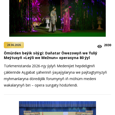
2030
28.06.2026
Ömürden beýik söýgi: Daňatar Öwezowyň we Ýuliý
Meýtusyň «Leýli we Mežnun» operasyna 80 ýyl
Türkmenistanda 2026-njy ýylyň Medeniýet hepdeliginiň
çäklerinde Aşgabat şäheriniň ýaşaýjylaryna we paýtagtymyzyň
myhmanlaryna döredijilik forumynyň iň möhüm medeni
wakalarynyň biri – opera sungaty hödürlendi.