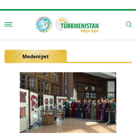
Medeniýet