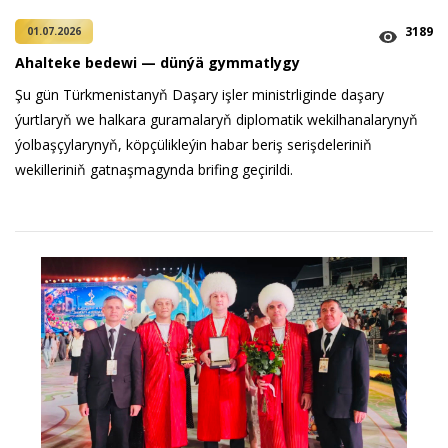
3189
01.07.2026
Ahalteke bedewi — dünýä gymmatlygy
Şu gün Türkmenistanyň Daşary işler ministrliginde daşary
ýurtlaryň we halkara guramalaryň diplomatik wekilhanalarynyň
ýolbaşçylarynyň, köpçülikleýin habar beriş serişdeleriniň
wekilleriniň gatnaşmagynda brifing geçirildi.