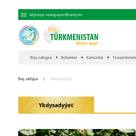
altynasyr.newspaper@sanly.tm
Baş sahypa
Bölümler
Kanunlar
Teswirlemel
Wakalaryň jümmişinde
Baş sahypa
Ykdysadyýet
Resmi
Ykdysadyýet
Hyzmatdaşlyk
Ykdysadyýet