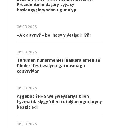
Prezidentiniň daşary syýasy
başlangyçlaryndan ugur alyp
06.08.2026
«Ak altynyň» bol hasyly ýetişdirilýär
06.08.2026
Türkmen hünärmenleri halkara emeli aň
filmleri festiwalyna gatnaşmaga
çagyrylýar
06.08.2026
Aşgabat ÝHHG we Şweýsariýa bilen
hyzmatdaşlygyň ileri tutulýan ugurlaryny
kesgitledi
06.08.2026