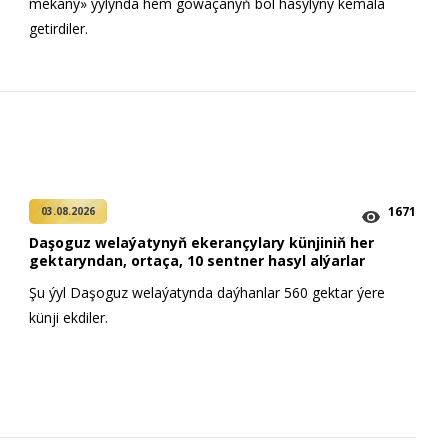
mekany» ýylynda hem gowaçanyň bol hasylyny kemala
getirdiler.
1671
03.08.2026
Daşoguz welaýatynyň ekerançylary künjiniň her
gektaryndan, ortaça, 10 sentner hasyl alýarlar
Şu ýyl Daşoguz welaýatynda daýhanlar 560 gektar ýere
künji ekdiler.