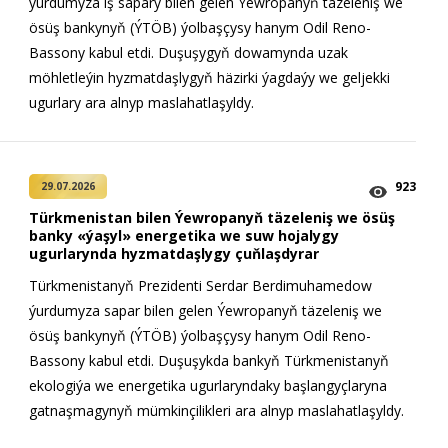
ýurdumyza iş sapary bilen gelen Ýewropanyň täzeleniş we
ösüş bankynyň (ÝTÖB) ýolbaşçysy hanym Odil Reno-
Bassony kabul etdi. Duşuşygyň dowamynda uzak
möhletleýin hyzmatdaşlygyň häzirki ýagdaýy we geljekki
ugurlary ara alnyp maslahatlaşyldy.
923
29.07.2026
Türkmenistan bilen Ýewropanyň täzeleniş we ösüş
banky «ýaşyl» energetika we suw hojalygy
ugurlarynda hyzmatdaşlygy çuňlaşdyrar
Türkmenistanyň Prezidenti Serdar Berdimuhamedow
ýurdumyza sapar bilen gelen Ýewropanyň täzeleniş we
ösüş bankynyň (ÝTÖB) ýolbaşçysy hanym Odil Reno-
Bassony kabul etdi. Duşuşykda bankyň Türkmenistanyň
ekologiýa we energetika ugurlaryndaky başlangyçlaryna
gatnaşmagynyň mümkinçilikleri ara alnyp maslahatlaşyldy.