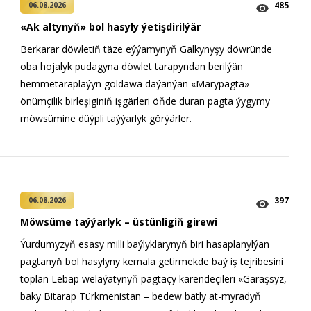
485
06.08.2026
«Ak altynyň» bol hasyly ýetişdirilýär
Berkarar döwletiň täze eýýamynyň Galkynyşy döwründe
oba hojalyk pudagyna döwlet tarapyndan berilýän
hemmetaraplaýyn goldawa daýanýan «Marypagta»
önümçilik birleşiginiň işgärleri öňde duran pagta ýygymy
möwsümine düýpli taýýarlyk görýärler.
397
06.08.2026
Möwsüme taýýarlyk – üstünligiň girewi
Ýurdumyzyň esasy milli baýlyklarynyň biri hasaplanylýan
pagtanyň bol hasylyny kemala getirmekde baý iş tejribesini
toplan Lebap welaýatynyň pagtaçy kärendeçileri «Garaşsyz,
baky Bitarap Türkmenistan – bedew batly at-myradyň