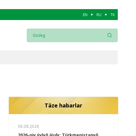
EN
RU
TK
Täze habarlar
06.08.2026
2026-njy ýylyň iýuly: Türkmenistanyň