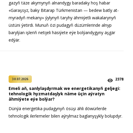
gazyň täze akymynyň alnandygy baradaky hoş habar
«Garaşsyz, baky Bitarap Türkmenistan — bedew batly at-
myradyň mekany» ýylynyň taryhy ähmiýetli wakalarynyň
üstüni ýetirdi. Munuň özi pudagyň düzümlerinde alnyp
barylýan işleriň netijeli häsiýete eýe bolýandygyny äşgär
edýär.
2378
30.07.2026
Emeli aň, sanlylaşdyrmak we energetikanyň geljegi:
tehnologik hyzmatdaşlyk näme üçin aýratyn
ähmiýete eýe bolýar?
Dünýä energetika pudagynyň ösüşi ähli döwürlerde
tehnologik ilerlemeler bilen aýrylmaz baglanyşykly bolupdyr.