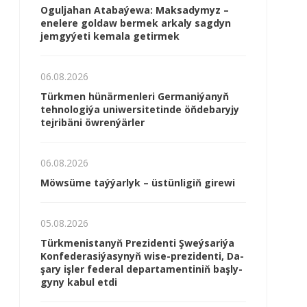
Oguljahan Atabaýewa: Maksadymyz –
enelere goldaw bermek arkaly sagdyn
jemgyýeti kemala getirmek
06.08.2026
Türkmen hünärmenleri Germaniýanyň
tehnologiýa uniwersitetinde öňdebaryjy
tejribäni öwrenýärler
06.08.2026
Möwsüme taýýarlyk – üstünligiň girewi
05.08.2026
Türk­me­nis­ta­nyň Prezidenti Şweý­sa­ri­ýa
Kon­fe­de­ra­si­ýa­sy­nyň wi­se-prezidenti, Da­
şa­ry iş­ler fe­de­ral de­par­ta­men­ti­niň baş­ly­
gy­ny ka­bul et­di