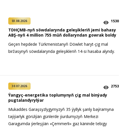
1530
03.08.2026
TDHÇMB-nyň söwdalarynda geleşikleriň jemi bahasy
ABŞ-nyň 4 million 755 müň dollaryndan gowrak boldy
Geçen hepdede Türkmenistanyň Döwlet haryt-çig mal
biržasynyň söwdalarynda geleşikleriň 14-si hasaba alyndy.
2753
30.07.2026
Ýangyç-energetika toplumynyň çig mal binýady
pugtalandyrylýar
Mukaddes Garaşsyzlygymyzyň 35 ýyllyk şanly baýramyna
taýýarlyk görülýän günlerde ýurdumyzyň Merkezi
Garagumda ýerleşýän «Çemmerli» gaz käninde tebigy