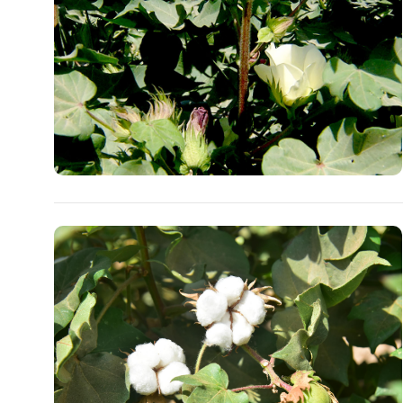
Jemgyýet
Medeniýet
Ylym
Sport