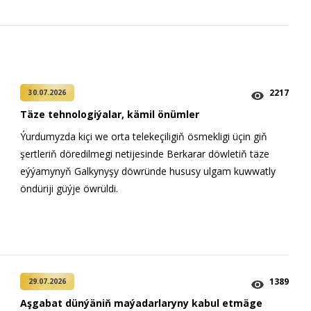
2217
30.07.2026
Täze tehnologiýalar, kämil önümler
Ýurdumyzda kiçi we orta telekeçiligiň ösmekligi üçin giň
şertleriň döredilmegi netijesinde Berkarar döwletiň täze
eýýamynyň Galkynyşy döwründe hususy ulgam kuwwatly
öndüriji güýje öwrüldi.
1389
29.07.2026
Aşgabat dünýäniň maýadarlaryny kabul etmäge