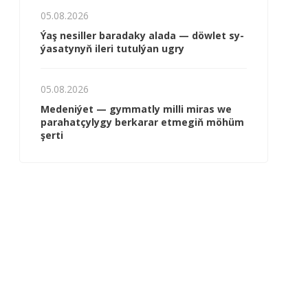
05.08.2026
Ýaş ne­sil­ler ba­ra­da­ky ala­da — döw­let sy­
ýa­sa­ty­nyň ile­ri tu­tul­ýan ug­ry
05.08.2026
Me­de­ni­ýet — gym­mat­ly milli mi­ras we
pa­ra­hat­çy­ly­gy ber­ka­rar et­me­giň mö­hüm
şer­ti