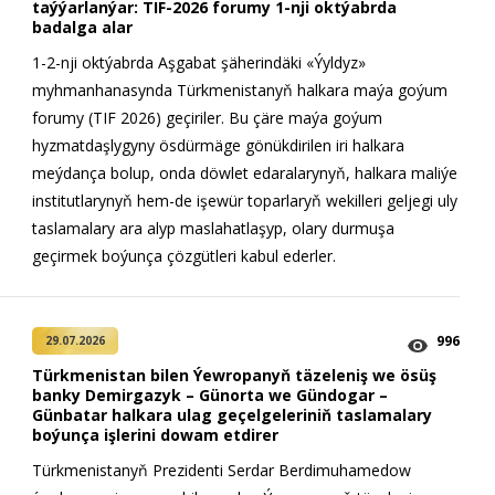
taýýarlanýar: TIF-2026 forumy 1-nji oktýabrda
badalga alar
1-2-nji oktýabrda Aşgabat şäherindäki «Ýyldyz»
myhmanhanasynda Türkmenistanyň halkara maýa goýum
forumy (TIF 2026) geçiriler. Bu çäre maýa goýum
hyzmatdaşlygyny ösdürmäge gönükdirilen iri halkara
meýdança bolup, onda döwlet edaralarynyň, halkara maliýe
institutlarynyň hem-de işewür toparlaryň wekilleri geljegi uly
taslamalary ara alyp maslahatlaşyp, olary durmuşa
geçirmek boýunça çözgütleri kabul ederler.
996
29.07.2026
Türkmenistan bilen Ýewropanyň täzeleniş we ösüş
banky Demirgazyk – Günorta we Gündogar –
Günbatar halkara ulag geçelgeleriniň taslamalary
boýunça işlerini dowam etdirer
Türkmenistanyň Prezidenti Serdar Berdimuhamedow