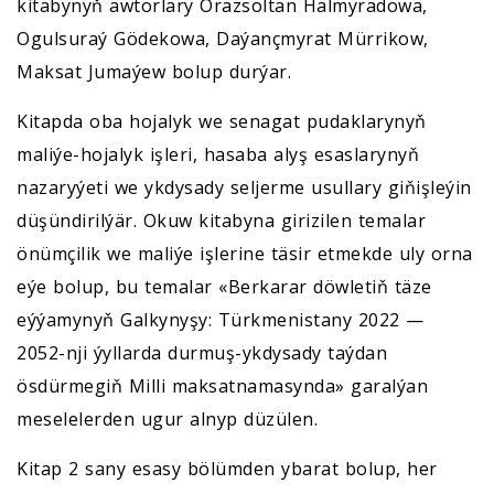
kitabynyň awtorlary Orazsoltan Halmyradowa,
Ogulsuraý Gödekowa, Daýançmyrat Mürrikow,
Maksat Jumaýew bolup durýar.
Kitapda oba hojalyk we senagat pudaklarynyň
maliýe-hojalyk işleri, hasaba alyş esaslarynyň
nazaryýeti we ykdysady seljerme usullary giňişleýin
düşündirilýär. Okuw kitabyna girizilen temalar
önümçilik we maliýe işlerine täsir etmekde uly orna
eýe bolup, bu temalar «Berkarar döwletiň täze
eýýamynyň Galkynyşy: Türkmenistany 2022 —
2052-nji ýyllarda durmuş-ykdysady taýdan
ösdürmegiň Milli maksatnamasynda» garalýan
meselelerden ugur alnyp düzülen.
Kitap 2 sany esasy bölümden ybarat bolup, her