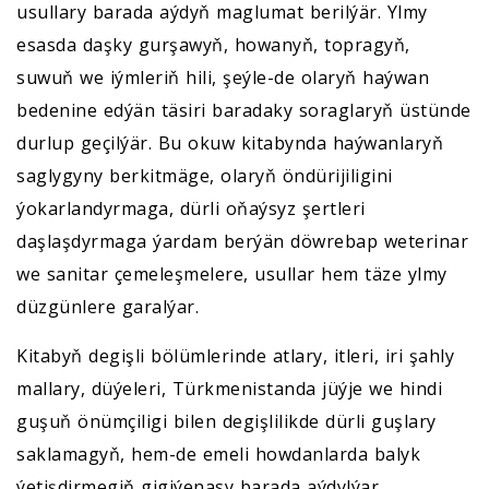
usullary barada aýdyň maglumat berilýär. Ylmy
esasda daşky gurşawyň, howanyň, topragyň,
suwuň we iýmleriň hili, şeýle-de olaryň haýwan
bedenine edýän täsiri baradaky soraglaryň üstünde
durlup geçilýär. Bu okuw kitabynda haýwanlaryň
saglygyny berkitmäge, olaryň öndürijiligini
ýokarlandyrmaga, dürli oňaýsyz şertleri
daşlaşdyrmaga ýardam berýän döwrebap weterinar
we sanitar çemeleşmelere, usullar hem täze ylmy
düzgünlere garalýar.
Kitabyň degişli bölümlerinde atlary, itleri, iri şahly
mallary, düýeleri, Türkmenistanda jüýje we hindi
guşuň önümçiligi bilen degişlilikde dürli guşlary
saklamagyň, hem-de emeli howdanlarda balyk
ýetişdirmegiň gigiýenasy barada aýdylýar.