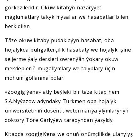
görkezilendir. Okuw kitabyň nazaryýet
maglumatlary takyk mysallar we hasabatlar bilen
berkidilen.
Täze okuw kitaby pudaklaýyn hasabat, oba
hojalykda buhgalterçilik hasabaty we hojalyk işine
seljerme ýaly dersleri öwrenýän ýokary okuw
mekdepleriň mugallymlary we talyplary üçin
möhüm gollanma bolar.
«Zoogigiýena» atly beýleki bir täze kitap hem
S.A.Nyýazow adyndaky Türkmen oba hojalyk
uniwersitetiniň dosenti, weterinariýa ylymlarynyň
doktory Töre Garlyýew tarapyndan ýazyldy.
Kitapda zoogigiýena we onuň önümçilikde ulanylyş