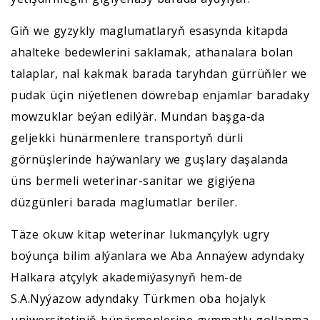
Giň we gyzykly maglumatlaryň esasynda kitapda
ahalteke bedewlerini saklamak, athanalara bolan
talaplar, nal kakmak barada taryhdan gürrüňler we
pudak üçin niýetlenen döwrebap enjamlar baradaky
mowzuklar beýan edilýär. Mundan başga-da
geljekki hünärmenlere transportyň dürli
görnüşlerinde haýwanlary we guşlary daşalanda
üns bermeli weterinar-sanitar we gigiýena
düzgünleri barada maglumatlar beriler.
Täze okuw kitap weterinar lukmançylyk ugry
boýunça bilim alýanlara we Aba Annaýew adyndaky
Halkara atçylyk akademiýasynyň hem-de
S.A.Nyýazow adyndaky Türkmen oba hojalyk