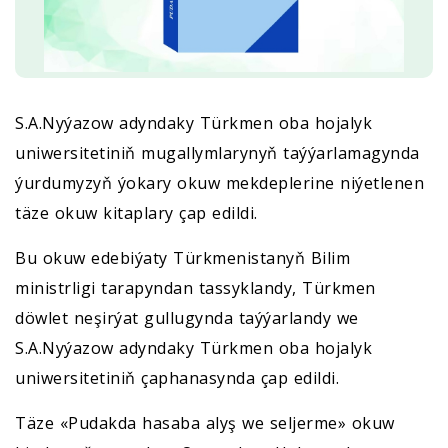
S.A.Nyýazow adyndaky Türkmen oba hojalyk
uniwersitetiniň mugallymlarynyň taýýarlamagynda
ýurdumyzyň ýokary okuw mekdeplerine niýetlenen
täze okuw kitaplary çap edildi.
Bu okuw edebiýaty Türkmenistanyň Bilim
ministrligi tarapyndan tassyklandy, Türkmen
döwlet neşirýat gullugynda taýýarlandy we
S.A.Nyýazow adyndaky Türkmen oba hojalyk
uniwersitetiniň çaphanasynda çap edildi.
Täze «Pudakda hasaba alyş we seljerme» okuw