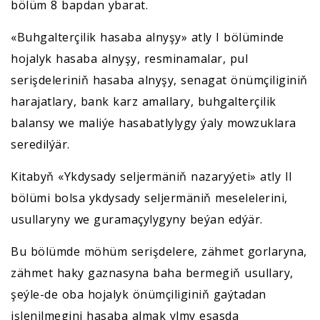
bölüm 8 bapdan ybarat.
«Buhgalterçilik hasaba alnyşy» atly I bölüminde
hojalyk hasaba alnyşy, resminamalar, pul
serişdeleriniň hasaba alnyşy, senagat önümçiliginiň
harajatlary, bank karz amallary, buhgalterçilik
balansy we maliýe hasabatlylygy ýaly mowzuklara
seredilýär.
Kitabyň «Ykdysady seljermäniň nazaryýeti» atly II
bölümi bolsa ykdysady seljermäniň meselelerini,
usullaryny we guramaçylygyny beýan edýär.
Bu bölümde möhüm serişdelere, zähmet gorlaryna,
zähmet haky gaznasyna baha bermegiň usullary,
şeýle-de oba hojalyk önümçiliginiň gaýtadan
işlenilmegini hasaba almak ylmy esasda