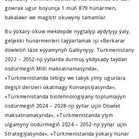
gowrak ugur boýunça 1 müň 879 hünärmen,
bakalawr we magistr okuwyny tamamlar.
Bu ýokary okuw mekdepde nygtalyp aýdylyşy ýaly,
geljekki hünärmenleri taýýarlamak işi «Berkarar
döwletiň täze eýýamynyň Galkynyşy: Türkmenistany
2022 – 2052-nji ýyllarda durmuş-ykdysady taýdan
ösdürmegiň Milli maksatnamasynda»,
«Türkmenistanda tebigy we takyk ylmy ugurlara
degişli dersleri okatmagy Konsepsiýasynda»,
«Türkmenistanda biotehnologiýany toplumlaýyn
ösdürmegiň 2024 – 2028-nji ýyllar üçin Döwlet
maksatnamasynda», «Türkmenistanda ylym
ulgamyny ösdürmegiň 2024 – 2052-nji ýyllar üçin
Strategiýasynda», «Türkmenistanda ýokary hünär