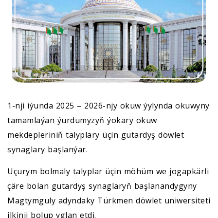
1-nji iýunda 2025 – 2026-njy okuw ýylynda okuwyny
tamamlaýan ýurdumyzyň ýokary okuw
mekdepleriniň talyplary üçin gutardyş döwlet
synaglary başlanýar.
Uçurym bolmaly talyplar üçin möhüm we jogapkärli
çäre bolan gutardyş synaglaryň başlanandygyny
Magtymguly adyndaky Türkmen döwlet uniwersiteti
ilkinji bolup yglan etdi.