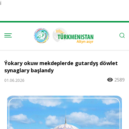
Ï
Ýokary okuw mekdeplerde gutardyş döwlet
synaglary başlandy
2589
01.06.2026