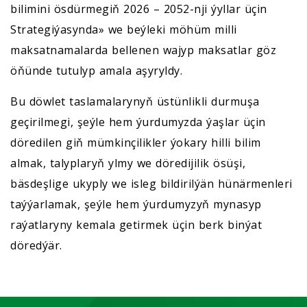
bilimini ösdürmegiň 2026 – 2052-nji ýyllar üçin
Strategiýasynda» we beýleki möhüm milli
maksatnamalarda bellenen wajyp maksatlar göz
öňünde tutulyp amala aşyryldy.
Bu döwlet taslamalarynyň üstünlikli durmuşa
geçirilmegi, şeýle hem ýurdumyzda ýaşlar üçin
döredilen giň mümkinçilikler ýokary hilli bilim
almak, talyplaryň ylmy we döredijilik ösüşi,
bäsdeşlige ukyply we isleg bildirilýän hünärmenleri
taýýarlamak, şeýle hem ýurdumyzyň mynasyp
raýatlaryny kemala getirmek üçin berk binýat
döredýär.