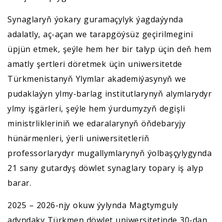
Synaglaryň ýokary guramaçylyk ýagdaýynda
adalatly, aç-açan we tarapgöýsüz geçirilmegini
üpjün etmek, şeýle hem her bir talyp üçin deň hem
amatly şertleri döretmek üçin uniwersitetde
Türkmenistanyň Ylymlar akademiýasynyň we
pudaklaýyn ylmy-barlag institutlarynyň alymlarydyr
ylmy işgärleri, şeýle hem ýurdumyzyň degişli
ministrlikleriniň we edaralarynyň öňdebaryjy
hünärmenleri, ýerli uniwersitetleriň
professorlarydyr mugallymlarynyň ýolbaşçylygynda
21 sany gutardyş döwlet synaglary topary iş alyp
barar.
2025 – 2026-njy okuw ýylynda Magtymguly
adyndaky Türkmen döwlet uniwersitetinde 30-dan