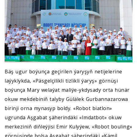
Bäş ugur boýunça geçirilen ýaryşyň netijelerine
laýyklykda, «Päsgelçilikli tizlikli ýaryş» görnüşi
boýunça Mary welaýat maliýe-ykdysady orta hünär
okuw mekdebiniň talyby Gülälek Gurbannazarowa
birinji orna mynasyp boldy. «Robot biatlon»
ugrunda Aşgabat şäherindäki «Imdatbot» okuw
merkeziniň diňleýjisi Emir Kulyýew, «Robot bouling»
görnüşinde bolsa Aşgabat şäherindäki «Kämil