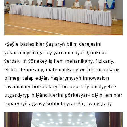
«Şeýle bäsleşikler ýaşlaryň bilim derejesini
ýokarlandyrmaga uly ýardam edýär. Çünki bu
ýerdäki iň ýönekeý iş hem mehanikany, fizikany,
elektrotehnikany, matematikany we informatikany
bilmegi talap edýär. Ýaşlarymyzyň innowasion
taslamalary bolsa olaryň bu ugurlary amalyýetde
utgaşdyryp bilýändiklerini görkezýär» diýip, eminler
toparynyň agzasy Söhbetmyrat Bäşow nygtady.