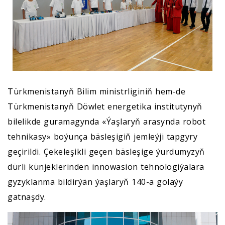
Türkmenistanyň Bilim ministrliginiň hem-de
Türkmenistanyň Döwlet energetika institutynyň
bilelikde guramagynda «Ýaşlaryň arasynda robot
tehnikasy» boýunça bäsleşigiň jemleýji tapgyry
geçirildi. Çekeleşikli geçen bäsleşige ýurdumyzyň
dürli künjeklerinden innowasion tehnologiýalara
gyzyklanma bildirýän ýaşlaryň 140-a golaýy
gatnaşdy.