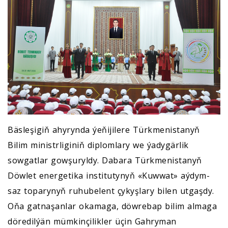
Bäsleşigiň ahyrynda ýeňijilere Türkmenistanyň
Bilim ministrliginiň diplomlary we ýadygärlik
sowgatlar gowşuryldy. Dabara Türkmenistanyň
Döwlet energetika institutynyň «Kuwwat» aýdym-
saz toparynyň ruhubelent çykyşlary bilen utgaşdy.
Oňa gatnaşanlar okamaga, döwrebap bilim almaga
döredilýän mümkinçilikler üçin Gahryman