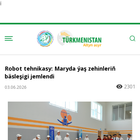
Ï
Robot tehnikasy: Maryda ýaş zehinleriň
bäsleşigi jemlendi
2301
03.06.2026