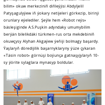
bilim» okuw merkeziniň diňleýjisi Abdyljelil
Patyşagulyýew iň ýokary netijeleri görkezip, birinji
orunlary eýelediler. Şeýle hem «Robot reýs»
bäsleşiginde A.S.Puşkin adyndaky umumybilim
berýän bilelikdäki türkmen-rus orta mekdebiniň
okuwçysy Alyhan Akgaýew ýeňiji bolmagy başardy.
Ýaşlaryň döredijilik başarnyklaryny ýüze çykaran
«Täsin robot» görnüşi boýunça gatnaşyjylaryň 10-
sy ýörite sylaglara mynasyp boldular.