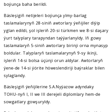
boýunça baha berildi.
Bäsleşigiň netijeleri boýunça ylmy-barlag
taslamalarynyň 28-siniň awtorlary ýeňijiler diýip
yglan edildi, şol işleriň 20-si türkmen we 8-si daşary
ýurt talyplary tarapyndan taýýarlanyldy. Iň gowy
taslamalaryň 5-siniň awtorlary birinji orna mynasyp
boldular. Talyplaryň taslamalarynyň 9-sy ikinji,
işleriň 14-si bolsa üçünji orun aldylar. Awtorlaryň
ýene-de 14-si ýörite höweslendiriji baýraklar bilen
sylaglandy.
Bäsleşigiň ýeňijilerine S.A.Nyýazow adyndaky
TOHU-nyň I, II we III derejeli diplomlary hem-de
sowgatlary gowşuryldy.