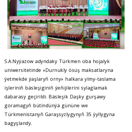
S.A.Nyýazow adyndaky Türkmen oba hojalyk
uniwersitetinde «Durnukly ösüş maksatlaryna
ýetmekde ýaşlaryň orny» halkara ylmy-taslama
işleriniň bäsleşiginiň ýeňijilerini sylaglamak
dabarasy geçirildi. Bäsleşik Daşky gurşawy
goramagyň bütindünýä gününe we
Türkmenistanyň Garaşsyzlygynyň 35 ýyllygyna
bagyşlandy.