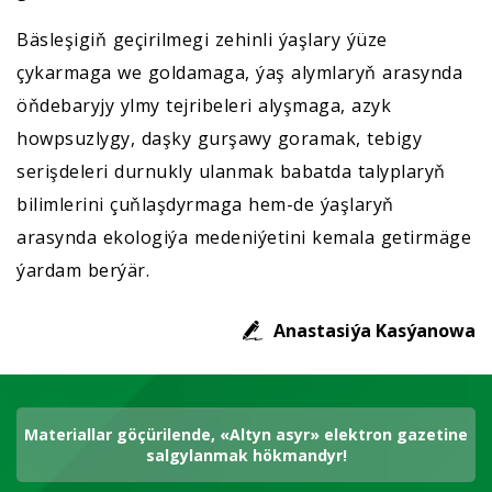
Bäsleşigiň geçirilmegi zehinli ýaşlary ýüze
çykarmaga we goldamaga, ýaş alymlaryň arasynda
öňdebaryjy ylmy tejribeleri alyşmaga, azyk
howpsuzlygy, daşky gurşawy goramak, tebigy
serişdeleri durnukly ulanmak babatda talyplaryň
bilimlerini çuňlaşdyrmaga hem-de ýaşlaryň
arasynda ekologiýa medeniýetini kemala getirmäge
ýardam berýär.
Anastasiýa Kasýanowa
Materiallar göçürilende, «Altyn asyr» elektron gazetine
salgylanmak hökmandyr!