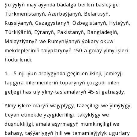
Şu ýylyň maý aýynda badalga berlen bäsleşige
Türkmenistanyň, Azerbaýjanyň, Belarusyň,
Russiýanyň, Gazagystanyň, Özbegistanyň, Hytaýyň,
Türkiýäniň, Eýranyň, Pakistanyň, Bangladeşiň,
Malaýziýanyň we Rumyniýanyň ýokary okuw
mekdepleriniň talyplarynyň 150-ä golaý ylmy işleri
hödürlendi.
1 – 5-nji iýun aralygynda geçirilen ikinji, jemleýji
tapgyra bilermenleriň toparynyň çözgüdi bilen
geljegi has uly ylmy-taslamalaryň 45-si gatnaşdy.
Ylmy işlere olaryň wajyplygy, täzeçilligi we ylmylygy,
beýan etmekde yzygiderliligi, takyklygy we
düşnükliligi, amala aşyrmagyň mümkinçiligi we
bahasy, taýýarlygyň hili we tamamlaýjylyk ugurlary