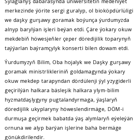
Sylaglanyş dabarasynda uniwersitetiň medeniýet
merkezinde ýörite sergi guralyp, ol bioköpdürlüligi
we daşky gurşawy goramak boýunça ýurdumyzda
alnyp barylýan işleri beýan etdi. Çäre ýokary okuw
mekdebiň höwesjeňler çeper döredijilik toparynyň
taýýarlan baýramçylyk konserti bilen dowam etdi.
Ýurdumyzyň Bilim, Oba hojalyk we Daşky gurşawy
goramak ministrlikleriniň goldamagynda ýokary
okuw mekdep tarapyndan dördülenji ýyl yzygiderli
geçirilýän halkara bäsleşik halkara ylym-bilim
hyzmatdaşlygyny pugtalandyrmaga, ýaşlaryň
döredijilik ukyplaryny höweslendirmäge, DÖM-i
durmuşa geçirmek babatda ýaş alymlaryň eýeleýän
ornuna we alyp barýan işlerine baha bermäge
gönükdirilendir.