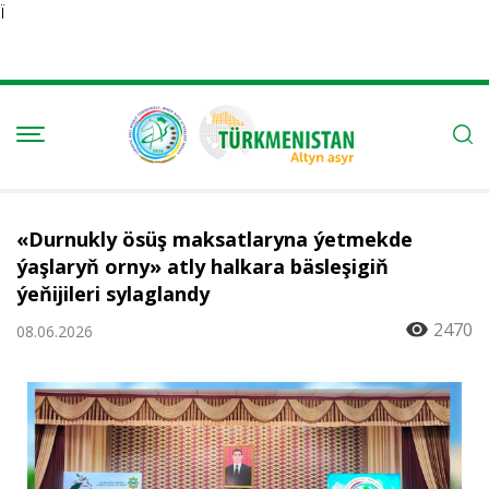
Ï
«Durnukly ösüş maksatlaryna ýetmekde
ýaşlaryň orny» atly halkara bäsleşigiň
ýeňijileri sylaglandy
2470
08.06.2026