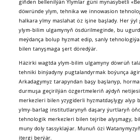
giňden bellenilýän Ylymlar güni mynasybetli «B
döwründe ylym, tehnika we innowasion tehnologi
halkara ylmy maslahat öz işine başlady. Her ýy
ylym-bilim ulgamynyň ösdürilmeginde, bu ugur
meýdança bolup hyzmat edip, sanly tehnologiýa
bilen tanyşmaga şert döredýär.
Häzirki wagtda ylym-bilim ulgamyny döwrüň tal
tehniki binýadyny pugtalandyrmak boýunça ägir
Arkadagymyz tarapyndan başy başlanyp, hormatl
durmuşa geçirilýän özgertmeleriň aýdyň netijes
merkezleri bilen yzygiderli hyzmatdaşlygy alyp
ylmy-barlag institutlarynyň daşary ýurtlaryň öňd
tehnologik merkezleri bilen tejribe alyşmagy, 
muny doly tassyklaýar. Munuň özi Watanymyzyň
itergi berýär.