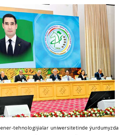
ner-tehnologiýalar uniwersitetinde ýurdumyzda