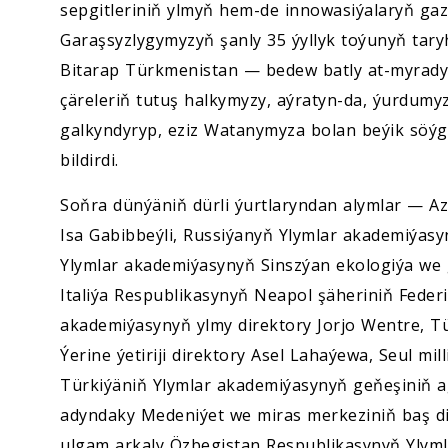
sepgitleriniň ylmyň hem-de innowasiýalaryň ga
Garaşsyzlygymyzyň şanly 35 ýyllyk toýunyň tary
Bitarap Türkmenistan — bedew batly at-myrad
çäreleriň tutuş halkymyzy, aýratyn-da, ýurdumyzy
galkyndyryp, eziz Watanymyza bolan beýik söýg
bildirdi.
Soňra dünýäniň dürli ýurtlaryndan alymlar — Az
Isa Gabibbeýli, Russiýanyň Ylymlar akademiýasy
Ylymlar akademiýasynyň Sinszýan ekologiýa we 
Italiýa Respublikasynyň Neapol şäheriniň Federi
akademiýasynyň ylmy direktory Jorjo Wentre, T
Ýerine ýetiriji direktory Asel Lahaýewa, Seul mi
Türkiýäniň Ylymlar akademiýasynyň geňeşiniň a
adyndaky Medeniýet we miras merkeziniň baş d
ulgam arkaly Özbegistan Respublikasynyň Ylym