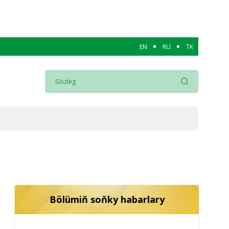
EN
RU
TK
Bölümiň soňky habarlary