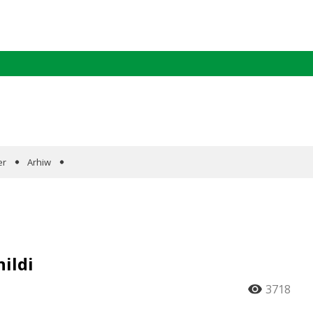
er
Arhiw
ildi
3718