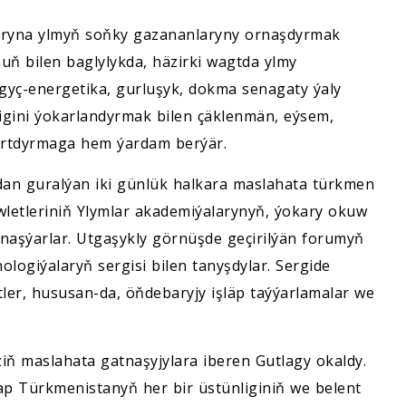
laryna ylmyň soňky gazananlaryny ornaşdyrmak
uň bilen baglylykda, häzirki wagtda ylmy
gyç-energetika, gurluşyk, dokma senagaty ýaly
ligini ýokarlandyrmak bilen çäklenmän, eýsem,
artdyrmaga hem ýardam berýär.
dan guralýan iki günlük halkara maslahata türkmen
öwletleriniň Ylymlar akademiýalarynyň, ýokary okuw
tnaşýarlar. Utgaşykly görnüşde geçirilýän forumyň
logiýalaryň sergisi bilen tanyşdylar. Sergide
ler, hususan-da, öňdebaryjy işläp taýýarlamalar we
ň maslahata gatnaşyjylara iberen Gutlagy okaldy.
ap Türkmenistanyň her bir üstünliginiň we belent