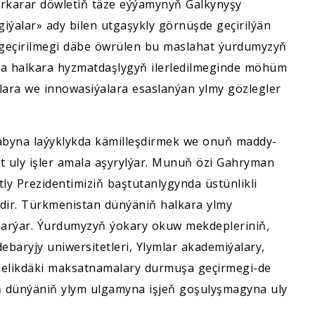
erkarar döwletiň täze eýýamynyň Galkynyşy
ýalar» ady bilen utgaşykly görnüşde geçirilýän
l geçirilmegi däbe öwrülen bu maslahat ýurdumyzyň
da halkara hyzmatdaşlygyň ilerledilmeginde möhüm
lara we innowasiýalara esaslanýan ylmy gözlegler
abyna laýyklykda kämilleşdirmek we onuň maddy-
t uly işler amala aşyrylýar. Munuň özi Gahryman
y Prezidentimiziň baştutanlygynda üstünlikli
idir. Türkmenistan dünýäniň halkara ylmy
 barýar. Ýurdumyzyň ýokary okuw mekdepleriniň,
ebaryjy uniwersitetleri, Ylymlar akademiýalary,
bilelikdäki maksatnamalary durmuşa geçirmegi-de
 dünýäniň ylym ulgamyna işjeň goşulyşmagyna uly