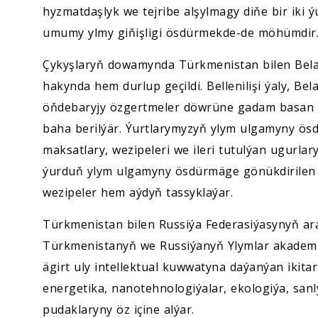
hyzmatdaşlyk we tejribe alşylmagy diňe bir iki
umumy ylmy giňişligi ösdürmekde-de möhümdir
Çykyşlaryň dowamynda Türkmenistan bilen Bela
hakynda hem durlup geçildi. Bellenilişi ýaly, B
öňdebaryjy özgertmeler döwrüne gadam basan 
baha berilýär. Ýurtlarymyzyň ylym ulgamyny ö
maksatlary, wezipeleri we ileri tutulýan ugurlar
ýurduň ylym ulgamyny ösdürmäge gönükdirilen 
wezipeler hem aýdyň tassyklaýar.
Türkmenistan bilen Russiýa Federasiýasynyň ar
Türkmenistanyň we Russiýanyň Ylymlar akademi
ägirt uly intellektual kuwwatyna daýanýan ikit
energetika, nanotehnologiýalar, ekologiýa, sa
pudaklaryny öz içine alýar.