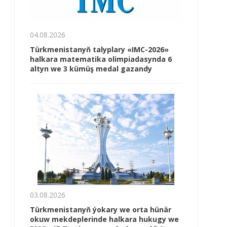
04.08.2026
Türkmenistanyň talyplary «IMC-2026»
halkara matematika olimpiadasynda 6
altyn we 3 kümüş medal gazandy
03.08.2026
Türkmenistanyň ýokary we orta hünär
okuw mekdeplerinde halkara hukugy we