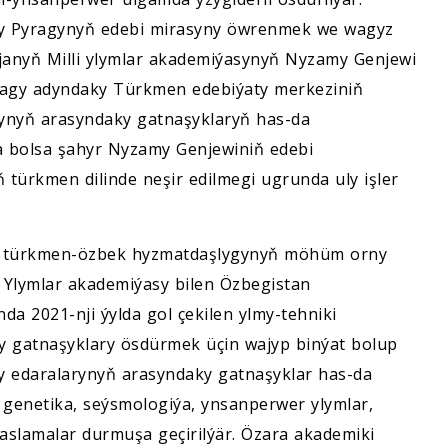
y Pyragynyň edebi mirasyny öwrenmek we wagyz
ýjanyň Milli ylymlar akademiýasynyň Nyzamy Genjewi
ragy adyndaky Türkmen edebiýaty merkeziniň
rynyň arasyndaky gatnaşyklaryň has-da
da bolsa şahyr Nyzamy Genjewiniň edebi
iň türkmen dilinde neşir edilmegi ugrunda uly işler
da türkmen-özbek hyzmatdaşlygynyň möhüm orny
 Ylymlar akademiýasy bilen Özbegistan
a 2021-nji ýylda gol çekilen ylmy-tehniki
 gatnaşyklary ösdürmek üçin wajyp binýat bolup
my edaralarynyň arasyndaky gatnaşyklar has-da
y, genetika, seýsmologiýa, ynsanperwer ylymlar,
taslamalar durmuşa geçirilýär. Özara akademiki