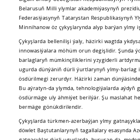
Belarusuň Milli ylymlar akademiýasynyň prezidi
Federasiýasynyň Tatarystan Respublikasynyň Yl
Minnihanow öz çykyşlarynda alyp barýan ylmy iş
Çykyşlarda bellenilişi ýaly, häzirki wagtda ykd
innowasiýalara möhüm orun degişlidir. Şunda ýo
barlaglaryň mümkinçiliklerini yzygiderli artdyrm
ugurda dünýäniň dürli ýurtlarynyň ylmy-barlag 
ösdürilmegi zerurdyr. Häzirki zaman dünýäsinde 
Bu aýratyn-da ylymda, tehnologiýalarda aýdyň
ösdürmäge uly ähmiýet berilýär. Şu maslahat h
bermäge gönükdirilendir.
Çykyşlarda türkmen-azerbaýjan ylmy gatnaşyklar
döwlet Baştutanlarynyň tagallalary esasynda A
gatnaşyklar dürli ugurlarda, hususan-da, meden