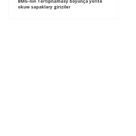
BMG-niň Tertipnamasy boýunça ýörite
okuw sapaklary giriziler