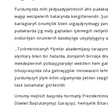
Ýurdumyzda milli ykdysadyýetimiziň ähli pudak
wajyp wezipeleriň hatarynda kesgitlenendir. Şun
barlaglaryň önümçilik bilen utgaşdyrylmagy ýan
pudaklarda çig maly gaýtadan işlemegiň netijeli
öndürilýän önümleriň bäsdeşlige ukyplylygyny 
...Türkmenistanyň Ylymlar akademiýasy tarapyn
alymlary bilen bir hatarda, dünýäniň birnäçe d
mekdepleriniň ýolbaşçylarydyr wekilleri hem ga
öňüsyrasynda oňa gatnaşyjylar innowasion tehno
ýurdumyzyň ylym-bilim ulgamynda ýetilen sepgit
täze taslamalar görkezildi.
Umumy mejlisiň başynda hormatly Prezidentimizi
Döwlet Baştutanymyz Garaşsyz, hemişelik Bitar