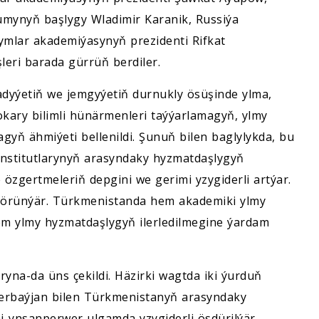
umynyň başlygy Wladimir Karanik, Russiýa
ymlar akademiýasynyň prezidenti Rifkat
leri barada gürrüň berdiler.
ysadyýetiň we jemgyýetiň durnukly ösüşinde ylma,
kary bilimli hünärmenleri taýýarlamagyň, ylmy
agyň ähmiýeti bellenildi. Şunuň bilen baglylykda, bu
institutlarynyň arasyndaky hyzmatdaşlygyň
özgertmeleriň depgini we gerimi yzygiderli artýar.
 görünýär. Türkmenistanda hem akademiki ylmy
em ylmy hyzmatdaşlygyň ilerledilmegine ýardam
yna-da üns çekildi. Häzirki wagtda iki ýurduň
zerbaýjan bilen Türkmenistanyň arasyndaky
i-ynsanperwer ulgamda yzygiderli ösdürilýär.