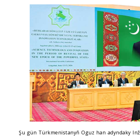
Ykdysadyýet
Jemgyýet
Medeniýet
Ylym
Sport
Şu gün Türkmenistanyň Oguz han adyndaky Inže