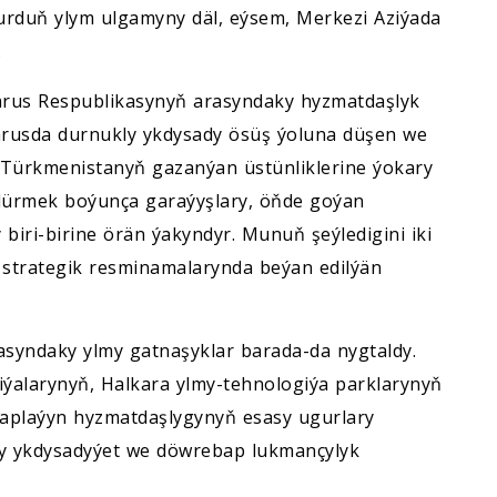
 ýurduň ylym ulgamyny däl, eýsem, Merkezi Aziýada
.
rus Respublikasynyň arasyndaky hyzmatdaşlyk
elarusda durnukly ykdysady ösüş ýoluna düşen we
Türkmenistanyň gazanýan üstünliklerine ýokary
sdürmek boýunça garaýyşlary, öňde goýan
y biri-birine örän ýakyndyr. Munuň şeýledigini iki
strategik resminamalarynda beýan edilýän
asyndaky ylmy gatnaşyklar barada-da nygtaldy.
ýalarynyň, Halkara ylmy-tehnologiýa parklarynyň
araplaýyn hyzmatdaşlygynyň esasy ugurlary
nly ykdysadyýet we döwrebap lukmançylyk