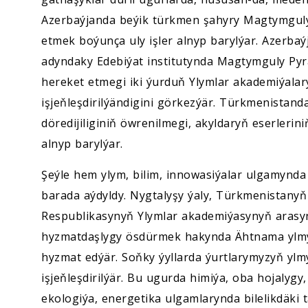
Azerbaýjanda beýik türkmen şahyry Magtymgul
etmek boýunça uly işler alnyp barylýar. Azerba
adyndaky Edebiýat institutynda Magtymguly Py
hereket etmegi iki ýurduň Ylymlar akademiýala
işjeňleşdirilýändigini görkezýär. Türkmenistan
döredijiliginiň öwrenilmegi, akyldaryň eserlerin
alnyp barylýar.
Şeýle hem ylym, bilim, innowasiýalar ulgamyn
barada aýdyldy. Nygtalyşy ýaly, Türkmenistanyň
Respublikasynyň Ylymlar akademiýasynyň arasynd
hyzmatdaşlygy ösdürmek hakynda Ähtnama ylmy
hyzmat edýär. Soňky ýyllarda ýurtlarymyzyň yl
işjeňleşdirilýär. Bu ugurda himiýa, oba hojalyg
ekologiýa, energetika ulgamlarynda bilelikdäki 