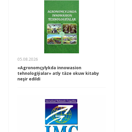
05.08.2026
«Agronomçylykda innowasion
tehnologiýalar» atly täze okuw kitaby
neşir edildi