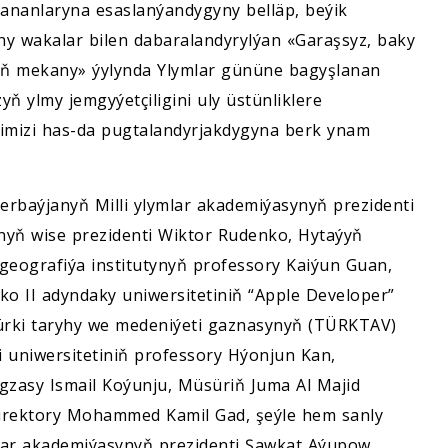
zananlaryna esaslanýandygyny belläp, beýik
hy wakalar bilen dabaralandyrylýan «Garaşsyz, baky
yň mekany» ýylynda Ylymlar gününe bagyşlanan
ň ylmy jemgyýetçiligini uly üstünliklere
imizi has-da pugtalandyrjakdygyna berk ynam
erbaýjanyň Milli ylymlar akademiýasynyň prezidenti
nyň wise prezidenti Wiktor Rudenko, Hytaýyň
geografiýa institutynyň professory Kaiýun Guan,
ko II adyndaky uniwersitetiniň “Apple Developer”
ürki taryhy we medeniýeti gaznasynyň (TÜRKTAV)
lli uniwersitetiniň professory Hýonjun Kan,
gzasy Ismail Koýunju, Müsüriň Juma Al Majid
irektory Mohammed Kamil Gad, şeýle hem sanly
lar akademiýasynyň prezidenti Şawkat Aýupow,