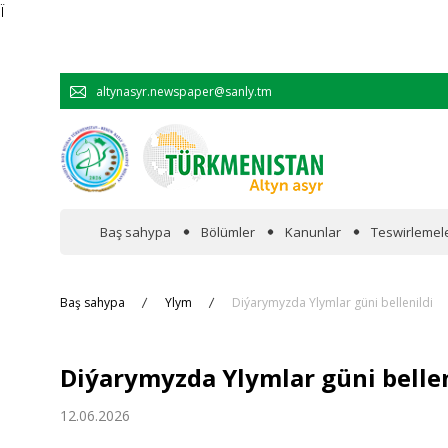
Ï
altynasyr.newspaper@sanly.tm
Baş sahypa
Bölümler
Kanunlar
Teswirlemel
Wakalaryň jümmişinde
Baş sahypa
Ylym
Diýarymyzda Ylymlar güni bellenildi
Resmi
Diýarymyzda Ylymlar güni bellen
Hyzmatdaşlyk
12.06.2026