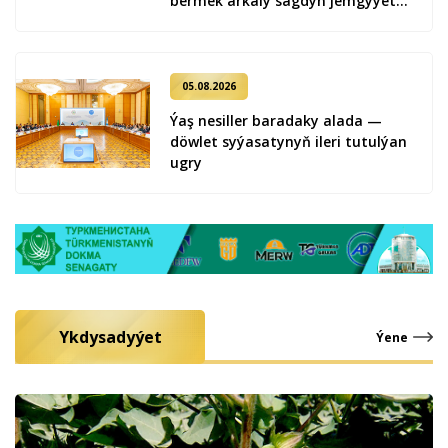
bermek arkaly sagdyn jemgyýeti
kemala getirmek
05.08.2026
Ýaş ne­sil­ler ba­ra­da­ky ala­da —
döw­let sy­ýa­sa­ty­nyň ile­ri tu­tul­ýan
ug­ry
Ykdysadyýet
Ýene