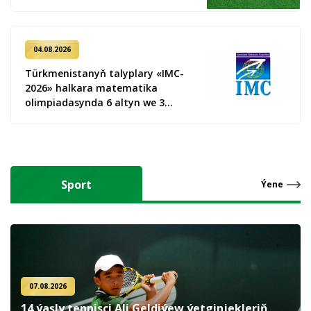
04.08.2026
Türkmenistanyň talyplary «IMC-
2026» halkara matematika
olimpiadasynda 6 altyn we 3
kümüş medal gazandy
Sport
Ýene
07.08.2026
14 ýaşly tennisçi Ali Geldiýew ýetginjekleriň