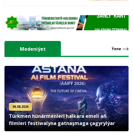
hasyl alýarlar
Medeniýet
Ýene
06.08.2026
Türkmen hünärmenleri halkara emeli aň
filmleri festiwalyna gatnaşmaga çagyrylýar