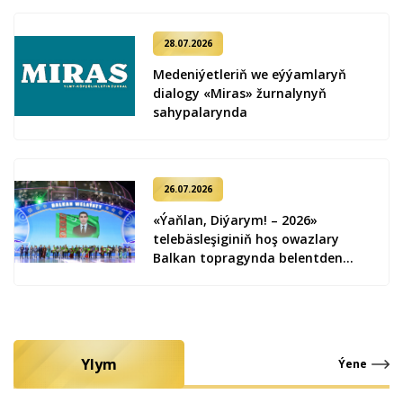
28.07.2026
Medeniýetleriň we eýýamlaryň
dialogy «Miras» žurnalynyň
sahypalarynda
26.07.2026
«Ýaňlan, Diýarym! – 2026»
telebäsleşiginiň hoş owazlary
Balkan topragynda belentden
ýaňlandy
Ylym
Ýene