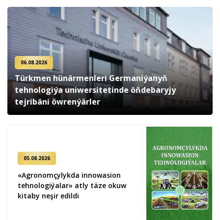
06.08.2026
Türkmen hünärmenleri Germaniýanyň
tehnologiýa uniwersitetinde öňdebaryjy
tejribäni öwrenýärler
05.08.2026
«Agronomçylykda innowasion
tehnologiýalar» atly täze okuw
kitaby neşir edildi