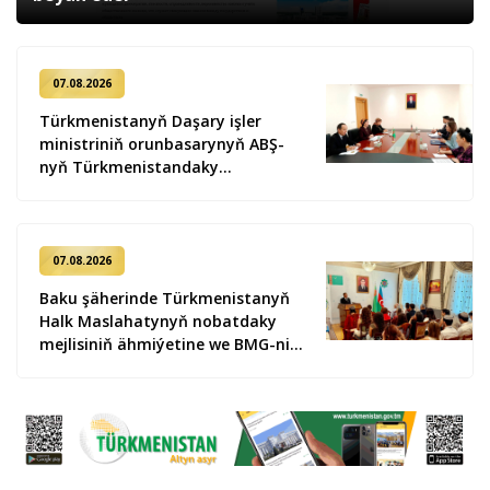
07.08.2026
Türkmenistanyň Daşary işler
ministriniň orunbasarynyň ABŞ-
nyň Türkmenistandaky
wagtlaýyn işler ynanylan wekili
bilen duşuşygy geçirildi
07.08.2026
Baku şäherinde Türkmenistanyň
Halk Maslahatynyň nobatdaky
mejlisiniň ähmiýetine we BMG-niň
«Halkara hukugyň ýyly, 2028» atly
Kararnamasyna bagyşlanan
maslahat geçirildi