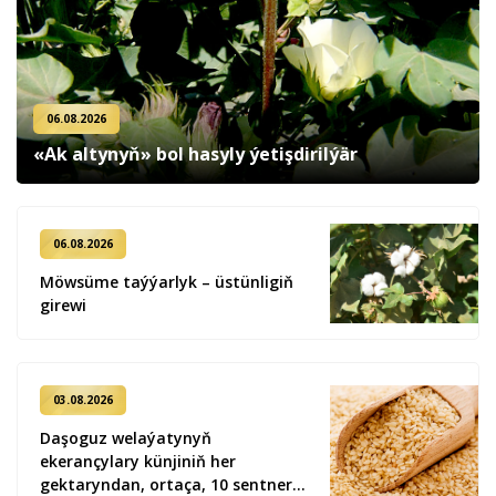
06.08.2026
«Ak altynyň» bol hasyly ýetişdirilýär
06.08.2026
Möwsüme taýýarlyk – üstünligiň
girewi
03.08.2026
Daşoguz welaýatynyň
ekerançylary künjiniň her
gektaryndan, ortaça, 10 sentner