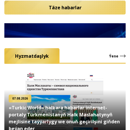
Täze habarlar
Hyzmatdaşlyk
Ýene
07.08.2026
«Turkic World» halkara habarlar internet-
portaly Türkmenistanyň Halk Maslahatynyň
mejlisine taýýarlygy we onuň geçirilşini giňden
beýan eder