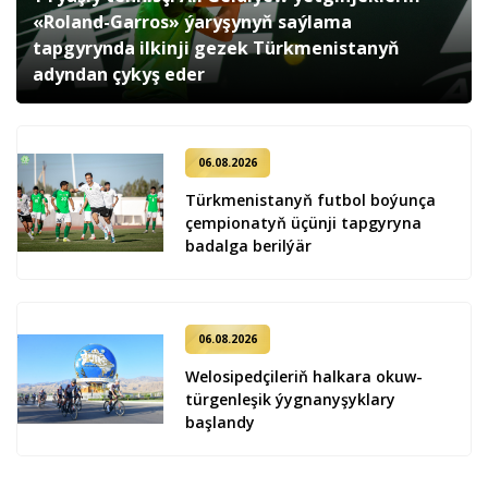
«Roland-Garros» ýaryşynyň saýlama
tapgyrynda ilkinji gezek Türkmenistanyň
adyndan çykyş eder
06.08.2026
Türkmenistanyň futbol boýunça
çempionatyň üçünji tapgyryna
badalga berilýär
06.08.2026
Welosipedçileriň halkara okuw-
türgenleşik ýygnanyşyklary
başlandy