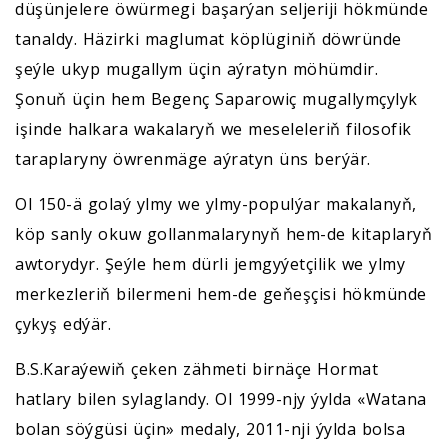
düşünjelere öwürmegi başarýan seljeriji hökmünde
tanaldy. Häzirki maglumat köplüginiň döwründe
şeýle ukyp mugallym üçin aýratyn möhümdir.
Şonuň üçin hem Begenç Saparowiç mugallymçylyk
işinde halkara wakalaryň we meseleleriň filosofik
taraplaryny öwrenmäge aýratyn üns berýär.
Ol 150-ä golaý ylmy we ylmy-populýar makalanyň,
köp sanly okuw gollanmalarynyň hem-de kitaplaryň
awtorydyr. Şeýle hem dürli jemgyýetçilik we ylmy
merkezleriň bilermeni hem-de geňeşçisi hökmünde
çykyş edýär.
B.S.Karaýewiň çeken zähmeti birnäçe Hormat
hatlary bilen sylaglandy. Ol 1999-njy ýylda «Watana
bolan söýgüsi üçin» medaly, 2011-nji ýylda bolsa