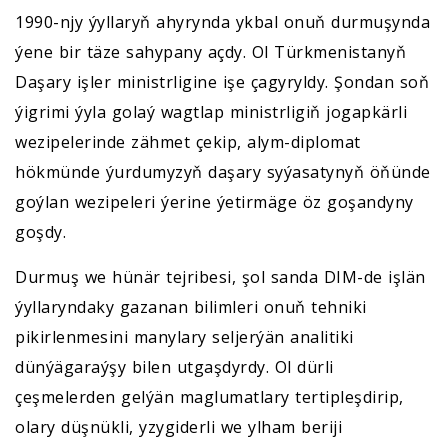
1990-njy ýyllaryň ahyrynda ykbal onuň durmuşynda
ýene bir täze sahypany açdy. Ol Türkmenistanyň
Daşary işler ministrligine işe çagyryldy. Şondan soň
ýigrimi ýyla golaý wagtlap ministrligiň jogapkärli
wezipelerinde zähmet çekip, alym-diplomat
hökmünde ýurdumyzyň daşary syýasatynyň öňünde
goýlan wezipeleri ýerine ýetirmäge öz goşandyny
goşdy.
Durmuş we hünär tejribesi, şol sanda DIM-de işlän
ýyllaryndaky gazanan bilimleri onuň tehniki
pikirlenmesini manylary seljerýän analitiki
dünýägaraýşy bilen utgaşdyrdy. Ol dürli
çeşmelerden gelýän maglumatlary tertipleşdirip,
olary düşnükli, yzygiderli we ylham beriji