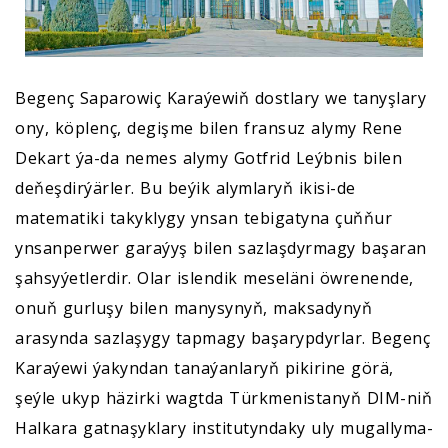
Begenç Saparowiç Karaýewiň dostlary we tanyşlary
ony, köplenç, degişme bilen fransuz alymy Rene
Dekart ýa-da nemes alymy Gotfrid Leýbnis bilen
deňeşdirýärler. Bu beýik alymlaryň ikisi-de
matematiki takyklygy ynsan tebigatyna çuňňur
ynsanperwer garaýyş bilen sazlaşdyrmagy başaran
şahsyýetlerdir. Olar islendik meseläni öwrenende,
onuň gurluşy bilen manysynyň, maksadynyň
arasynda sazlaşygy tapmagy başarypdyrlar. Begenç
Karaýewi ýakyndan tanaýanlaryň pikirine görä,
şeýle ukyp häzirki wagtda Türkmenistanyň DIM-niň
Halkara gatnaşyklary institutyndaky uly mugallyma-