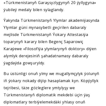
«Türkmenistanyň Garaşsyzlygynyň 20 ýyllygyna»
ýubileý medaly bilen sylaglandy.
Ýakynda Türkmenistanyň Ylymlar akademiýasynda
Ylymlar güni mynasybetli geçirilen dabaraly
mejlisde Türkmenistanyň Ýokary Attestasiýa
toparynyň karary bilen Begenç Saparowiç
Karaýewe «Filosofiýa ylymlarynyň doktory» diýen
alymlyk derejesiniň şahadatnamasy dabaraly
ýagdaýda gowşuryldy.
Bu üstünligi onuň ylmy we mugallymçylyk ýolunyň
iň ýokary nokady diýip hasaplamak kyn. Köpýyllyk
tejribesi, täze gözleglere ymtylyşy we
Türkmenistanyň diplomatik mekdebi üçin ýaş
diplomatlary terbiýelemekdäki yhlasy onuň