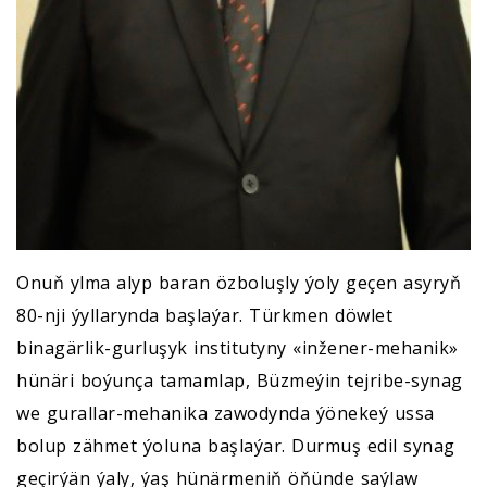
Onuň ylma alyp baran özboluşly ýoly geçen asyryň
80-nji ýyllarynda başlaýar. Türkmen döwlet
binagärlik-gurluşyk institutyny «inžener-mehanik»
hünäri boýunça tamamlap, Büzmeýin tejribe-synag
we gurallar-mehanika zawodynda ýönekeý ussa
bolup zähmet ýoluna başlaýar. Durmuş edil synag
geçirýän ýaly, ýaş hünärmeniň öňünde saýlaw