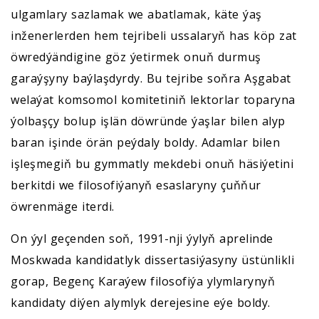
ulgamlary sazlamak we abatlamak, käte ýaş
inženerlerden hem tejribeli ussalaryň has köp zat
öwredýändigine göz ýetirmek onuň durmuş
garaýşyny baýlaşdyrdy. Bu tejribe soňra Aşgabat
welaýat komsomol komitetiniň lektorlar toparyna
ýolbaşçy bolup işlän döwründe ýaşlar bilen alyp
baran işinde örän peýdaly boldy. Adamlar bilen
işleşmegiň bu gymmatly mekdebi onuň häsiýetini
berkitdi we filosofiýanyň esaslaryny çuňňur
öwrenmäge iterdi.
On ýyl geçenden soň, 1991-nji ýylyň aprelinde
Moskwada kandidatlyk dissertasiýasyny üstünlikli
gorap, Begenç Karaýew filosofiýa ylymlarynyň
kandidaty diýen alymlyk derejesine eýe boldy.