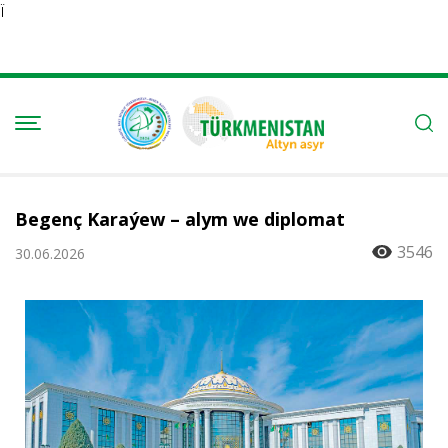
Ï
Begenç Karaýew – alym we diplomat
3546
30.06.2026