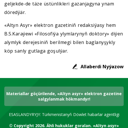
geljekde-de täze üstünlikleri gazanjagyna ynam
döredýär.
«Altyn Asyr» elektron gazetiniň redaksiýasy hem
B.S.Karaýewi «Filosofiýa ylymlarynyň doktory» diýen
alymlyk derejesiniň berilmegi bilen baglanyşykly
köp sanly gutlaga goşulýar.
Allaberdi Nyýazow
Materiallar göçürilende, «Altyn asyr» elektron gazetine
salgylanmak hökmandyr!
ESASLANDYRYJY: Türkmenistanyň Döwlet habarlar agentligi
© Copyright 2026.
Ähli hukuklar goralan.
«Altyn asyr»