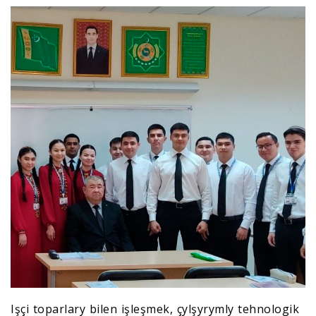
Işçi toparlary bilen işleşmek, çylşyrymly tehnologik