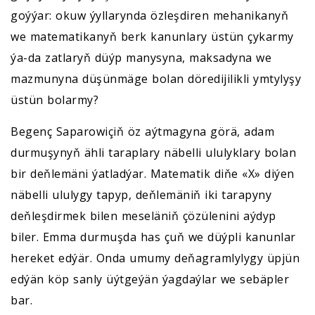
goýýar: okuw ýyllarynda özleşdiren mehanikanyň
we matematikanyň berk kanunlary üstün çykarmy
ýa-da zatlaryň düýp manysyna, maksadyna we
mazmunyna düşünmäge bolan döredijilikli ymtylyşy
üstün bolarmy?
Begenç Saparowiçiň öz aýtmagyna görä, adam
durmuşynyň ähli taraplary näbelli ululyklary bolan
bir deňlemäni ýatladýar. Matematik diňe «X» diýen
näbelli ululygy tapyp, deňlemäniň iki tarapyny
deňleşdirmek bilen meseläniň çözülenini aýdyp
biler. Emma durmuşda has çuň we düýpli kanunlar
hereket edýär. Onda umumy deňagramlylygy üpjün
edýän köp sanly üýtgeýän ýagdaýlar we sebäpler
bar.