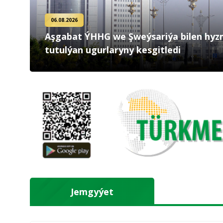
06.08.2026
Aşgabat ÝHHG we Şweýsariýa bilen hyzm
tutulýan ugurlaryny kesgitledi
Jemgyýet