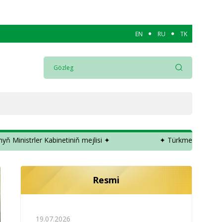
EN
RU
TK
y­ny ka­bul et­di ✦
✦ Türkmenistanyň Ministrler Kabinetin
Resmi
19.07.2026