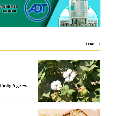
Ýene
ünligiň girewi