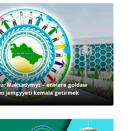
a: Maksadymyz – enelere goldaw
yn jemgyýeti kemala getirmek