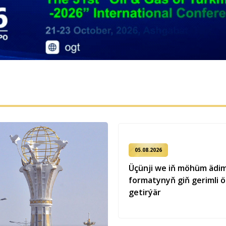
05.08.2026
Üçünji we iň möhüm ädi
formatynyň giň gerimli 
getirýär