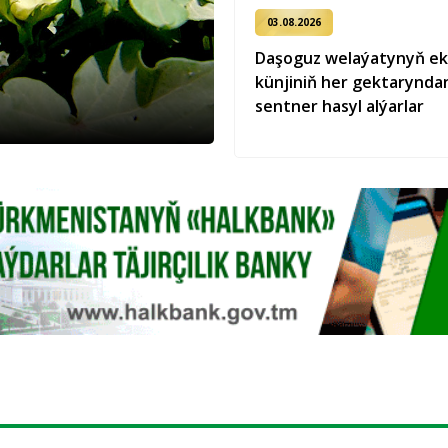
03.08.2026
Daşoguz welaýatynyň ek
künjiniň her gektaryndan
sentner hasyl alýarlar