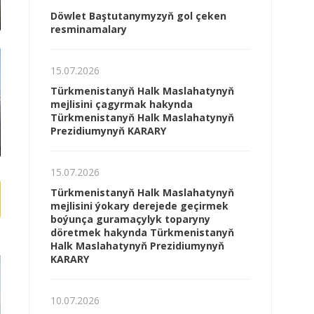
Döwlet Baştutanymyzyň gol çeken
resminamalary
15.07.2026
Türkmenistanyň Halk Maslahatynyň
mejlisini çagyrmak hakynda
Türkmenistanyň Halk Maslahatynyň
Prezidiumynyň KARARY
15.07.2026
Türkmenistanyň Halk Maslahatynyň
mejlisini ýokary derejede geçirmek
boýunça guramaçylyk toparyny
döretmek hakynda Türkmenistanyň
Halk Maslahatynyň Prezidiumynyň
KARARY
10.07.2026