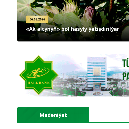
06.08.2026
«Ak altynyň» bol hasyly ýetişdirilýär
Medeniýet