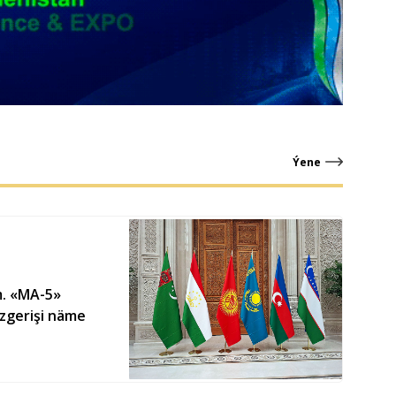
Ýene
m. «MA-5»
özgerişi näme