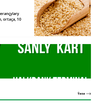
erançylary
, ortaça, 10
Ýene