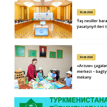
05.08.2026
Ýaş ne­sil­ler ba­
ýa­sa­ty­nyň ile­ri 
04.08.2026
«Arzuw» çagalar
merkezi – bagty
mekany