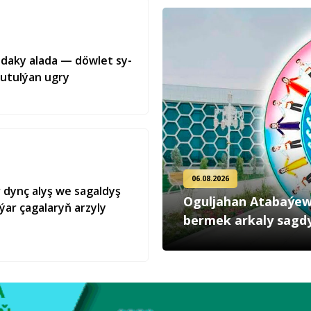
ra­da­ky ala­da — döw­let sy­
tu­tul­ýan ug­ry
06.08.2026
 dynç alyş we sagaldyş
Oguljahan Atabaýew
ýar çagalaryň arzyly
bermek arkaly sagd