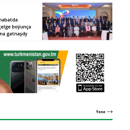
amabatda
eçelge boýunça
yna gatnaşdy
Ýene