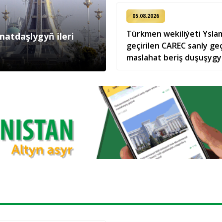
05.08.2026
Türkmen wekiliýeti Ysl
atdaşlygyň ileri
geçirilen CAREC sanly g
maslahat beriş duşuşyg