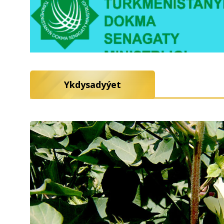
Ykdysadyýet