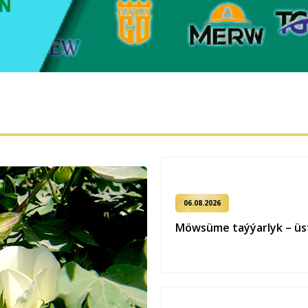
06.08.2026
Möwsüme taýýarlyk – üst