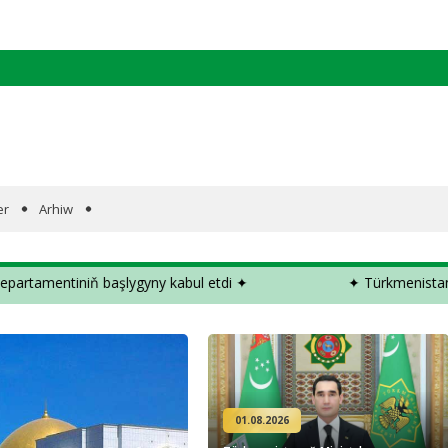
er
Arhiw
a­sy­nyň wi­se-prezidenti, Da­şa­ry iş­ler fe­de­ral de­par­ta­men­ti­niň baş­ly­g
01.08.2026