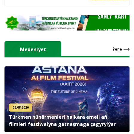
hasyl alýarlar
Medeniýet
Ýene
06.08.2026
Türkmen hünärmenleri halkara emeli aň
filmleri festiwalyna gatnaşmaga çagyrylýar