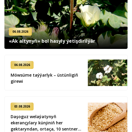
06.08.2026
«Ak altynyň» bol hasyly ýetişdirilýär
06.08.2026
Möwsüme taýýarlyk – üstünligiň
girewi
03.08.2026
Daşoguz welaýatynyň
ekerançylary künjiniň her
gektaryndan, ortaça, 10 sentner