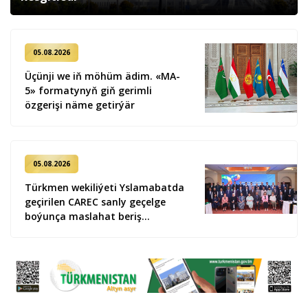
05.08.2026
Üçünji we iň möhüm ädim. «MA-
5» formatynyň giň gerimli
özgerişi näme getirýär
05.08.2026
Türkmen wekiliýeti Yslamabatda
geçirilen CAREC sanly geçelge
boýunça maslahat beriş
duşuşygyna gatnaşdy