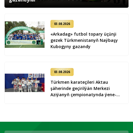
03.08.2026
«Arkadag» futbol topary üçünji
gezek Türkmenistanyň Naýbaşy
Kubogyny gazandy
03.08.2026
Türkmen karateçileri Aktau
şäherinde geçirilýän Merkezi
Aziýanyň çempionatynda ýene-de
9 medal gazandylar