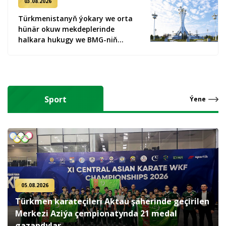
03.08.2026
Türkmenistanyň ýokary we orta
hünär okuw mekdeplerinde
halkara hukugy we BMG-niň
Tertipnamasy boýunça ýörite
okuw sapaklary giriziler
Sport
Ýene
05.08.2026
Türkmen karateçileri Aktau şäherinde geçirilen
Merkezi Aziýa çempionatynda 21 medal
gazandylar