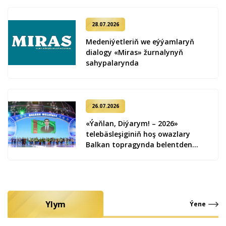
28.07.2026
Medeniýetleriň we eýýamlaryň
dialogy «Miras» žurnalynyň
sahypalarynda
26.07.2026
«Ýaňlan, Diýarym! – 2026»
telebäsleşiginiň hoş owazlary
Balkan topragynda belentden
ýaňlandy
Ylym
Ýene