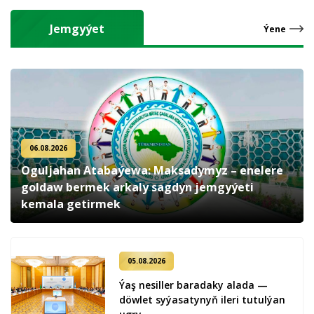
Jemgyýet
Ýene
06.08.2026
Oguljahan Atabaýewa: Maksadymyz – enelere
goldaw bermek arkaly sagdyn jemgyýeti
kemala getirmek
05.08.2026
Ýaş ne­sil­ler ba­ra­da­ky ala­da —
döw­let sy­ýa­sa­ty­nyň ile­ri tu­tul­ýan