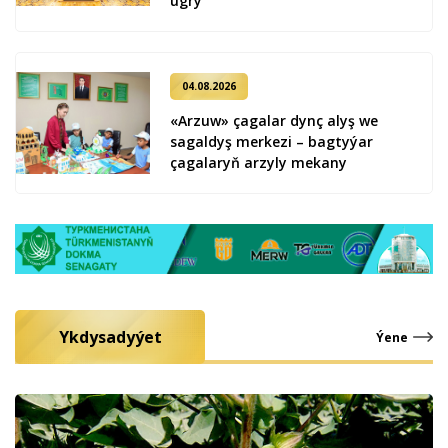
ug­ry
04.08.2026
«Arzuw» çagalar dynç alyş we
sagaldyş merkezi – bagtyýar
çagalaryň arzyly mekany
Ykdysadyýet
Ýene