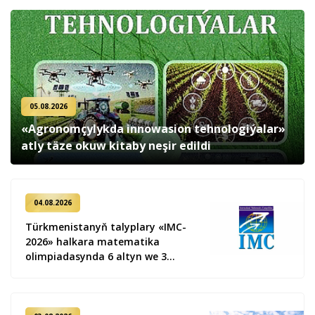
05.08.2026
«Agronomçylykda innowasion tehnologiýalar»
atly täze okuw kitaby neşir edildi
04.08.2026
Türkmenistanyň talyplary «IMC-
2026» halkara matematika
olimpiadasynda 6 altyn we 3
kümüş medal gazandy