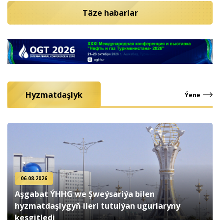
Täze habarlar
Hyzmatdaşlyk
Ýene
06.08.2026
Aşgabat ÝHHG we Şweýsariýa bilen
hyzmatdaşlygyň ileri tutulýan ugurlaryny
kesgitledi