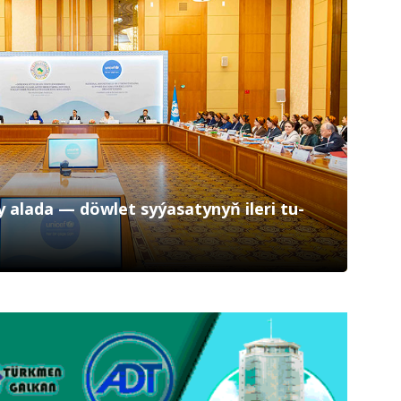
ky ala­da — döw­let sy­ýa­sa­ty­nyň ile­ri tu­