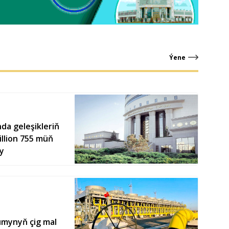
Ýene
a geleşikleriň
llion 755 müň
y
umynyň çig mal