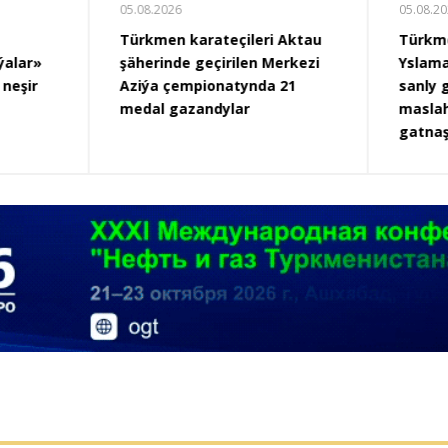
05.08.2026
arateçileri Aktau
Türkmen wekiliýeti
geçirilen Merkezi
Yslamabatda geçirilen CAREC
pionatynda 21
sanly geçelge boýunça
andylar
maslahat beriş duşuşygyna
gatnaşdy