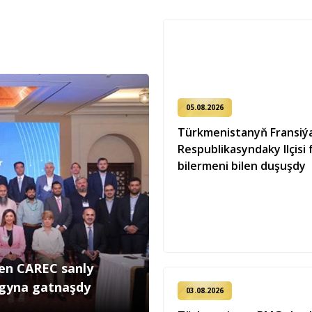
05.08.2026
Türkmenistanyň Fransiý
Respublikasyndaky Ilçisi 
bilermeni bilen duşuşdy
len CAREC sanly
ygyna gatnaşdy
03.08.2026