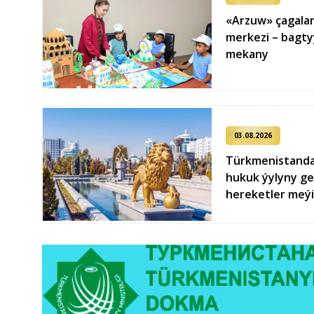
«Arzuw» çagalar
merkezi – bagty
mekany
03.08.2026
Türkmenistanda 
hukuk ýylyny ge
hereketler meýi
taýýarlanylar