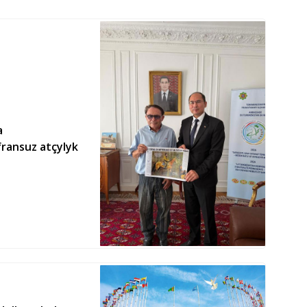
a
fransuz atçylyk