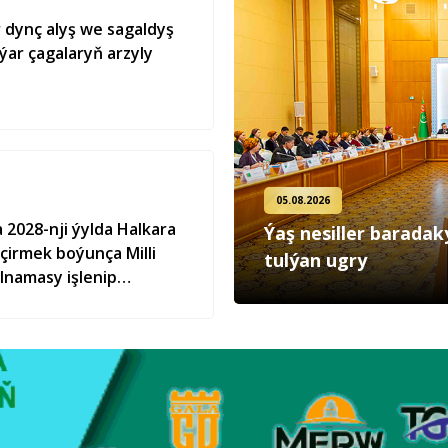
 dynç alyş we sagaldyş
ýar çagalaryň arzyly
05.08.2026
2028-nji ýylda Halkara
Ýaş ne­sil­ler ba­ra­da­
çirmek boýunça Milli
tul­ýan ug­ry
lnamasy işlenip