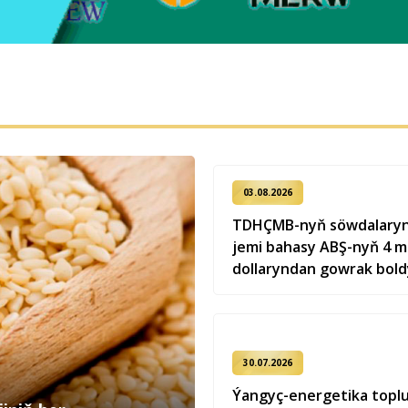
03.08.2026
TDHÇMB-nyň söwdalarynd
jemi bahasy ABŞ-nyň 4 mi
dollaryndan gowrak bold
30.07.2026
Ýangyç-energetika topl