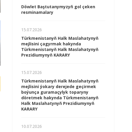
Döwlet Baştutanymyzyň gol çeken
resminamalary
15.07.2026
Türkmenistanyň Halk Maslahatynyň
mejlisini çagyrmak hakynda
Türkmenistanyň Halk Maslahatynyň
Prezidiumynyň KARARY
15.07.2026
Türkmenistanyň Halk Maslahatynyň
mejlisini ýokary derejede geçirmek
boýunça guramaçylyk toparyny
döretmek hakynda Türkmenistanyň
Halk Maslahatynyň Prezidiumynyň
KARARY
10.07.2026