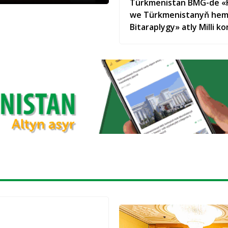
Türkmenistan BMG-de «
we Türkmenistanyň hemi
Bitaraplygy» atly Milli k
hödürlär