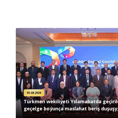
05.08.2026
Türkmen wekiliýeti Yslamabatda geçiri
geçelge boýunça maslahat beriş duşuş