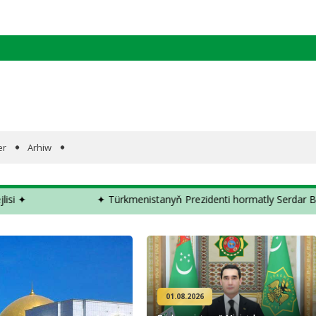
er
Arhiw
✦ Türkmenistanyň Prezidenti hormatly Serdar Berdimuhamedowa ✦
01.08.2026