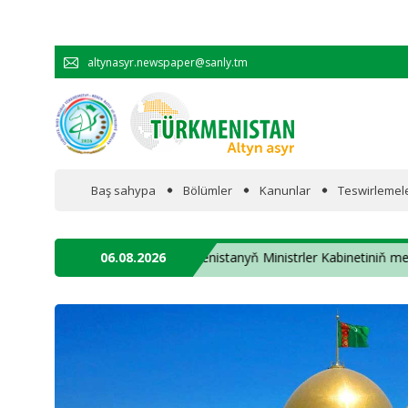
altynasyr.newspaper@sanly.tm
Baş sahypa
Bölümler
Kanunlar
Teswirlemel
Wakalaryň jümmişinde
✦ Türkmenistanyň Ministrler Kabinetiniň mejlisi ✦
06.08.2026
Resmi
Hyzmatdaşlyk
Ykdysadyýet