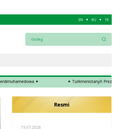
EN
RU
TK
✦ Türk­me­nis­ta­nyň Prezidenti Şweý­sa­ri­ýa Kon­fe­de­ra­si­ýa­
Resmi
19.07.2026