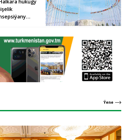
Halkara hukugy
şelik
onsepsiýany
Ýene