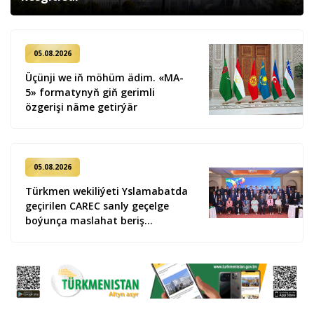
05.08.2026
Üçünji we iň möhüm ädim. «MA-
5» formatynyň giň gerimli
özgerişi näme getirýär
05.08.2026
Türkmen wekiliýeti Yslamabatda
geçirilen CAREC sanly geçelge
boýunça maslahat beriş
duşuşygyna gatnaşdy