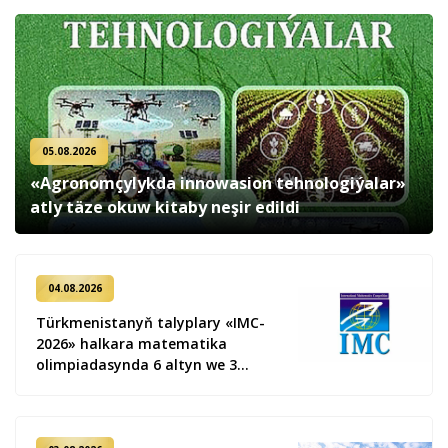
05.08.2026
«Agronomçylykda innowasion tehnologiýalar»
atly täze okuw kitaby neşir edildi
04.08.2026
Türkmenistanyň talyplary «IMC-
2026» halkara matematika
olimpiadasynda 6 altyn we 3
kümüş medal gazandy