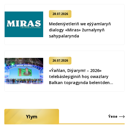
28.07.2026
Medeniýetleriň we eýýamlaryň
dialogy «Miras» žurnalynyň
sahypalarynda
26.07.2026
«Ýaňlan, Diýarym! – 2026»
telebäsleşiginiň hoş owazlary
Balkan topragynda belentden
ýaňlandy
Ylym
Ýene