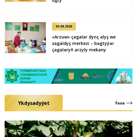
ug­ry
04.08.2026
«Arzuw» çagalar dynç alyş we
sagaldyş merkezi – bagtyýar
çagalaryň arzyly mekany
Ykdysadyýet
Ýene