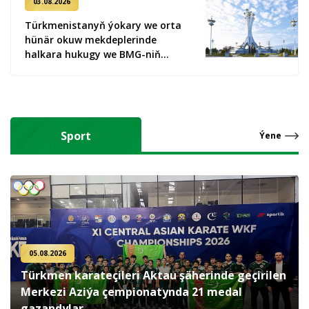
03.08.2026
Türkmenistanyň ýokary we orta
hünär okuw mekdeplerinde
halkara hukugy we BMG-niň
Tertipnamasy boýunça ýörite
okuw sapaklary giriziler
Sport
Ýene
05.08.2026
Türkmen karateçileri Aktau şäherinde geçirilen
Merkezi Aziýa çempionatynda 21 medal
gazandylar