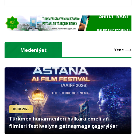
hasyl alýarlar
Medeniýet
Ýene
06.08.2026
Türkmen hünärmenleri halkara emeli aň
filmleri festiwalyna gatnaşmaga çagyrylýar