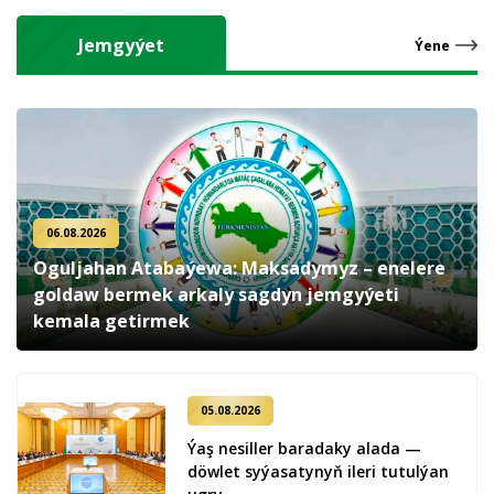
Jemgyýet
Ýene
06.08.2026
Oguljahan Atabaýewa: Maksadymyz – enelere
goldaw bermek arkaly sagdyn jemgyýeti
kemala getirmek
05.08.2026
Ýaş ne­sil­ler ba­ra­da­ky ala­da —
döw­let sy­ýa­sa­ty­nyň ile­ri tu­tul­ýan