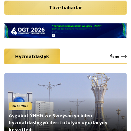
Täze habarlar
Hyzmatdaşlyk
Ýene
06.08.2026
Aşgabat ÝHHG we Şweýsariýa bilen
hyzmatdaşlygyň ileri tutulýan ugurlaryny
kesgitledi