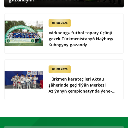
03.08.2026
«Arkadag» futbol topary üçünji
gezek Türkmenistanyň Naýbaşy
Kubogyny gazandy
03.08.2026
Türkmen karateçileri Aktau
şäherinde geçirilýän Merkezi
Aziýanyň çempionatynda ýene-de
9 medal gazandylar