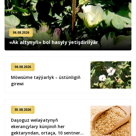
06.08.2026
«Ak altynyň» bol hasyly ýetişdirilýär
06.08.2026
Möwsüme taýýarlyk – üstünligiň
girewi
03.08.2026
Daşoguz welaýatynyň
ekerançylary künjiniň her
gektaryndan, ortaça, 10 sentner