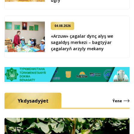
ug­ry
04.08.2026
«Arzuw» çagalar dynç alyş we
sagaldyş merkezi – bagtyýar
çagalaryň arzyly mekany
Ykdysadyýet
Ýene