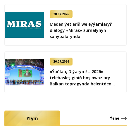
28.07.2026
Medeniýetleriň we eýýamlaryň
dialogy «Miras» žurnalynyň
sahypalarynda
26.07.2026
«Ýaňlan, Diýarym! – 2026»
telebäsleşiginiň hoş owazlary
Balkan topragynda belentden
ýaňlandy
Ylym
Ýene