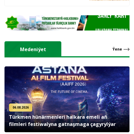
hasyl alýarlar
Medeniýet
Ýene
06.08.2026
Türkmen hünärmenleri halkara emeli aň
filmleri festiwalyna gatnaşmaga çagyrylýar