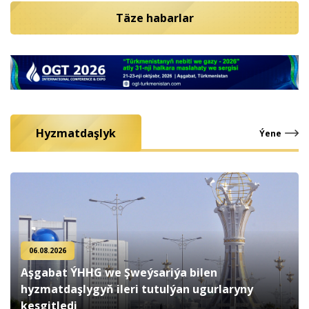
Täze habarlar
Hyzmatdaşlyk
Ýene
06.08.2026
Aşgabat ÝHHG we Şweýsariýa bilen
hyzmatdaşlygyň ileri tutulýan ugurlaryny
kesgitledi