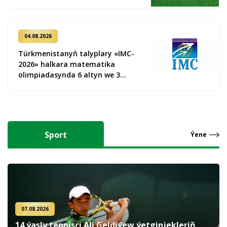
04.08.2026
Türkmenistanyň talyplary «IMC-
2026» halkara matematika
olimpiadasynda 6 altyn we 3
kümüş medal gazandy
Sport
Ýene
07.08.2026
14 ýaşly tennisçi Ali Geldiýew ýetginjekleriň