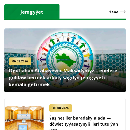
Jemgyýet
Ýene
06.08.2026
Oguljahan Atabaýewa: Maksadymyz – enelere
goldaw bermek arkaly sagdyn jemgyýeti
kemala getirmek
05.08.2026
Ýaş ne­sil­ler ba­ra­da­ky ala­da —
döw­let sy­ýa­sa­ty­nyň ile­ri tu­tul­ýan