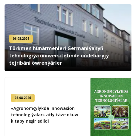
06.08.2026
Türkmen hünärmenleri Germaniýanyň
tehnologiýa uniwersitetinde öňdebaryjy
tejribäni öwrenýärler
05.08.2026
«Agronomçylykda innowasion
tehnologiýalar» atly täze okuw
kitaby neşir edildi