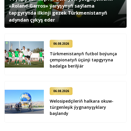
«Roland-Garros» ýaryşynyň saýlama
tapgyrynda ilkinji gezek Türkmenistanyň
adyndan çykyş eder
06.08.2026
Türkmenistanyň futbol boýunça
çempionatyň üçünji tapgyryna
badalga berilýär
06.08.2026
Welosipedçileriň halkara okuw-
türgenleşik ýygnanyşyklary
başlandy