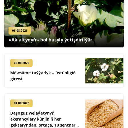
06.08.2026
«Ak altynyň» bol hasyly ýetişdirilýär
06.08.2026
Möwsüme taýýarlyk – üstünligiň
girewi
03.08.2026
Daşoguz welaýatynyň
ekerançylary künjiniň her
gektaryndan, ortaça, 10 sentner