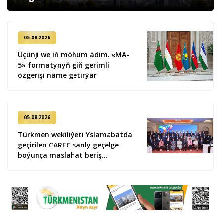
05.08.2026
Üçünji we iň möhüm ädim. «MA-
5» formatynyň giň gerimli
özgerişi näme getirýär
05.08.2026
Türkmen wekiliýeti Yslamabatda
geçirilen CAREC sanly geçelge
boýunça maslahat beriş
duşuşygyna gatnaşdy